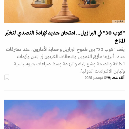
لينا جرادات
"كوب 30" في البرازيل... امتحان جديد لإرادة التصدي لتغيّر
المناخ
يقف "كوب 30" بين طموح البرازيل وحماية الأمازون، عند مفترقات
عدة، أبرزها مأزق التمويل وانبعاثات الكربون في المدن وأزمات
الطاقة والصحة وشح المياه والزراعة وسط صراعات جيوسياسية
وتباين الالتزامات الدولية.
آلاء عمارة
09 نوفمبر 2025