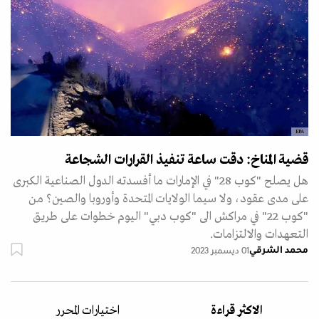
EPA
قضية المناخ: دقت ساعة تنفيذ القرارات الشجاعة
هل يصلح "كوب 28" في الإمارات ما أفسدته الدول الصناعية الكبرى
على مدى عقود، ولا سيما الولايات المتحدة وأوروبا والصين؟ من
"كوب 22" في مراكش الى "كوب دبي" اليوم خطوات على طريق
التعهدات والالتزامات.
محمد الشرقي
01 ديسمبر 2023
الاكثر قراءة
اختيارات المحرر