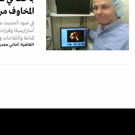
المخاوف من
في ضوء الحديث عن
أسترازينيكا وقرار
المناعة واللقاحا
القاهرة: أماني مجد