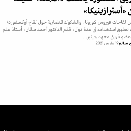
 «أسترازينيكا»
 لقاحات فيروس كورونا، والشكوك المتضاربة حول لقاح أوكسفورد/
ات تعليق استخدامه في عدة دول، قدّم الدكتور أحمد سالمان، أستاذ علم
ت وعضو فريق معهد جينير…
ي سالم
19 مارس 2021