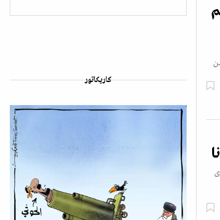
م
 من
كاريكاتور
ا
ى