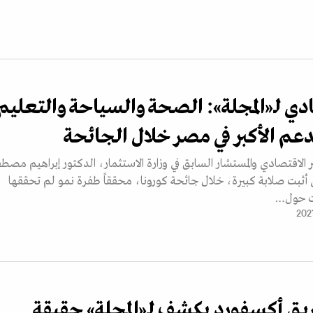
دي لـ«المجلة»: الصحة والسياحة والتعليم
م الأكبر في مصر خلال الجائحة
ر الاقتصادي والمستشار السابق في وزارة الاستثمار، الدكتور إبراهيم مصط
ي أثبت صلابة كبيرة، خلال جائحة كورونا، محققاً طفرة نمو لم تحققها
ات حول…
يق أكسفورد يكشف لـ«المجلة» حقيقة