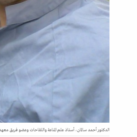
الدكتور أحمد سالمان، أستاذ علم المناعة واللقاحات وعضو فريق معهد جينير الب