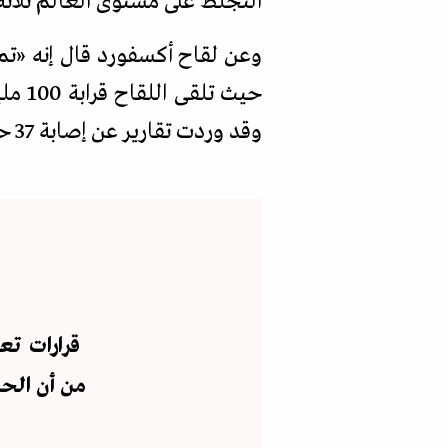
التجلط على مستوى العالم ثلاثة أشخاص من كل ملي
وعن لقاح أكسفورد قال إنه
«
تم ا
وقد وردت تقارير عن إصابة 37 حالة فقط بجلطات أو تخثر في الدم.
قرارات تعل
من أن الح