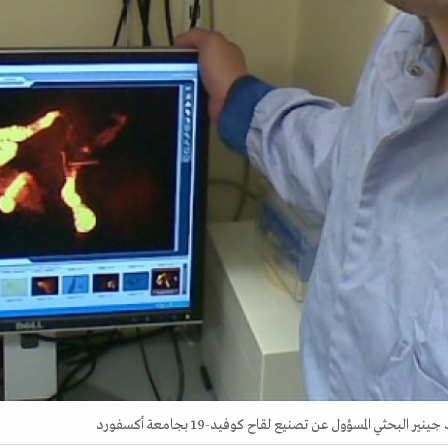
حثي المسؤول عن تصنيع لقاح كوفيد-19 بجامعة أكسفورد