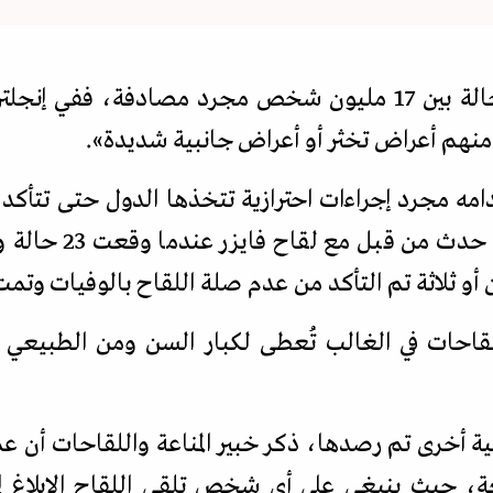
نهم أعراض تخثر أو أعراض جانبية شديدة
».
مه مجرد إجراءات احترازية تتخذها الدول حتى تتأكد
وليست مرتبطة بالتطع
ن أو ثلاثة تم التأكد من عدم صلة اللقاح بالوفيات وت
اللقاحات في الغالب تُعطى لكبار السن ومن الطبيعي 
ة أخرى تم رصدها، ذكر خبير المناعة واللقاحات أن 
ابعة، حيث ينبغي على أي شخص تلقى اللقاح الإبلاغ إ