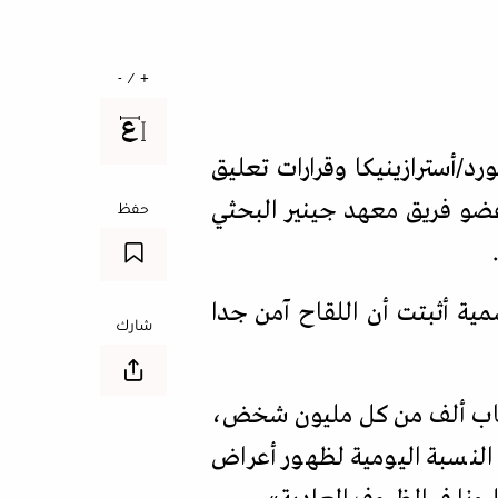
+ / -
/أسترازينيكا وقرارات تعليق
وعضو فريق معهد جينير البحثي
حفظ
سمية أثبتت أن اللقاح آمن جدا
شارك
 يصاب ألف من كل مليون شخض،
 النسبة اليومية لظهور أعراض