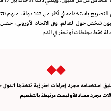
ون. ويعني ذلك 51 حالة بين 17 مليونا في الظروف العادية
لتصريح باستخدامه في أكثر من 142 دولة، منهم 70 دولة تستخدمه بشكل فعلي
يق استخدامه مجرد إجراءات احترازية تتخذها الدول ح
الات مجرد مصادفة وليست مرتبطة بالتطعيم