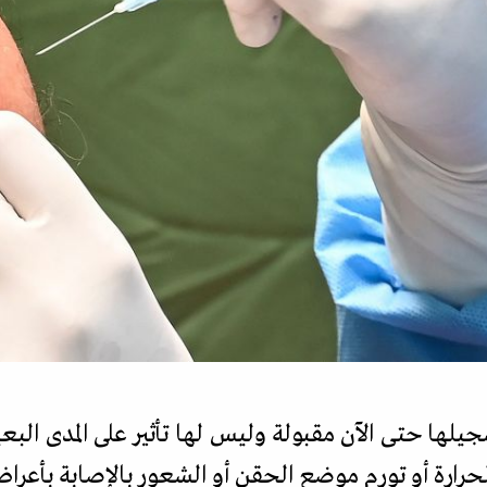
يلها حتى الآن مقبولة وليس لها تأثير على المدى البع
لحرارة أو تورم موضع الحقن أو الشعور بالإصابة بأعرا