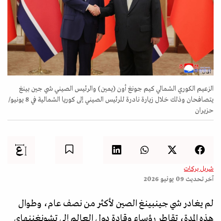
أ ف ب
الزعيم الكوري الشمالي كيم جونغ أون (يمين) والرئيس الصيني شي جين بينغ
يتصافحان وذلك خلال زيارة نادرة للرئيس الصيني إلى كوريا الشمالية في 8 يونيو/
حزيران
شربل بركات
آخر تحديث
09 يونيو 2026
لم يغادر شي جينبينغ الصين لأكثر من نصف عام، وطوال
هذه المدة، تقاطر رؤساء وقادة دول العالم إلى تشونغننهاي