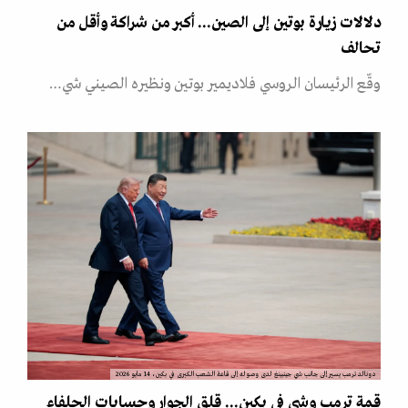
دلالات زيارة بوتين إلى الصين... أكبر من شراكة وأقل من
تحالف
وقّع الرئيسان الروسي فلاديمير بوتين ونظيره الصيني شي…
دونالد ترمب يسير إلى جانب شي جينبينغ لدى وصوله إلى قاعة الشعب الكبرى في بكين، 14 مايو 2026
قمة ترمب وشي في بكين... قلق الجوار وحسابات الحلفاء