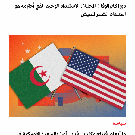
دورا كابرالوفا لـ"المجلة": الاستبداد الوحيد الذي أحترمه هو
استبداد الشعر المعيش
سياسة
ما أبعاد افتتاح مكتب "إف بي آي" بالسفارة الأميركية في