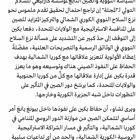
السياسة النووية والصين التابع لمؤسسة كارنيغي للسلام
الدولي لـ"المجلة" إن تراجع احتمال تحقيق تقدم ملموس نحو
نزع السلاح النووي الكوري الشمالي والتركيز المتزايد للصين
على المنافسة الاستراتيجية مع الولايات المتحدة، دفعا بكين
إلى التوقف إلى حدّ كبير عن التشديد على مسألة نزع السلاح
النووي في الوثائق الرسمية والتصريحات العلنية، مفضّلةً
إعطاء الأولوية لتعزيز علاقاتها مع كوريا الشمالية بهدف
الحفاظ على النفوذ الصيني هناك وتوسيعه وهو ما يعزز
قدرة بكين على إدارة علاقاتها مع كلٍّ من كوريا الجنوبية
والولايات المتحدة، كما يرسّخ دور الصين في التأثير على
التطورات داخل شبه الجزيرة الكورية وخارجها.
ويرى تشاو، أن حفاظ بكين على نفوذها داخل بيونغ يانغ أمر
أساسي لتتمكن الصين من موازنة الدور الروسي المتنامي في
كوريا الشمالية، والتأثير في مسار الشراكة الاستراتيجية
الروسية-الكورية الشمالية، والحد من أي تداعيات سلبية