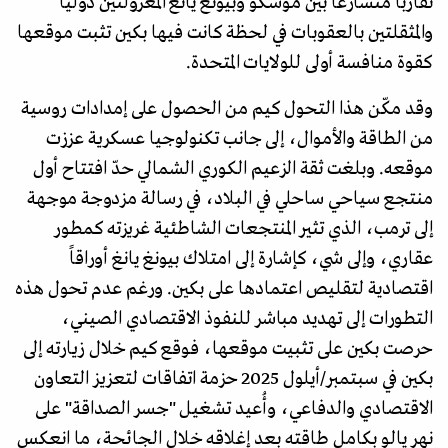
تقارباً متسارعاً بين موسكو وبيونغ يانغ المعزولتين دولياً
والمثقلتين بالعقوبات في لحظة كانت فيها بكين تثبت موقعها
كقوة منافسة أولى للولايات المتحدة.
وقد مكّن هذا التحول كيم من الحصول على إمدادات روسية
من الطاقة والأموال، إلى جانب تكنولوجيا عسكرية عززت
موقعه. وبلغت ثقة الزعيم الكوري الشمالي حدّ افتتاح أول
منتجع سياحي ساحلي في البلاد، في رسالة مزدوجة موجهة
إلى ترمب، الذي تثير المنتجعات الشاطئية غريزته كمطور
عقاري، وإلى شي، كإشارة إلى امتلاك بيونغ يانغ أوراقاً
اقتصادية لتقليص اعتمادها على بكين. ورغم عدم تحول هذه
التطورات إلى تهديد مباشر للنفوذ الاقتصادي الصيني،
حرصت بكين على تثبيت موقعها، فوقع كيم خلال زيارته إلى
بكين في سبتمبر/أيلول 2025 حزمة اتفاقات لتعزيز التعاون
الاقتصادي والدفاعي، وأُعيد تشغيل "جسر الصداقة" على
نهر يالو بكامل طاقته بعد إغلاقه خلال الجائحة، ما انعكس