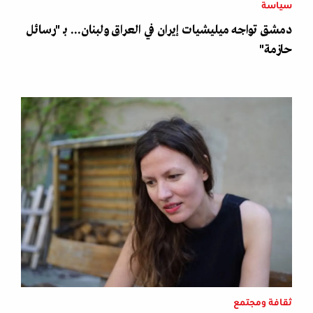
سياسة
دمشق تواجه ميليشيات إيران في العراق ولبنان... بـ "رسائل
حازمة"
ثقافة ومجتمع