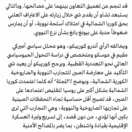
قد تنجم عن تعميق التعاون بينهما على مصالحها. وبالتالي
يستبعد تشاو أن يقدم شي خلال زيارته على الاعتراف العلني
بحق كوريا الشمالية في امتلاك أسلحة نووية، أو أن يمارس
ضغوطاً جدية على بيونغ يانغ بشأن نزع النووي.
ويخالفه الرأي أندرو كوريبكو، وهو محلل سياسي أميركي
مقيم في موسكو ومتخصص في دراسة التحول الجيوسياسي
العالمي نحو التعددية القطبية. ويرجح كوريبكو أن يعيد شي
التأكيد على معارضة الصين للتجارب النووية والصاروخية
الكورية الشمالية، ويوضح لـ"المجلة" أنه كلما اعتمدت كوريا
الشمالية بشكل أكبر على روسيا لتقليص اعتمادها على
الصين، قد تصبح أقل حساسية تجاه التحفظات الصينية
على تجاربها الصاروخية والنووية، وهي التجارب التي ترى
بكين أنها تؤدي، من دون قصد، إلى تسريع وتيرة العسكرة
الإقليمية بقيادة واشنطن، بما يضر بالمصالح الأمنية