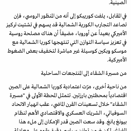
الصينية.
في المقابل، يلفت كوريبكو إلى أنه من المنظور الروسي، فإن
تصاعد التجارب الكورية الشمالية قد يسهم في تشتيت تركيز
الأميركي بعيداً عن أوروبا، مضيفاً أن هناك مصلحة روسية
في تعزيز سياسة التوازن التي تنتهجها كوريا الشمالية مع
موسكو وبكين كوسيلة غير مباشرة لتخفيف بعض الضغوط
الأميركية.
من مسيرة الشقاء إلى المنتجعات الساحلية
من ناحية أخرى، مرّت اعتمادية كوريا الشمالية على الصين
اقتصادياً بمحطتين بارزتين. تتمثل المحطة الأولى في "مسيرة
الشقاء" خلال تسعينات القرن الماضي، عقب انهيار الاتحاد
السوفياتي، الشريك العسكري والاقتصادي الأهم لنظام
بيونغ يانغ. وقد سعت الصين قدر الإمكان إلى ملء هذا
الفراغ، لكن ضمن توازن سياسي دقيق يقوم على معادلة