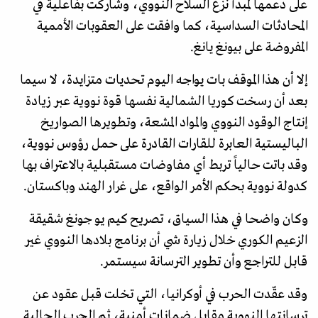
على دعمها لمبدأ نزع السلاح النووي، وشاركت بفاعلية في
المحادثات السداسية، كما وافقت على العقوبات الأممية
المفروضة على بيونغ يانغ.
إلا أن هذا الموقف بات يواجه اليوم تحديات متزايدة، لا سيما
بعد أن رسخت كوريا الشمالية نفسها قوة نووية عبر زيادة
إنتاج الوقود النووي والمواد المشعة، وتطويرها الصواريخ
الباليستية العابرة للقارات القادرة على حمل رؤوس نووية،
وقد باتت حالياً تربط أي مفاوضات مستقبلية بالاعتراف بها
كدولة نووية بحكم الأمر الواقع، على غرار الهند وباكستان.
وكان واضحا في هذا السياق، تصريح كيم يو جونغ شقيقة
الزعيم الكوري خلال زيارة شي أن برنامج بلادها النووي غير
قابل للتراجع وأن تطوير الترسانة سيستمر.
وقد عقّدت الحرب في أوكرانيا، التي تخلت قبل عقود عن
ترسانتها النووية مقابل ضمانات أمنية، ثم الحرب الحالية