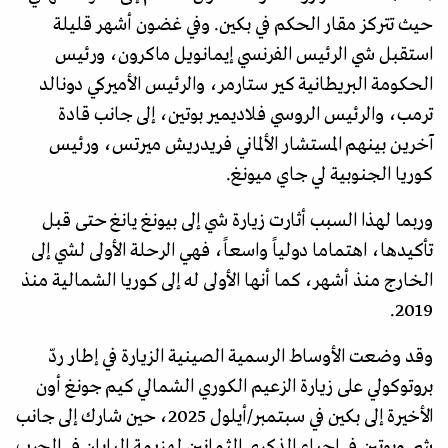
حيث تتركز مقار الحكم في بكين. وفي غضون أشهر قليلة
استقبل شي الرئيس الفرنسي إيمانويل ماكرون، ورئيس
الحكومة البريطانية كير ستارمر، والرئيس الأميركي دونالد
ترمب، والرئيس الروسي فلاديمير بوتين، إلى جانب قادة
آخرين بينهم المستشار الألماني فريدريش ميرتس، ورئيس
كوريا الجنوبية لي جاي ميونغ.
وربما لهذا السبب أثارت زيارة شي إلى بيونغ يانغ حتى قبل
تأكيدها، اهتماما دولياً واسعاً، فهي الرحلة الأولى لشي إلى
الخارج منذ أشهر، كما أنها الأولى له إلى كوريا الشمالية منذ
2019.
وقد وضعت الأوساط الرسمية الصينية الزيارة في إطار ردّ
بروتوكولي على زيارة الزعيم الكوري الشمالي كيم جونغ أون
الأخيرة إلى بكين في سبتمبر/أيلول 2025، حين شارك إلى جانب
شي وبوتين في إحياء الذكرى الثمانين لهزيمة اليابان في الحرب