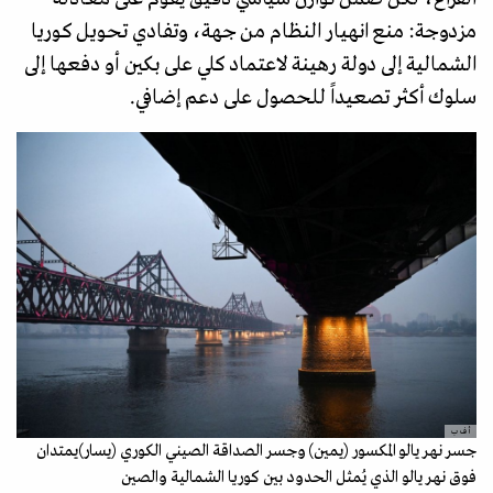
مزدوجة: منع انهيار النظام من جهة، وتفادي تحويل كوريا
الشمالية إلى دولة رهينة لاعتماد كلي على بكين أو دفعها إلى
سلوك أكثر تصعيداً للحصول على دعم إضافي.
أ ف ب
جسر نهر يالو المكسور (يمين) وجسر الصداقة الصيني الكوري (يسار)يمتدان
فوق نهر يالو الذي يُمثل الحدود بين كوريا الشمالية والصين