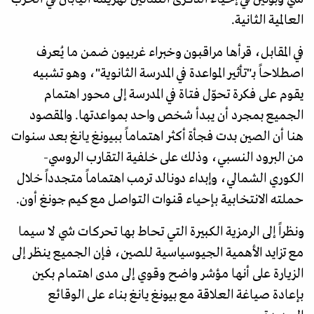
العالمية الثانية.
في المقابل، قرأها مراقبون وخبراء غربيون ضمن ما يُعرف
اصطلاحاً بـ"تأثير المواعدة في المدرسة الثانوية"، وهو تشبيه
يقوم على فكرة تحوّل فتاة في المدرسة إلى محور اهتمام
الجميع بمجرد أن يبدأ شخص واحد بمواعدتها. والمقصود
هنا أن الصين بدت فجأة أكثر اهتماماً ببيونغ يانغ بعد سنوات
من البرود النسبي، وذلك على خلفية التقارب الروسي-
الكوري الشمالي، وإبداء دونالد ترمب اهتماماً متجدداً خلال
حملته الانتخابية بإحياء قنوات التواصل مع كيم جونغ أون.
ونظراً إلى الرمزية الكبيرة التي تحاط بها تحركات شي لا سيما
مع تزايد الأهمية الجيوسياسية للصين، فإن الجميع ينظر إلى
الزيارة على أنها مؤشر واضح وقوي إلى مدى اهتمام بكين
بإعادة صياغة العلاقة مع بيونغ يانغ بناء على الوقائع