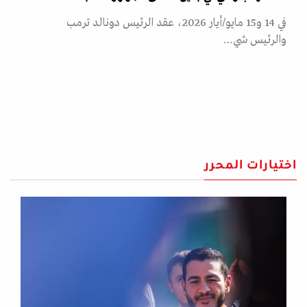
في 14 و15 مايو/أيار 2026، عقد الرئيس دونالد ترمب
والرئيس شي…
اختيارات المحرر