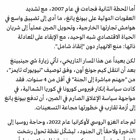
أما المحطة الثانية فجاءت في عام 2007، مع تشديد
العقوبات الدولية على بيونغ يانغ، ما أدى إلى تضييق واسع في
هوامش تجارتها الخارجية، وتحويل الصين عملياً إلى شريان
الحياة الاقتصادي شبه الوحيد، مع الإبقاء على المعادلة
ذاتها: منع الانهيار دون "إنقاذ شامل".
لكن بعيداً عن هذا المسار التاريخي، تأتي زيارة شي جينبينغ
بعد أن انتقل كيم جونغ أون، وفق توصيف "نيويورك تايمز"،
من "جهنم مباشرة إلى الجنة" في أقل من 4 سنوات. فقد
كادت سياسة إنكار فيروس كورونا في كوريا الشمالية، في
مواجهة سياسة الإغلاق الصارم في الصين، أن تدفع بيونغ يانغ
إلى أزمة تقارب في خطورتها مجاعة التسعينات.
ثم جاء الغزو الروسي لأوكرانيا عام 2022، وحاجة روسيا إلى
الذخيرة ولاحقاً إلى الجنود، ليشكّل نقطة تحول رسّخت