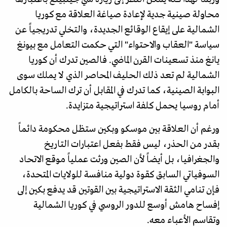
محاولة صينية جدية لإعادة صياغة العلاقة مع كوريا
الشمالية على إيقاع الوقائع الجديدة، والتخلي تدريجياً عن
سياسة "العقاب والاحتواء" التي حكمت التعامل مع بيونغ
يانغ منذ تسعينات القرن الماضي. فالصين تدرك أن كوريا
الشمالية لم تعد ذلك الحليف المحاصر الذي لا يملك سوى
البوابة الصينية، كما تدرك في المقابل أن ترك الساحة بالكامل
أمام روسيا يحمل كلفة استراتيجية متزايدة.
ورغم أن العلاقة بين موسكو وبكين ستظل محكومة دائماً
بقدر من الحذر، ليس فقط بفعل اعتبارات التاريخ
والجغرافيا، بل أيضاً لأن الصين ورثت عملياً موقع الاتحاد
السوفياتي السابق كقوة دولية منافسة للولايات المتحدة،
فإن تنامي الثقة الاستراتيجية بين القوتين قد يدفع بكين إلى
إفساح هامش أوسع للدور الروسي في كوريا الشمالية
وتقاسم الأعباء معه.