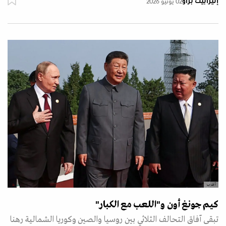
إليزابيث براو
02 يونيو 2026
أ ف ب
كيم جونغ أون و"اللعب مع الكبار"
تبقى آفاق التحالف الثلاثي بين روسيا والصين وكوريا الشمالية رهنا