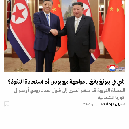
أ ف ب
شي في بيونغ يانغ… مواجهة مع بوتين أم استعادة النفوذ؟
المعضلة النووية قد تدفع الصين إلى قبول تمدد روسي أوسع في
كوريا الشمالية
شربل بركات
09 يونيو 2026