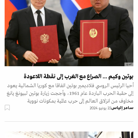
أ ف ب
بوتين وكيم ... الصراع مع الغرب إلى نقطة اللاعودة
أحيا الرئيس الروسي فلاديمير بوتين اتفاقا مع كوريا الشمالية يعود
إلى حقبة الحرب الباردة عام 1961، وأججت زيارة بوتين لبيونغ يانغ
مخاوف من انزلاق العالم إلى حرب عالمية بمكونات نووية
سامر إلياس
22 يونيو 2024