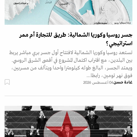
ديانا إستيفانيا روبيو
جسر روسيا وكوريا الشمالية: طريق للتجارة أم ممر
استراتيجي؟
تستعد روسيا وكوريا الشمالية لافتتاح أول جسر بري مباشر يربط
بين البلدين، مع اقتراب اكتمال المشروع في أقصى الشرق الروسي.
ويمتد الجسر، البالغ طوله كيلومترا واحدا ويتألف من مسربين،
فوق نهر تومين، رابطا…
غادة حسن
04 أغسطس 2026