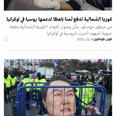
أ ف ب
كوريا الشمالية تدفع ثمنا باهظا لدعمها روسيا في اوكرانيا
من منظور موسكو، مثّل وصول القوات الكورية الشمالية دفعة
حيوية لجهود الحرب الروسية في أوكرانيا
كون كوخلين
16 يناير 2025