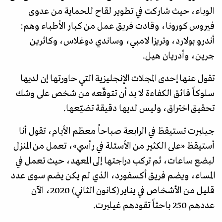
الوباء، حيث شاركت في تطوير لقاح للحماية من عدوى
فيروس كورونا، وقادت فريق عمل من كبار الأطباء وهم:
أندرو بولارد، وتريزا لامبي، وساندي دوغلاس، وكاثرين
جرين، وأدريان هيل.
تقول عنها إحدى المجلات الإنجليزية التي حاورتها إن لديها
سلوكاً فائق الكفاءة لا بد أن تتوقّعه من شخص على وشك
تحقيق اختراق، وليس لديها دقيقة تضيّعها.
جيلبرت تستيقظ في الرابعة صباحاً معظم الأيام، تقول أنا
أستيقظ «على الكثير من الأسئلة في رأسي»، تعمل من المنزل
لبضع ساعات، ثم تركب دراجتها إلى المعهد، حيث تعمل في
المساء، ويضم فريق أكسفورد، الذي لم يكن يضم سوى عدد
قليل من الأشخاص في يناير (كانون الثاني) 2020، الآن
عددهم 250 باحثاً تقودهم غيلبرت.