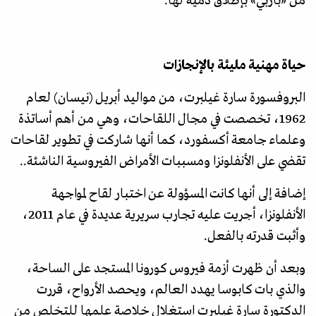
من
«
باربي
»
بإطلاق دمية لها.
حياة مهنية مليئة بالإنجازات
البروفسورة سارة غيلبرت، من مواليد أبريل (نيسان) لعام
1962، تخصصت في مجال اللقاحات، وهي من أهم أساتذة
وعلماء جامعة أكسفورد، كما أنها شاركت في تطوير لقاحات
تقضي على الأنفلونزا ومسببات الأمراض الفيروسية الناشئة..
إضافة إلى أنها كانت المسؤولة عن اختبار لقاح لمواجهة
الأنفلونزا، أجريت عليه تجارب سريرية عديدة في عام 2011،
وأثبت قدرته بالفعل.
وبعد أن ظهرت أزمة فيروس كورونا المستجد على الساحة،
والذي بات كابوسا يهدد العالم، ويحصد الأرواح، قررت
الدكتورة سارة غيلبرت استغلال خلاصة علمها للتخلص من