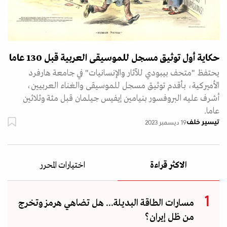
حكاية أول توثيق مسجل للموسيقى العربية قبل 130 عاما
يحتفظ "متحف بيبودي للآثار والإنسانيات" في جامعة هارفرد
الأميركية، بأقدم توثيق مسجل للموسيقى والغناء العربيين،
أشرف عليه البروفسور بنيامين إيفيس جيلمان قبل مئة وثلاثين
عاما.
تيسير خلف
19 ديسمبر 2023
الاكثر قراءة
اختيارات المحرر
مسارات الطاقة البديلة... هل تضاهي هرمز وتخرج
من ظل إيران؟