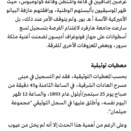
عرضين إضافيين في قاعة واشنطن وقاعة كولومبوس، حيث
ظهر الموسيقيون بألبستهم الوطنية، ورافقتهم عازفة البيانو
الأميركية الآنسة أ هـ. بور. ولم يتوقف الأمر عند ذلك، بل
سارعت جامعة هارفرد لاغتنام الفرصة بتسجيل تسع
أسطوانات على جهاز فونوغراف أديسون تضمنت أغنية ملكة
سرور، وبعض المعزوفات الأخرى للفرقة.
معطيات توثيقية
بحسب المعطيات التوثيقية، فقد تم التسجيل في مبنى
مسرح العادات الشرقية، في الساعة الثامنة و45 دقيقة من
صباح يوم 25 سبتمبر/أيلول عام 1893، والساعة 12 ظهر
اليوم نفسه، وأطلق عليها في السجل التوثيقي "مجموعة
جيلمان".
وعلى الرغم من أهمية هذا الحدث إلا أنه لم يخل من عيوب