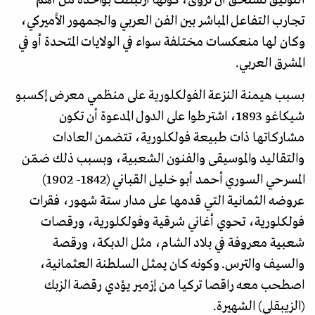
تجارب التفاعل المباشر بين الفن العربي والجمهور الأميركي،
وكان لها منعكسات مختلفة سواء في الولايات المتحدة أو في
المشرق العربي.
بسبب هيمنة النزعة الفولكلورية على منظمي معرض إكسبو
شيكاغو 1893، اشترطوا على الدول المدعوة أن تكون
مشاركاتها ذات طبيعة فولكلورية، تتضمن العادات
والتقاليد والموسيقى والفنون الشعبية، وبسبب ذلك ضمّن
المسرحي السوري أحمد أبو خليل القباني (1842- 1902)
عروضه الثمانية التي قدمها على مدار ستة شهور، فقرات
فولكلورية، تحوي أغاني شرقية وفولكلورية، ورقصات
شعبية معروفة في بلاد الشام، مثل الدبكة، ورقصة
والسيف والترس. وكونه كان يمثل السلطنة العثمانية،
اصطحب معه راقصا تركيا من إزمير يؤدي رقصة الزبك
(الزيبقلي) الشهيرة.