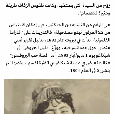
زوّج من السيدة التي يعشقها. وكانت طقوس الزفاف طريفة
ومثيرة للاهتمام".
على الرغم من التشابه بين الحبكتين، فإن إمكان الاقتباس
من كلا الطرفين تبدو مستحيلة، فالتدريبات على "الدراما
القلمونية" بدأت في بيروت عام 1892، بدليل تقرير أمني
عثماني حول هذه المسرحية، ووزّع "دليل العروض" في
شيكاغو يوم 1 مايو/أيار 1893. أما "قصة حب البروفسور"
فكانت تعرض في مدينة شيكاغو في الفترة نفسها، ونصها لم
ينشر إلا في العام 1894.