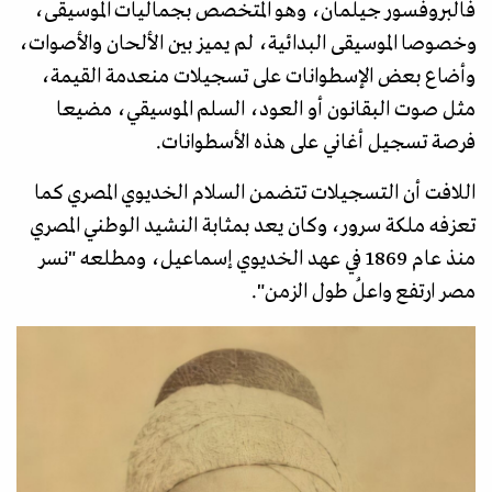
فالبروفسور جيلمان، وهو المتخصص بجماليات الموسيقى،
وخصوصا الموسيقى البدائية، لم يميز بين الألحان والأصوات،
وأضاع بعض الإسطوانات على تسجيلات منعدمة القيمة،
مثل صوت البقانون أو العود، السلم الموسيقي، مضيعا
فرصة تسجيل أغاني على هذه الأسطوانات.
اللافت أن التسجيلات تتضمن السلام الخديوي المصري كما
تعزفه ملكة سرور، وكان يعد بمثابة النشيد الوطني المصري
منذ عام 1869 في عهد الخديوي إسماعيل، ومطلعه "نسر
مصر ارتفع واعلُ طول الزمن".