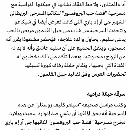
أداء الممثلين، ولاحظ النقاد تشابها في حبكتها الدرامية مع
مسرحية "قصة حب البروفسور" للكاتب المسرحي البريطاني
الشهير جي آر إم باري التي كانت تعرض أيضا في شيكاغو.
وتتحدث المسرحية عن شاب من جبل القلمون مريض بالحب
يدعى سليم، يحاول والده علاجه، فيُحضر مشعوذا يقرر أنه
مسحور، ويتفق الجميع على أن سليم عاشق وأنه لا بد له
من الزواج بمحبوبته، وبعد التأكد من ذلك يخطبون له
الفتاة التي يحبها، وتقام حفلة زفاف كبيرة تسبقها
تحضيرات العرس وفق تقاليد جبل القلمون.
سرقة حبكة درامية
وكتب مراسل صحيفة "سيلفر كليف روستلر" عن هذه
المسرحية أنه يحق لمؤلفها أن يدّعي ضد إدوارد سميث ويلارد
مخرج مسرحية "قصة حب البروفسور" لكاتبها جي آر إم باري