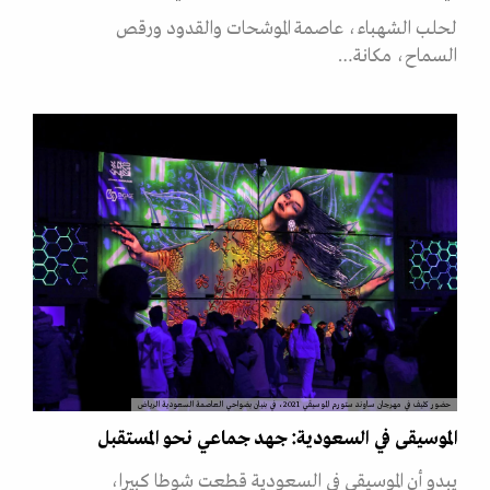
لحلب الشهباء، عاصمة الموشحات والقدود ورقص
السماح، مكانة…
حضور كثيف في مهرجان ساوند ستورم الموسيقي 2021، في بنيان بضواحي العاصمة السعودية الرياض
الموسيقى في السعودية: جهد جماعي نحو المستقبل
يبدو أن الموسيقى في السعودية قطعت شوطا كبيرا،