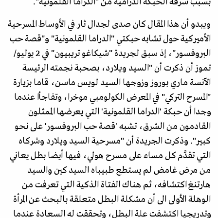
بسبب سرقة الحبكة الدرامية من "الدراما القلمونية".
ويبدو أن هذا المقال كان صدى لجدال ثار في الأوساط المسرحية
الأميركية حول تشابه حبكتي "الدراما القلمونية" و"قصة حب
البروفسور"، إذ سبق لجريدة "شيكاغو تريبيون" في 2 يوليو/
تموز أن ذكرت أن "السيد ويلارد، بصحبة نجمته الرئيسة
الآنسة ماري بوروز وزوجها السيد لويس ماسن، قاما بزيارة
"المسرح التركي" في المعرض الكولومبي موخرا، وتفاجأا عندما
وجدا أن حبكة 'الدراما القلمونية' التي يعرضها الممثلون
القادمون من الشرق، تشبه 'قصة حب البروفسور' على نحو
كبير". وذكرت الجريدة أن "مسرحية السيد ويلارد وشركاه
التي تقدَّم كل مساء على مسرح هولي، فيها أيضا بطل يعاني
من مرض غامض لم يستطع طبيباه السيد كين والسيد
هارتنغ اكتشافه، ثم هناك الفتاة الذكية التي تعرفت من
الوهلة الأولى الى أن مشكلة البطل متعلقة بالبحث عن المرأة
وتدريجيا اكتشفت علة البطل، وتحققت له السعادة عندما