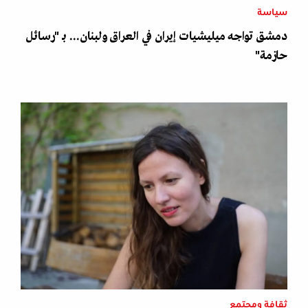
سياسة
دمشق تواجه ميليشيات إيران في العراق ولبنان... بـ "رسائل
حازمة"
ثقافة ومجتمع