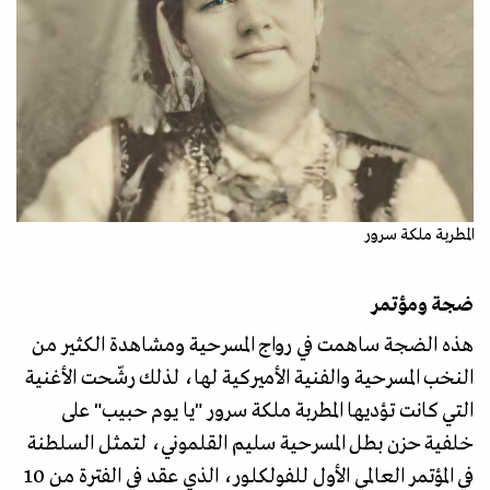
المطربة ملكة سرور
ضجة ومؤتمر
هذه الضجة ساهمت في رواج المسرحية ومشاهدة الكثير من
النخب المسرحية والفنية الأميركية لها، لذلك رشّحت الأغنية
التي كانت تؤديها المطربة ملكة سرور "يا يوم حبيب" على
خلفية حزن بطل المسرحية سليم القلموني، لتمثل السلطنة
في المؤتمر العالمي الأول للفولكلور، الذي عقد في الفترة من 10