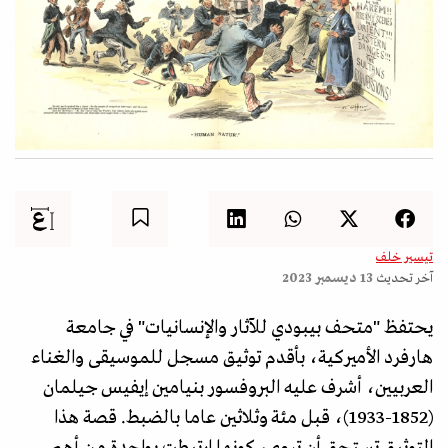
تيسير خلف
آخر تحديث
13 ديسمبر 2023
يحتفظ "متحف بيبودي للآثار والإنسانيات" في جامعة
هارفرد الأميركية، بأقدم توثيق مسجل للموسيقى والغناء
العربيين، أشرف عليه البروفسور بنيامين إيفيس جيلمان
(1852-1933)، قبل مئة وثلاثين عاما بالضبط. قصة هذا
التوثيق تستحق أن تروى، كونها ارتبطت بواحدة من أهم