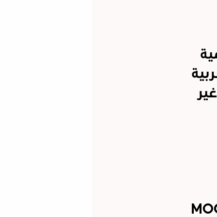
ية
بية
ير