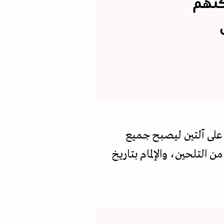
كنهم
 على آلتين ليصبح جميع
ن التلحين، والإلمام بتاريخ