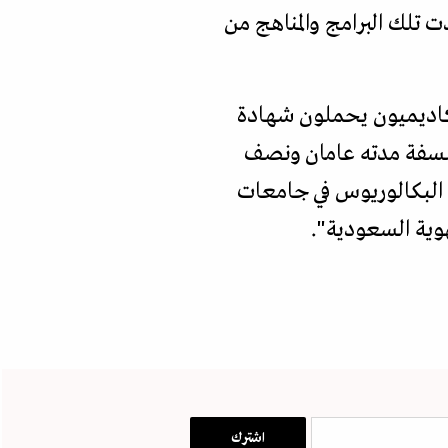
 تلك البرامج والمناهج من
 أكاديميون يحملون شهادة
لفلسفة مدته عامان ونصف
ة البكالوريوس في جامعات
هوية السعودية".