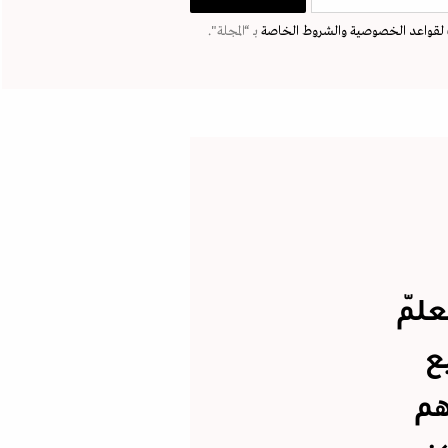
لقواعد الخصوصية
والشروط الخاصة
بـ “المجلة".
لّم
ع
هم