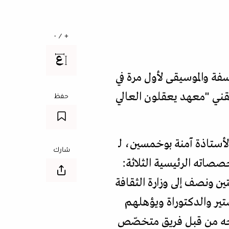
+ / -
ين لاختصاصي الفلسفة والموسيقى لأول مرة في
لتقني "معهد يعقلون العالي
حفظ
لأستاذة آمنة بوخمسين، لـ
شارك
خصصاته الرئيسية الثلاثة:
ين ونصف إلى وزارة الثقافة
ير والدكتوراة ويؤهلهم
اهجه من قبل فريق متخصّص