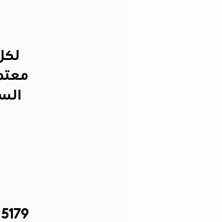
لكل
معتمد
السع
15179