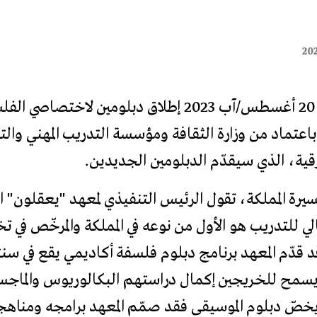
شهد يوم الأحد الموافق 20 أغسطس/آب 2023 إطلاق دبلوم
 باعتماد من وزارة الثقافة ومؤسسة التدريب المهني وا
رقية، الذي سيقدّم الدبلومين الجديدين.
سيرة المملكة، تقول الرئيس التنفيذي لمعهد "يعقلون" ا
ي للتدريب هو الأول من نوعه في المملكة والمرخّص في ت
 قدّم المعهد برنامج دبلوم فلسفة أكاديمي يقع في سنت
يسمح للخريجين إكمال دراستهم البكالوريوس والماجست
ما يخصّ دبلوم الموسيقى فقد صمّم المعهد برامجه ومن