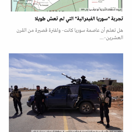
خريطة المحافظات السورية مع عواصمها عام 1976
تجربة "سوريا الفيدرالية" التي لم تعش طويلا
هل تعلم أن عاصمة سوريا كانت– ولفترة قصيرة من القرن
العشرين–…
عناصر من قوات الأمن السورية بعد انتشارهم في قرية الصورة الكبرى في محافظة السويداء، سوريا، 2 مايو