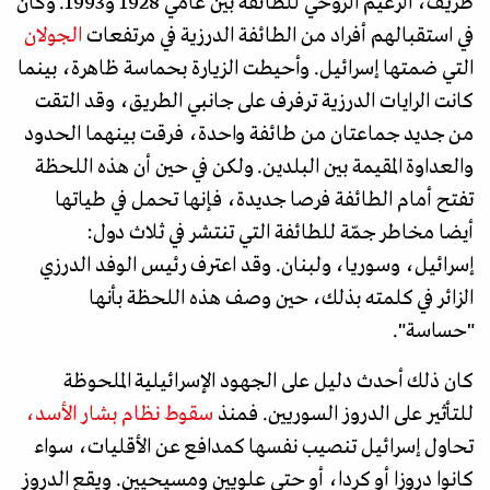
طريف، الزعيم الروحي للطائفة بين عامي 1928 و1993. وكان
في استقبالهم أفراد من الطائفة الدرزية في مرتفعات
الجولان
التي ضمتها إسرائيل. وأحيطت الزيارة بحماسة ظاهرة، بينما
كانت الرايات الدرزية ترفرف على جانبي الطريق، وقد التقت
من جديد جماعتان من طائفة واحدة، فرقت بينهما الحدود
والعداوة المقيمة بين البلدين. ولكن في حين أن هذه اللحظة
تفتح أمام الطائفة فرصا جديدة، فإنها تحمل في طياتها
أيضا مخاطر جمّة للطائفة التي تنتشر في ثلاث دول:
إسرائيل، وسوريا، ولبنان. وقد اعترف رئيس الوفد الدرزي
الزائر في كلمته بذلك، حين وصف هذه اللحظة بأنها
"حساسة".
كان ذلك أحدث دليل على الجهود الإسرائيلية الملحوظة
للتأثير على الدروز السوريين. فمنذ
سقوط نظام بشار الأسد،
تحاول إسرائيل تنصيب نفسها كمدافع عن الأقليات، سواء
كانوا دروزا أو كردا، أو حتى علويين ومسيحيين. ويقع الدروز