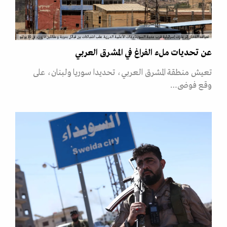
تصاعد الدخان إثر غارات إسرائيلية قرب مدينة السويداء ذات الأغلبية الدرزية عقب اشتباكات بين قبائل بدوية ومقاتلين دروز، في 15 يوليو
عن تحديات ملء الفراغ في المشرق العربي
تعيش منطقة المشرق العربي، تحديدا سوريا ولبنان، على
وقع فوضى…