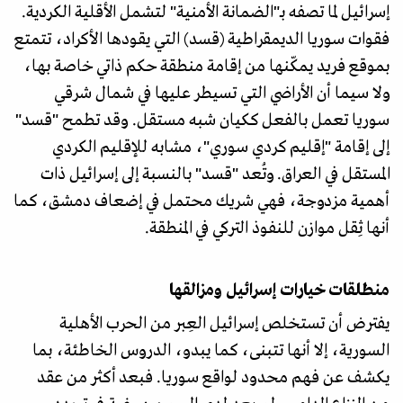
إسرائيل لما تصفه بـ"الضمانة الأمنية" لتشمل الأقلية الكردية.
فقوات سوريا الديمقراطية (قسد) التي يقودها الأكراد، تتمتع
بموقع فريد يمكّنها من إقامة منطقة حكم ذاتي خاصة بها،
ولا سيما أن الأراضي التي تسيطر عليها في شمال شرقي
سوريا تعمل بالفعل ككيان شبه مستقل. وقد تطمح "قسد"
إلى إقامة "إقليم كردي سوري"، مشابه للإقليم الكردي
المستقل في العراق. وتُعد "قسد" بالنسبة إلى إسرائيل ذات
أهمية مزدوجة، فهي شريك محتمل في إضعاف دمشق، كما
أنها ثِقل موازن للنفوذ التركي في المنطقة.
منطلقات خيارات إسرائيل ومزالقها
يفترض أن تستخلص إسرائيل العِبر من الحرب الأهلية
السورية، إلا أنها تتبنى، كما يبدو، الدروس الخاطئة، بما
يكشف عن فهم محدود لواقع سوريا. فبعد أكثر من عقد