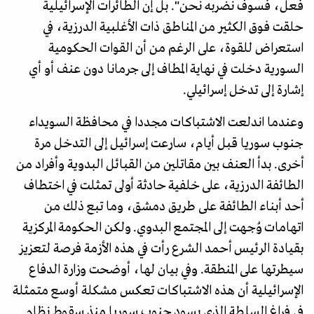
فعل، فسوف نضربه نحن". بل إن الطائرات الإسرائيلية
حلقت فوق الكثير من المناطق ذات الأغلبية الدرزية، في
استعراض للقوة، على الرغم من أن القوات الحكومية
السورية دخلت في نهاية المطاف إلى جرمانا دون عنف أو أي
إشارة إلى تدخل إسرائيلي.
وعندما اندلعت الاشتباكات مجددا في محافظة السويداء
جنوب سوريا قبل أيام، سارعت إسرائيل إلى التدخل مرة
أخرى. بدأ العنف بين مقاتلين من القبائل البدوية وأفراد من
الطائفة الدرزية، على خلفية حادثة أولى تمثلت في اختطاف
أحد أبناء الطائفة على طريق دمشق، وما تبع ذلك من
اتهامات وُجهت إلى المجتمع البدوي. ولكن الحكومة المركزية
بقيادة الرئيس أحمد الشرع رأت في هذه الأزمة فرصة لتعزيز
سيطرتها على المنطقة. وفي بيان لها، أوضحت وزارة الدفاع
الإسرائيلية أن هذه الاشتباكات تعكس مشكلة أوسع متمثلة
في فراغ السلطة الذي يسود جنوب سوريا منذ سقوط نظام