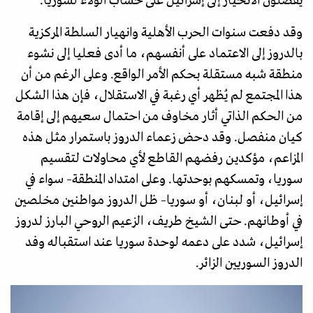
يفضلون الانحياز إلى إسرائيل على حساب الولاء لسوريا.
وقد دفعت سنوات الحرب الأهلية وانهيار السلطة المركزية
بالدروز إلى الاعتماد على أنفسهم، ما أدى فعليا إلى نشوء
منطقة شبه مستقلة بحكم الأمر الواقع. وعلى الرغم من أن
هذا المجتمع لم يُظهر أي رغبة في الاستقلال، فإن هذا الشكل
من الحكم الذاتي أثار مخاوف من احتمال سعيهم إلى إقامة
كيان منفصل. وقد دحض زعماء الدروز باستمرار مثل هذه
المزاعم، مؤكدين رفضهم القاطع لأي محاولات لتقسيم
سوريا، وتمسكهم بوحدتها. وعلى امتداد المنطقة– سواء في
إسرائيل، أو لبنان، أو سوريا– ظل الدروز مواطنين مخلصين
في أوطانهم. حتى الشيخ طريف، الزعيم الروحي البارز لدروز
إسرائيل، شدد على دعمه لوحدة سوريا عند استقباله وفد
الدروز السوريين الزائر.