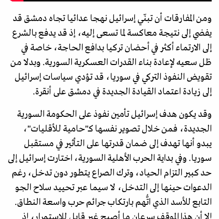
ومن المفارقات أن تبنّي إسرائيل نهجا عدائيا تجاه دمشق قد
يفضي إلى نتيجة معاكسة لما تسعى إليه، إذ قد يدفع بالشرع
إلى الارتماء أكثر في أحضان تركيا بدافع الحاجة، خاصة في
ظل سعيه لإعادة بناء القدرات العسكرية السورية. وبدلا من
تقويض النفوذ التركي في سوريا، قد تؤدي سياسات إسرائيل
إلى زيادة اعتماد القيادة الجديدة في دمشق على أنقرة.
وقد يكون هدف إسرائيل تأمين نفوذ على الحكومة السورية
الجديدة، فمن خلال تصوير نفسها كـ"حامية للأقليات"،
يبدو أنها تهدف إلى ضمان قدرتها على التأثير في مستقبل
سوريا. وفي بداية الحرب الأهلية السورية، اختارت إسرائيل إلى
حد كبير التزام الحياد، وترك الصراع يتطور دون تدخل، رغم
الدعوات حينها إلى التدخل، لا سيما عبر تحييد سلاح الجو
التابع للأسد الذي اتُّهم بارتكاب جرائم حرب واسعة النطاق.
إلا أن هذا الموقف سرعان ما أصبح غير قابل للاستمرار، إذ