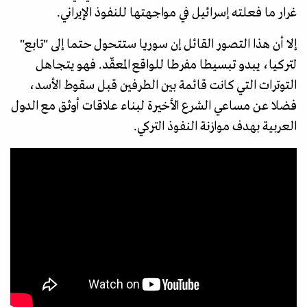
غرار ما فعلته إسرائيل في مواجهتها للنفوذ الإيراني.
إلا أن هذا التصور القائل إن سوريا ستتحول حتما إلى "تابع"
لتركيا، يبدو تبسيطا مفرطا للواقع المعقّد. فهو يتجاهل
التوترات التي كانت قائمة بين الطرفين قبل سقوط الأسد،
فضلا عن مساعي الشرع الأخيرة لبناء علاقات أوثق مع الدول
العربية بهدف موازنة النفوذ التركي.