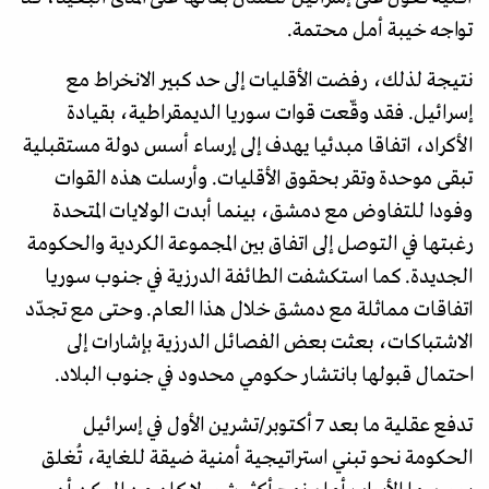
تواجه خيبة أمل محتمة.
نتيجة لذلك، رفضت الأقليات إلى حد كبير الانخراط مع
إسرائيل. فقد وقّعت قوات سوريا الديمقراطية، بقيادة
الأكراد، اتفاقا مبدئيا يهدف إلى إرساء أسس دولة مستقبلية
تبقى موحدة وتقر بحقوق الأقليات. وأرسلت هذه القوات
وفودا للتفاوض مع دمشق، بينما أبدت الولايات المتحدة
رغبتها في التوصل إلى اتفاق بين المجموعة الكردية والحكومة
الجديدة. كما استكشفت الطائفة الدرزية في جنوب سوريا
اتفاقات مماثلة مع دمشق خلال هذا العام. وحتى مع تجدّد
الاشتباكات، بعثت بعض الفصائل الدرزية بإشارات إلى
احتمال قبولها بانتشار حكومي محدود في جنوب البلاد.
تدفع عقلية ما بعد 7 أكتوبر/تشرين الأول في إسرائيل
الحكومة نحو تبني استراتيجية أمنية ضيقة للغاية، تُغلق