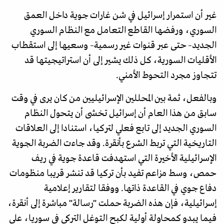
غير أن استمرار إسرائيل في شن غارات جوية داخل العمق
السوري، ورفضها القاطع التعامل مع النظام السوري
الجديد– حتى عبر قنوات غير رسمية– وسعيها إلى استقطاب
الأقليات السورية، كل ذلك يشير إلى أن استراتيجيتها قد
تتجاوز مجرد التحوط الأمني.
وبالفعل، ثمة بين المحللين الإسرائيليين من كان يرى في وقت
سابق من هذا العام أن إسرائيل تخشى أن يتحول النظام
السوري الجديد إلى تابع فعلي لتركيا، استنادا إلى العلاقات
التاريخية التي تربط الشرع بأنقرة. وقد جاءت الضربة الجوية
الإسرائيلية الأخيرة التي استهدفت قاعدة جوية في ريف
حمص، وسط مزاعم تفيد بأن تركيا قد تنشر قريبا منظومات
دفاع جوي في القاعدة ذاتها. ووفقا لتقارير إعلامية
إسرائيلية، فإن هذه الضربة حملت "رسالة" مباشرة إلى أنقرة،
فيما يبدو كمحاولة أولية لكبح التوغل التركي في سوريا، على