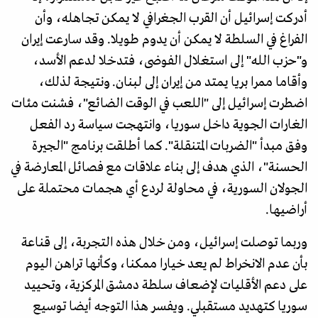
أدركت إسرائيل أن القرب الجغرافي لا يمكن تجاهله، وأن
الفراغ في السلطة لا يمكن أن يدوم طويلا. وقد سارعت إيران
و"حزب الله" إلى استغلال الفوضى، فتدخلا لدعم الأسد،
وأقاما ممرا بريا يمتد من إيران إلى لبنان. ونتيجة لذلك،
اضطرت إسرائيل إلى "اللعب في الوقت الضائع"، فشنت مئات
الغارات الجوية داخل سوريا، وانتهجت سياسة رد الفعل
وفق مبدأ "الضربات المتنقلة". كما أطلقت برنامج "الجيرة
الحسنة"، الذي هدف إلى بناء علاقات مع فصائل المعارضة في
الجولان السورية، في محاولة لردع أي هجمات محتملة على
أراضيها.
وربما توصلت إسرائيل، ومن خلال هذه التجربة، إلى قناعة
بأن عدم الانخراط لم يعد خيارا ممكنا، وكأنها تراهن اليوم
على دعم الأقليات لإضعاف سلطة دمشق المركزية، وتحييد
سوريا كتهديد مستقبلي. ويفسر هذا التوجه أيضا توسيع