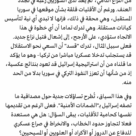
من النزاع الدامي، لم يعد لدى السوريين رغبة في تجدد
العنف. ورغم أن الأقليات قلقة بشأن موقعها في سوريا
المستقبل، وهي محقة في ذلك، فإنها لا تبدي أي نية لتأسيس
كيانات مستقلة. وهي تدرك تماما أن أي خطوة في هذا
الاتجاه ستؤدي، على الأرجح، إلى إشعال فتيل نزاع جديد.
فعلى سبيل المثال، تدرك "قسد" أن السعي نحو الاستقلال
قد يستجلب تدخلا عسكريا مباشرا من تركيا– وهو ما يؤكد
ما قلناه من أن استراتيجية إسرائيل قد تعود بنتائج عكسية،
إذ من شأنها أن تعزز النفوذ التركي في سوريا بدلا من الحد
منه.
وفي هذا السياق، تُطرح تساؤلات جدية حول مصداقية ما
تصفه إسرائيل بـ"الضمانات الأمنية". فعلى الرغم من تقديمها
نفسها كحامية للأقليات، يبقى السؤال: هل هي مستعدة
فعلا لتجاوز حدود الخطاب، والانخراط في صراع عسكري
للدفاع عن الدروز أو الأكراد أو العلويين أو المسيحيين؟