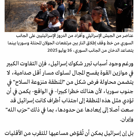
رويترز
عناصر من الجيش الإسرائيلي وأفراد من الدروز الإسرائيليين على الجانب
السوري من خط وقف إطلاق النار بين مرتفعات الجولان المحتلة وسوريا بينما
يتصاعد الدخان من الجانب السوري، 16 يوليو 2025
ورغم وجود أسباب تبرر شكوك إسرائيل، فإن التفاوت الكبير
في موازين القوة يفسح المجال لسلوك مسار أقل صدامية، لا
يتضمن محاولة فرض شكل من "المنطقة منزوعة السلاح" في
جنوب سوريا، لأن هنالك خطرا كبيرا– في الواقع– يكمن في أن
تؤدي مثل هذه المنطقة إلى اجتذاب أطراف كانت إسرائيل قد
سعت أصلا إلى إبعادها عن حدودها، بما في ذلك "حزب الله"
وإيران.
بل إن إسرائيل يمكن أن تُقوّض مساعيها للتقرب من الأقليات