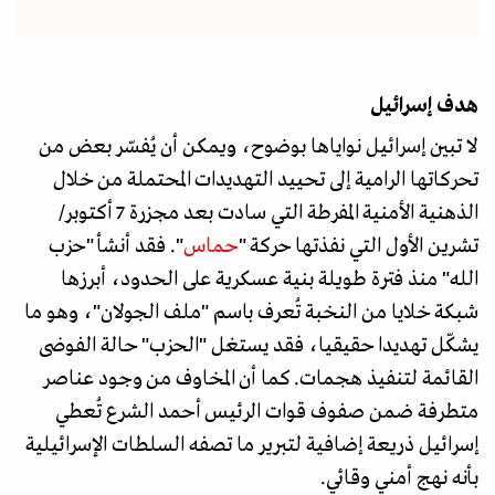
هدف إسرائيل
لا تبين إسرائيل نواياها بوضوح، ويمكن أن يُفسّر بعض من
تحركاتها الرامية إلى تحييد التهديدات المحتملة من خلال
الذهنية الأمنية المفرطة التي سادت بعد مجزرة 7 أكتوبر/
تشرين الأول التي نفذتها حركة "
حماس
". فقد أنشأ "حزب
الله" منذ فترة طويلة بنية عسكرية على الحدود، أبرزها
شبكة خلايا من النخبة تُعرف باسم "ملف الجولان"، وهو ما
يشكّل تهديدا حقيقيا، فقد يستغل "الحزب" حالة الفوضى
القائمة لتنفيذ هجمات. كما أن المخاوف من وجود عناصر
متطرفة ضمن صفوف قوات الرئيس أحمد الشرع تُعطي
إسرائيل ذريعة إضافية لتبرير ما تصفه السلطات الإسرائيلية
بأنه نهج أمني وقائي.