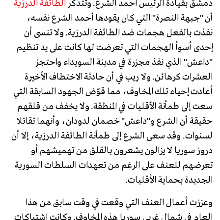
دمشق بقيادة الرئيس أحمد الشرع. وتتذكر
الطائفة الدرزية
أن "جبهة النصرة" التي كان يقودها أحمد الشرع نفسه،
نفذت بالفعل هجمات ضد الطائفة الدرزية. ولا تنسى أن
إحدى أسوأ الهجمات التي تعرضت لها كانت على يد تنظيم
"داعش" الذي نفذ مجزرة في مدينة السويداء واحتجز
العشرات كرهائن. ولا ريب في أن حادثة الاختطاف الأخيرة
أعادت إحياء تلك المخاوف، مما قوّض الجهود السابقة التي
سعت إلى طمأنة الأقليات في المنطقة. ولا يخفف من قلقهم
حقيقة أن الشرع و"داعش" خصمان لدودان، وأنهما تقاتلا
لسنوات. وقد سعى الشرع إلى طمأنة الطائفة الدرزية، إلا أن
دروز سوريا لا يزالون يشعرون بالقلق من تهميشهم أو
تعرضهم للعنف على الرغم من تعهدات السلطات السورية
الجديدة بحماية الأقليات.
وعززت أعمال العنف التي وقعت في وقت سابق من هذا
العام في شمال غربي سوريا هذه المخاوف. وكانت اشتباكات