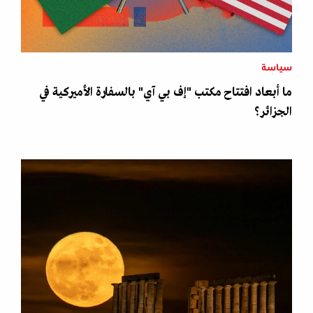
سياسة
ما أبعاد افتتاح مكتب "إف بي آي" بالسفارة الأميركية في
الجزائر؟