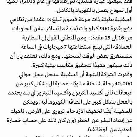
فقد سبقتها عبارة فنلندية تم إطلاقها في عام 2018)، لكنها
أول نموذج يعمل بالكهرباء بالكامل.
السفينة بطيئة ذات سرعة قصوى تبلغ 13 عقدة من نظامي
دفع بقدرة 900 كيلو وات (عادة ما تسافر سفن الحاويات
من 16 إلى 25 عقدة)، ومن المنطقي القول إن البطارية
العملاقة التي تبلغ استطاعتها 7 ميجاوات في الساعة
ستستغرق بعض الوقت لشحنها. ومع ذلك، تعتقد يارا أن
ذلك سيكون مفيدًا لتحقيق مكاسب بيئية كبيرة.
وقدرت الشركة المنتجة أن السفينة ستحل محل حوالي
40.000 رحلة شاحنة سنويًا، مما يقلل بشكل كبير من
انبعاثات ثاني أكسيد الكربون وأكسيد النيتروز في بلد يعتمد
بالفعل بشكل كبير على الطاقة الكهرومائية. ويمكن
للسفينة أيضًا تخفيف الازدحام المروري على الأرض، ناهيك
عن إبعاد البشر عن الخطر (وإن كان ذلك على حساب خسارة
العديد من الوظائف).