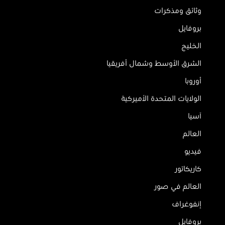
وثائق ومذكرات
بروفايل
الخليج
الشرق الأوسط وشمال أفريقيا
أوروبا
الولايات المتحدة الأميركية
آسيا
العالم
فيديو
كاريكاتور
العالم في صور
إنفوغراف
بروفايل