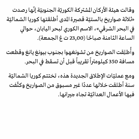
وقالت هيئة الأركان المشتركة الكوريّة الجنوبيّة إنّها رصدت
«ثلاثة صواريخ بالستيّة قصيرة المدى أطلقتها كوريا الشماليّة
في البحر الشرقي»، الاسم الكوري لبحر اليابان، حوالي
الساعة الثامنة صباحًا (23,00 ت غ الجمعة).
وأُطلِقت الصواريخ من تشونغهوا بجنوب بيونغ يانغ وقطعت
مسافة 350 كيلومتراً تقريباً قبل أن تسقط في البحر.
ومع عمليّات الإطلاق الجديدة هذه، تختتم كوريا الشماليّة
سنة أطلقت خلالها عددًا غير مسبوق من الصواريخ وكثّفت
فيها الأعمال العدائيّة تجاه جيرانها.