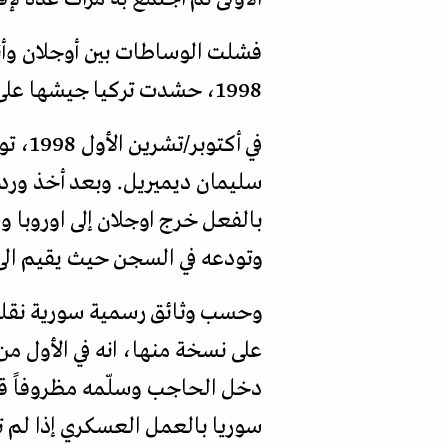
فشلت الوساطات بين أوجلان وأن
1998، حشدت تركيا جيشها على حدود سوريا ووجهت انذاراً، وطلبت بوضوح إخراج أوجلان.
في أك
سليمان ديميريل. وبعد أخذ ورد، 
وتودعه في السجن حيث يقيم الى 
دخل الحاجب وسلّمه مظروفاً قرأن
سوريا بالعمل العسكري إذا لم تس