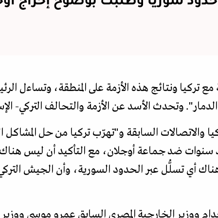
حدود سوريا وطلبت بوضوح إخراج أوج
ع تركيا ونتائج هذه الأزمة على المنطقة، وتساءل الر
 الدمار". وتحدث الأسد عن الأزمة والتحالف التركي- الإس
ا والاتصالات السابقة و"تهرّب تركيا من حل المشاكل ا
ت منذ سنوات ضد جماعة أوجلان، مع التأكيد أن ليس هن
ناك أي تسلُّل عبر الحدود السورية، وأن الجيش الترك
ام ووزير الخارجية المصري السابق عمرو موسى ووزير 