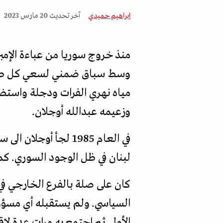
إبراهيم حميدي
آخر تحديث
20 مارس 2023
منذ خروج سوريا من عباءة الإمب
وسط سباق ضمني لسعي كل طرف ل
مياه نهري الفرات ودجلة واستض
وزعيمه عبدالله أوجلان.
في العام 1985 لجأ أ
لبنان في ظل الوجود السوري. كما
كان على صلة بالفرع الخارجي في إ
الأولى ثم اجتمع به مرات عدة ل