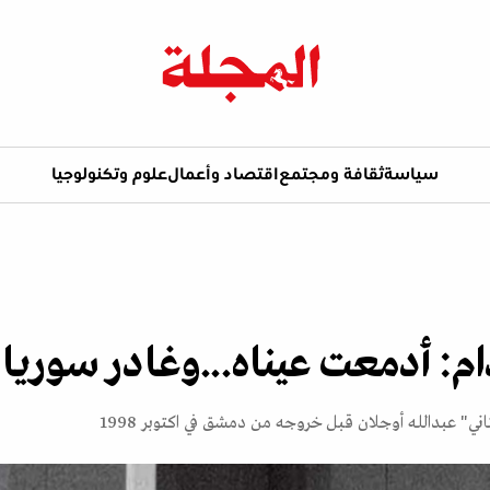
سياسة
ثقافة ومجتمع
اقتصاد وأعمال
علوم وتكنولوجيا
: أدمعت عيناه...وغـادر سوريا
ي" عبدالله أوجلان قبل خروجه من دمشق في اكتوبر 1998