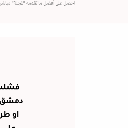
احصل على أفضل ما تقدمه "المجلة" مباشرة
فشلت 
دمشق ب