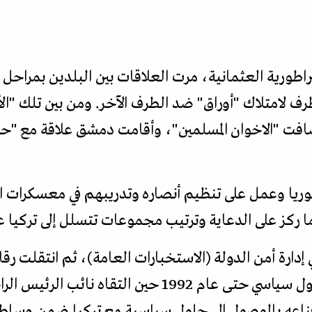
راطورية العثمانية، مرت العلاقات بين البلدين بمراح
امتلاك "أوراق" ضد الطرف الآخر. ومن بين تلك "ال
افت "الاخوان المسلمين"، وأقامت دمشق علاقة مع "ح
وجلان الى سوريا وعمل على تنظيم أنصاره وتدريبهم في معسكرا
 ركز على الدعاية وترتيب مجموعات تتسلل إلى تركيا عب
دارة أمن الدولة (الاستخبارات العامة)، ثم انتقلت رقابت
السياسي. ولم يستقبله أي مسؤول سياسي حتى عام 1992 ح
إقناعه بالوصول إلى حلول سياسية مع تركيا ضمن وساط