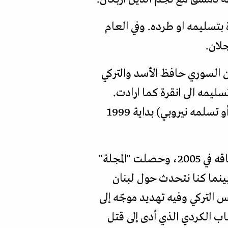
تسليمه او طرده. وفي العام
 الراحلين السوري حافظ الأسد والتركي
ليمه الى انقرة كما ارادت.
بالفعل خرج اوجلان إلى اوروبا وروسيا ثم افريقيا قبل أن تخطفه الاستخبارات التركية (أو تسلمه نيروبي) بداية 1999
وحسب وثائق رسمية سورية نقلها نائب السوري عبدالحليم خدام الى باريس قبل انشقاقه في 2005، وحصلت "المجلة"
خدام في اللاذقية، و"بينما كنا نتحدث حول لبنان
 التركي وفيه تهديد موجّه إلى
اب الكردي الذي أدى إلى قتل