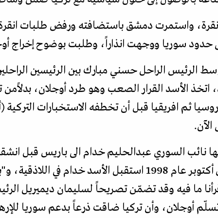
قرة، واستمرت دمشق باستضافته ورفض طلبات انقرة ب
توبر/تشرين الأول 1998، توسط الرئيس الراحل حسني مبارك بين الرئيسين
اتخذ الأسد القرار الصعب وهو طرد أوجلان، بدلاًمن تس
الآن.
على نسخة منها، انه في الأول من أكتوبر عام 1998 استقبل الأسد 
ا ما فيه وقد تضمّن تصريحاً لسليمان ديميريل الرئيس
لّم أوجلان، وأن تركيا ضاقت ذرعاً بدعم سوريا للإره