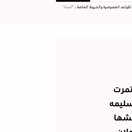
لقواعد الخصوصية
والشروط الخاصة
بـ “المجلة".
تمرت
ليمه
كيا جيشها