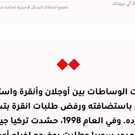
 الى بريدك.
تخضع اشتراكات الرسائل الإخبارية الخاصة بك
الوساطات بين أوجلان وأنقرة واس
استضافته ورفض طلبات انقرة بتس
او طرده. وفي العام 1998، حشدت تر