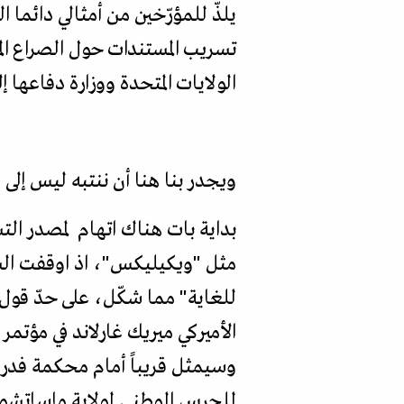
يلذّ للمؤرّخين من أمثالي دائم
تسريب المستندات حول الصراع ال
الولايات المتحدة ووزارة دفاعها 
ويجدر بنا هنا أن ننتبه ليس إلى
بداية بات هناك اتهام لمصدر ا
مثل "ويكيليكس"، اذ ا
وقفت الس
للغاية" مما شكّل، على حدّ قول ا
الأميركي ميريك غارلاند في مؤتم
وسيمثل قريباً أمام محكمة فدرا
للحرس الوطني لولاية ماساتشو