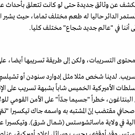
ا الكشف عن وثائق جديدة حتى لو كانت تتعلق بأحداث 
مستمر الدائر حاليا له طعم مختلف تماما، حيث يشير ال
إلى أننا في "عالم جديد شجاع" مختلف كليا.
 محتوى التسريبات، ولكن إلى طريقة تسريبها أيضا، على 
لتسريب. لدينا شخص مثلا مثل إدوارد سنودن أو تشيل
لطات الأميركية الخميس شاباً بشبهة تسريب على الإنت
لبنتاغون، خطراً "جسيما جدّاً" على الأمن القومي للولا
ر صحافي مقتضب إنّ المشتبه به واسمه جاك تيكسيرا "تم
لية في ولاية ماساتشوستس (شمال شرق). وتيكسيرا عنص
ستس وقد أوقفه، بحسب وسائل إعلام أميركية، عناص