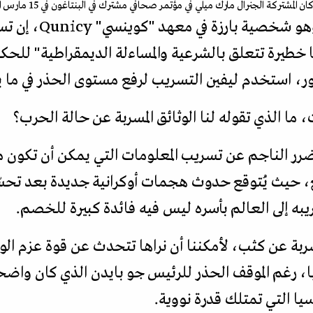
لمشتركة الجنرال مارك ميلي في مؤتمر صحافي مشترك في البنتاغون في 15 مارس الماضي
ومن جانبه، قال أناتو
ا خطيرة تتعلق بالشرعية والمساءلة الديمقراطية" للحك
مذكور، استخدم ليفين التسريب لرفع مستوى الحذر في ما
ا الذي تقوله لنا الوثائق المسربة عن حالة الحرب؟
ى الضرر الناجم عن تسريب المعلومات التي يمكن أن تكو
 حيث يُتوقع حدوث هجمات أوكرانية جديدة بعد تحسّ
ه إلى العالم بأسره ليس فيه فائدة كبيرة للخصم.
لمسربة عن كثب، لأمكننا أن نراها تتحدث عن قوة عزم الول
يا، رغم الموقف الحذر للرئيس جو بايدن الذي كان واضحا ب
يا التي تمتلك قدرة نووية.