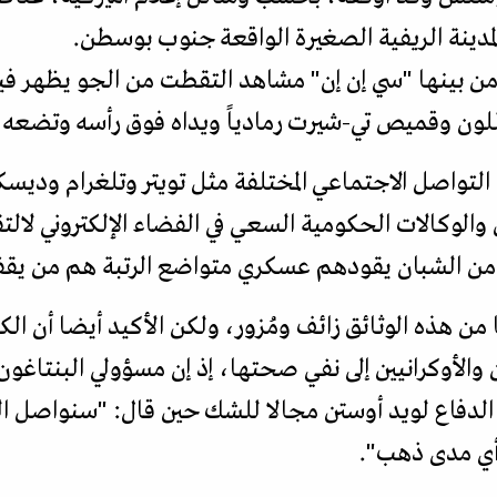
المدينة الريفية الصغيرة الواقعة جنوب بوسطن.
 من بينها "سي إن إن" مشاهد التقطت من الجو يظهر في
ر اللون وقميص تي-شيرت رمادياً ويداه فوق رأسه وتضعه ف
فيين والوكالات الحكومية السعي في الفضاء الإلكتروني لا
الشبان يقودهم عسكري متواضع الرتبة هم من يقفون 
 هذه الوثائق زائف ومُزور، ولكن الأكيد أيضا أن الكثي
ن والأوكرانيين إلى نفي صحتها، إذ إن مسؤولي البنتا
ير الدفاع لويد أوستن مجالا للشك حين قال: "سنواصل
أي مدى ذهب".