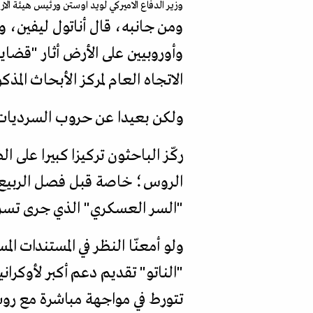
وزير الدفاع الاميركي لويد اوستن ورئيس هيئة الاركان ا
وأوروبيين على الأرض أثار "قضاي
الاتجاه العام لمركز الأبحاث ال
ولكن بعيدا عن حروب السرديات، م
ركّز الباحثون تركيزا كبيرا عل
الروس؛ خاصة قبل فصل الربيع،
"السر العسكري" الذي جرى تسريب
ولو أمعنّا النظر في المستندات ا
"الناتو" تقديم دعم أكبر لأوكران
تتورط في مواجهة مباشرة مع روس