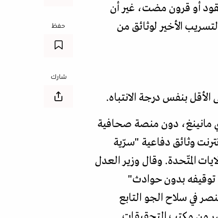
عقود أو قرون مضت، غير أن
تسريب الأخير لوثائق من
حفظ
شارك
الأقل بنفس درجة الانتباه.
سي مانينغ، دون منصة صحافية
رنت وثائق دفاعية "سرّية
يات المتّحدة. وقال وزير العدل
ّ توقيفه بدون حوادث"
ر في سلاح الجو التابع
ر من مكتب التحقيقات