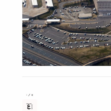
+ / -