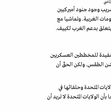
ل ليفين، وهو شخصية بارزة في معهد "كوينسي" Qunicy، إن تسريب وجود جنود أميركيين
ومات الغربية. وتماشيا مع
 يتعلق بدعم الغرب لكييف.
ن مفيدة للمخططين العسكريين
ن الطقس. ولكن الحقّ أن
ايات المتحدة وحلفائها في
أن الولايات المتحدة لا تريد أن