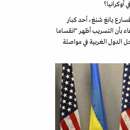
أوكرانيا؟
سارع يانغ شنغ، أحد كبار
عاء بأن التسريب أظهر "انقساما
ل الدول الغربية في مواصلة