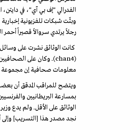
الفدرالي "إف بي آي"، في دايتن، 
وبثّت شبكات تلفزيونية إخبارية
رجلاً يرتدي سروالاً قصيراً أحم
(chan4). وكان على الصحا
معلومات صحافية إن مجموعة من 
ويتضح للمراقب المدقق أن بعضا من
بمسارعة البريطانيين والفرنسيي
الوثائق على الأقل. ولم يدع وز
نجد مصدر هذا [التسريب] وإلى 