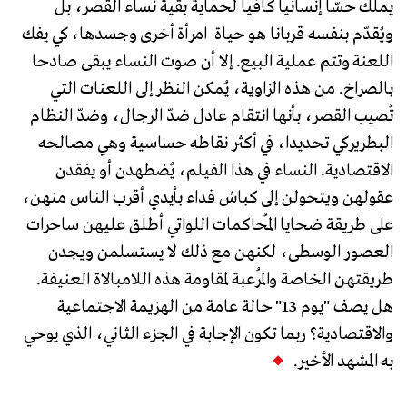
يملك حسّا إنسانيا كافيا لحماية بقية نساء القصر، بل
ويُقدّم بنفسه قربانا هو حياة امرأة أخرى وجسدها، كي يفك
اللعنة وتتم عملية البيع. إلا أن صوت النساء يبقى صادحا
بالصراخ. من هذه الزاوية، يُمكن النظر إلى اللعنات التي
تُصيب القصر، بأنها انتقام عادل ضدّ الرجال، وضدّ النظام
البطريركي تحديدا، في أكثر نقاطه حساسية وهي مصالحه
الاقتصادية. النساء في هذا الفيلم، يُضطهدن أو يفقدن
عقولهن ويتحولن إلى كباش فداء بأيدي أقرب الناس منهن،
على طريقة ضحايا المُحاكمات اللواتي أطلق عليهن ساحرات
العصور الوسطى، لكنهن مع ذلك لا يستسلمن ويجدن
طريقتهن الخاصة والمُرعبة لمقاومة هذه اللامبالاة العنيفة.
هل يصف "يوم 13" حالة عامة من الهزيمة الاجتماعية
والاقتصادية؟ ربما تكون الإجابة في الجزء الثاني، الذي يوحي
به المشهد الأخير.