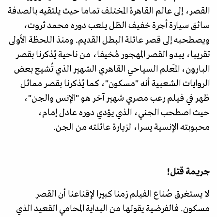
القصر، إلى عالم القاهرة المختلف تماما حيث يلتقيه بالصدفة
سائق سيارة أجرة خفيف الظل يلعب دوره محمد ثروت،
ويصطحبه إلى قصر عائلة البطل القديم. ومنذ اللحظة الأولى
تقريبا، يبدو القصر المهجور مُخيفا، من ناحية يُذكرنا بقصر
البارون، المَعلم السياحي القاهري الشهير الذي تُشيع بعض
الروايات الشعبية أنه "مسكون"، كما يُذكرنا بقصر مماثل
ظهر في فيلم رعب مصري شهير آخر هو "الإنس والجن"،
حيث اصطحب الجني، الذي يؤدي دوره عادل إمام،
محبوبته الإنسية يسرا، لزيارة عائلته من الجن.
جريمة قتل!
لا يستغرق صُناع الفيلم زمنا كبيرا لإقناعنا أن القصر
مسكون. فالفرضية يقولها من البداية المحامي القعيد الذي