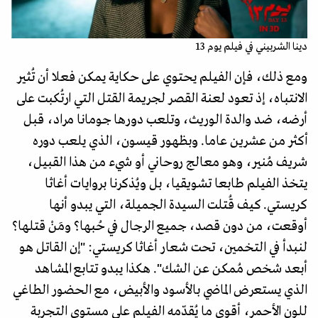
دينا الشربيني في فيلم يوم 13
ومع ذلك، فإن الفيلم يحتوي على حكاية يمكن فعلا أن تُثير
الانتباه، إذ تعود لعنة القصر لجريمة القتل التي ارتُكبت على
أرضه، ضد والدة الوريث، وتلعب دورها جومانا مراد، قبل
أكثر من عشرين عاما. وبظهور قيسون، الذي يلعب دوره
شريف مُنير، وهو معالج روحاني أو شيء من هذا القبيل،
يتخذ الفيلم طابعا تشويقيا، بل ويُذكرنا بروايات أغاثا
كريستي. كيف قُتلت السيدة الجميلة، التي يبدو أنها
أوقعت، من دون قصد، جميع الرجال في حُبها؟ ومَنْ قتلها؟
لنبدأ في التخمين، تحت شعار أغاثا كريستي: "إن القاتل هو
أبعد شخص مُمكن عن الشك". هكذا يبدو تتابع المشاهد
الذي يستعرض الماضي بالأسود والأبيض، مع الحضور الطاغي
للون الأحمر، أقوى ما يُقدّمه الفيلم على مستوى التجربة