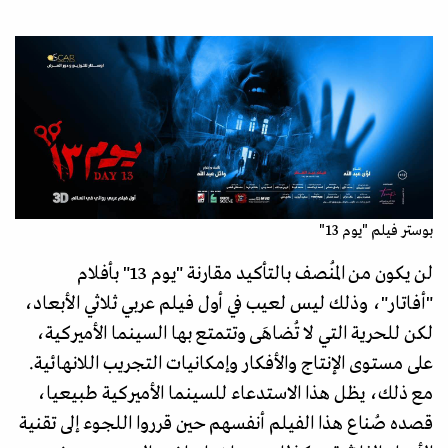
بوستر فيلم "يوم 13"
لن يكون من المُنصف بالتأكيد مقارنة "يوم 13" بأفلام
"أفاتار"، وذلك ليس لعيب في أول فيلم عربي ثلاثي الأبعاد،
لكن للحرية التي لا تُضاهَى وتتمتع بها السينما الأميركية،
على مستوى الإنتاج والأفكار وإمكانيات التجريب اللانهائية.
مع ذلك، يظل هذا الاستدعاء للسينما الأميركية طبيعيا،
قصده صُناع هذا الفيلم أنفسهم حين قرروا اللجوء إلى تقنية