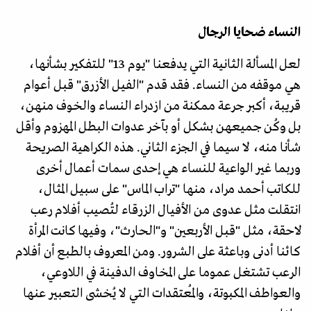
النساء ضحايا الرجال
لعل المسألة الثانية التي يدفعنا "يوم 13" للتفكير بشأنها،
هي موقفه من النساء. فقد قدم "الفيل الأزرق" قبل أعوام
قريبة، أكبر جرعة ممكنة من ازدراء النساء والخوف منهن،
بل وكُن جميعهن بشكل أو بآخر عدوات البطل المهزوم وأقل
شأنا منه، لا سيما في الجزء الثاني. هذه الكراهية الصريحة
وربما غير الواعية للنساء هي إحدى سمات أعمال أخرى
للكاتب أحمد مراد، منها "تراب الماس" على سبيل المثال،
انتقلت مثل عدوى من الأفيال الزرقاء لتُصيب أفلام رعب
لاحقة، مثل "قبل الأربعين" و"الحارث"، وفيها كانت المرأة
كائنا أدنى وباعثة على الشرور. ومن المعروف بالطبع أن أفلام
الرعب تشتغل عموما على المخاوف الدفينة في اللاوعي،
والعواطف المكبوتة، والمُعتقدات التي لا يُخشى التعبير عنها