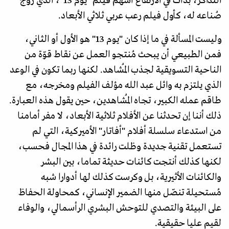
التذاكر، بدأت في الارتفاع أسهم فيلم "يوم 13"، الذي روّج
صُناعه له، كأول فيلم رعب عربي ثلاثي الأبعاد.
وليست المسألة في ما إذا كان "يوم 13" هو الأول أو الثاني،
فمن الطبيعي أن يبحث مُنتجو العمل عن نقاط قوّة من
الناحية التسويقية لجذب المُشاهد. لكنها ربما تكون في الوعد
الذي يلتزم به وائل عبد الله مؤلف الفيلم ومخرجه، مع
طاقم عمله الكبير، تجاه المُشاهدين، حين يقول هذه العبارة.
ذلك أننا إن تحدثنا عن الأفلام ثلاثية الأبعاد، لا مفر أمامنا
من استدعاء سلسلة أفلام "أفاتار" الأميركية، التي لم
تستعمل تقنية جديدة وظلت رائدة في هذا المجال فحسب،
لكنها كذلك أنتجت كائنات حديثة تماما، بين البشر
والكائنات الأثيرية، بل وكرست كذلك لها أدوارا شبه
مُستحيلة تنصّل منها الضمير الإنساني، كمحاولة الحفاظ
على البيئة والتصدي للتوحش البشري الرأسمالي، والوفاء
لقيم عليا حقيقية.