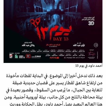
أحمد داود في يوم 13
بعد ذلك ندخل أخيرا إلى الموضوع. في البداية لقطات مأخوذة
من ارتفاع شاهق لقطار يسير على قضبان حديدية ضيقة
للغاية بين الجبال، ما يُرعب من السقوط، وقصور بعيدة في
بيئة محاطة بالثلج من كل جانب، بيئة أوروبية أجنبية. ومن
هذا العالم البعيد يصل أحمد داود، بطل الحكاية ووريث