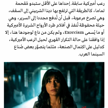
رعب أميركية سابقة. إحداها على الأقل ستبدو مُقحمة
تماما، كالطريقة التي ترتفع بها دينا الشربيني إلى السقف،
وهي تصرخ مرعوبة، قبل أن تُدفع مجددا إلى السرير، وهي
حيلة محفوظة تُنفذ في أفلام طرد الأرواح الشريرة الأميركية
أو ما يُسمى Exorcism، ولم يكن من داع لوجودها هنا، إلا
إذا وافقنا على حالة التكرار القهري لحيل الرعب الأميركية،
كدليل على اكتمال الصنعة، مثلما يتصوَّر بعض صُناع
السينما العرب.