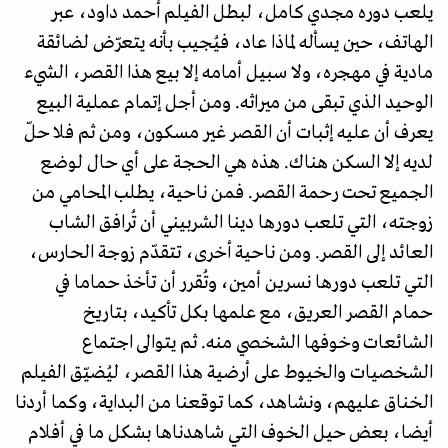
يلعب دوره مجدي كامل، لبطل الفيلم أحمد داود، عبر
الهاتف، حين يسأله لماذا عاد، فيُجيب بأنه يتعرّض لضائقة
مادية في مهجره، ولا سبيل أمامه إلا بيع هذا القصر، الشيء
الوحيد الذي تبقى من ميراثه. ومن أجل إتمام عملية البيع
يعرف أن عليه إثبات أن القصر غير مسكون، ومن ثم فلا حلّ
لديه إلا السكن هناك. هذه هي الحجة على أي حال لوضع
الجميع تحت رحمة القصر. فمن ناحية، يطلب المحامي من
زوجته، التي تلعب دورها دينا الشربيني أن تُرافق الشاب
العائد إلى القصر. ومن ناحية أخرى، تتقدّم زوجة الحارس،
التي تلعب دورها نسرين أمين، وتُقرر أن تأخذ حماما في
حمام القصر العريق، مع علمها بكل تأكيد، بتاريخ
الشائعات وخوفها الشخصي منه. ثم يتوالى اجتماع
الشخصيات والخيوط على أرضية هذا القصر، ليُضيّق الفيلم
الخناق عليهم، ونشاهد، كما توقعنا من البداية، وكما أردنا
أيضا، بعض حيل الخوف التي شاهدناها بشكل ما في أفلام