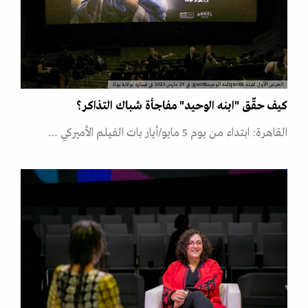
العرض الأول لفيلة &quot;ابنه الوحيد&quot; في 29 مارس 2023 في فينيارد بولاية يوتا.
كيف حقّق "ابنه الوحيد" مفاجأة شباك التذاكر؟
القاهرة: ابتداء من يوم 5 مايو/أيار بات الفيلم الأميركي …