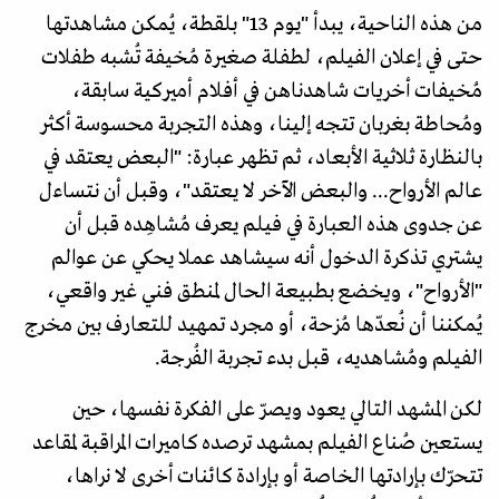
من هذه الناحية، يبدأ "يوم 13" بلقطة، يُمكن مشاهدتها
حتى في إعلان الفيلم، لطفلة صغيرة مُخيفة تُشبه طفلات
مُخيفات أخريات شاهدناهن في أفلام أميركية سابقة،
ومُحاطة بغربان تتجه إلينا، وهذه التجربة محسوسة أكثر
بالنظارة ثلاثية الأبعاد، ثم تظهر عبارة: "البعض يعتقد في
عالم الأرواح... والبعض الآخر لا يعتقد"، وقبل أن نتساءل
عن جدوى هذه العبارة في فيلم يعرف مُشاهِده قبل أن
يشتري تذكرة الدخول أنه سيشاهد عملا يحكي عن عوالم
"الأرواح"، ويخضع بطبيعة الحال لمنطق فني غير واقعي،
يُمكننا أن نُعدّها مُزحة، أو مجرد تمهيد للتعارف بين مخرج
الفيلم ومُشاهديه، قبل بدء تجربة الفُرجة.
لكن المشهد التالي يعود ويصرّ على الفكرة نفسها، حين
يستعين صُناع الفيلم بمشهد ترصده كاميرات المراقبة لمقاعد
تتحرّك بإرادتها الخاصة أو بإرادة كائنات أخرى لا نراها،