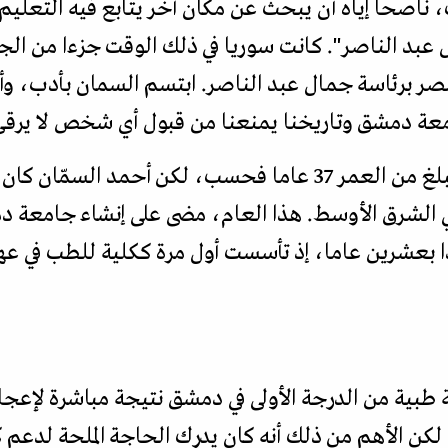
ناصحا إياه أن يبحث عن مكان آخر يتابع فيه التعليم
 عبد الناصر". كانت سوريا في ذلك الوقت جزءا من الجم
صر برئاسة جمال عبد الناصر. ابتسم السمان بأدب، و
عة دمشق وتاريخنا يمنعنا من قبول أي شخص لا يرقى إ
في ذلك الوقت، كانت الجامعة تبلغ من العمر 37 عاما فحسب، لكن
دا بعشرين عاما، إذ تأسست أول مرة ككلية للطب في عه
طبية من الدرجة الأولى في دمشق نتيجة مباشرة لإعجابه
ن الأهم من ذلك أنه كان يدرك الحاجة الملحة لدعم كل