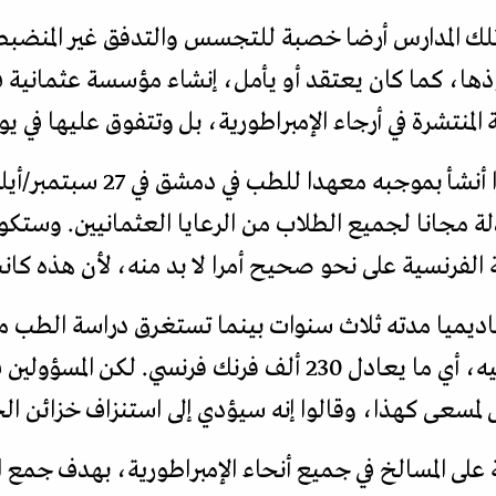
تلك المدارس أرضا خصبة للتجسس والتدفق غير المنضبط ل
ها، كما كان يعتقد أو يأمل، إنشاء مؤسسة عثمانية 
المنتشرة في أرجاء الإمبراطورية، بل وتتفوق عليها في يو
لة مجانا لجميع الطلاب من الرعايا العثمانيين. وستك
ة الفرنسية على نحو صحيح أمرا لا بد منه، لأن هذه كا
كاديميا مدته ثلاث سنوات بينما تستغرق دراسة الطب 
وحُددت موازنة المعهد بـ1000 جنيه، أي ما يعادل 230 ألف فرنك ف
ل لمسعى كهذا، وقالوا إنه سيؤدي إلى استنزاف خزائن الح
 المسالخ في جميع أنحاء الإمبراطورية، بهدف جمع ا