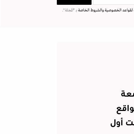
لقواعد الخصوصية
والشروط الخاصة
بـ “المجلة".
معة
لواقع
ت أول