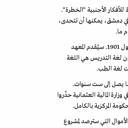
لأفكار الأجنبية "الخطرة".
في دمشق، يمكنها أن تتحدى،
م ما.
أصدر السلطان عبد الحميد قرارا أنشأ بموجبه معهدا للطب في دمشق في 27 سبتمبر/أيلول 1901. سيُقدم المعهد
ون لغة التدريس هي اللغة
نت لغة الطب.
ما يصل إلى ست سنوات.
رنسي. لكن المسؤولين في وزارة المالية العثمانية حذّروا
كومة المركزية بالكامل.
لأموال التي سترصد لمشروع