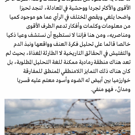
الأقوى والأكثر تجردا ووحشية في المعادلة، لنجد تحيزا
واضحا يلغي ويقصي المختلف في الرأي عما هو موجود كميا
من معلومات وكلمات وأفكار تدعم الطرف الأقوى
ومناصريه، ومن هنا فإننا لا نستطيع أن نستشف وعيا ذكيا
خالصا قائما على تحليل فكرة العنف وواقعها ونبذ الدم
والتفتيش في الحقائق التاريخية لا الطارئة المغذاة، بحيث لم
تعد هناك منطقة رمادية ممكنة للغة التحليل المطلوبة، بل
كان هناك ذلك التمايز اللامنطقي الممنطق للمفارقة
خوارزميا بين أبيض له الضوء وأسود معتم عليه قسريا
ومدانٌ، فهو منفي.