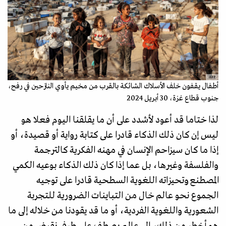
AFP
أطفال يقفون خلف الأسلاك الشائكة بالقرب من مخيم يأوي النازحين في رفح،
جنوب قطاع غزة، 30 أبريل 2024
لذا ختاما قد أعود لأشدد على أن ما يقلقنا اليوم فعلا هو
ليس إن كان ذلك الذكاء قادرا على كتابة رواية أو قصيدة، أو
إذا ما كان سيزاحم الإنسان في مهنه الفكرية كالترجمة
والفلسفة وغيرها، بل عما إذا كان ذلك الذكاء بوعيه الكمي
المصطنع وتحيزاته اللغوية السطحية قادرا على توجيه
الجموع نحو عالم خال من التباينات الضرورية للتجربة
الشعورية واللغوية الفردية، أو ما قد يقودنا من خلاله إلى ما
هو أخطر من ذلك، الى عالم يصطف على طرفي نقيض من