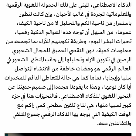
الذكاء الاصطناعي، المبني على تلك الحمولة اللغوية الرقمية
والمعلوماتية المجردة في غالب الأحيان، وإن كانت تتطور
باستمرار من ناحية الكم والتحليل لا من ناحية الكيف،
عموما، من السهل أن توجه هذه العوالم الذكية رقميا،
تحيزات البشر اليوم، وطريقة تكوينهم للآراء بما تجمعه من
معلومات كمية، دون التقصي العميق للمجال الشعوري
الرصين في تكوين الآراء وتحليلها إلى جانب المنطق. الشعور في
العالم الرقمي هو ومضات خاطفة من الانتشاء المتواصل
سلبا وإيجابا، تماما كما هي حالة المتعاطي الدائم للمخدرات
أيا كان نوعها، وهذا ما يقودنا مجددا إلى صميم حديثنا عن
التحيز اللغوي للذكاء الاصطناعي. فالتحيزات هنا في جزء
كبير نسبيا منها، هي نتاج تلقين سطحي كمي راكم مع
الوقت الكيفية التي يوجه بها الذكاء الرقمي جموع المتلقي
والمتفاعلين معه.