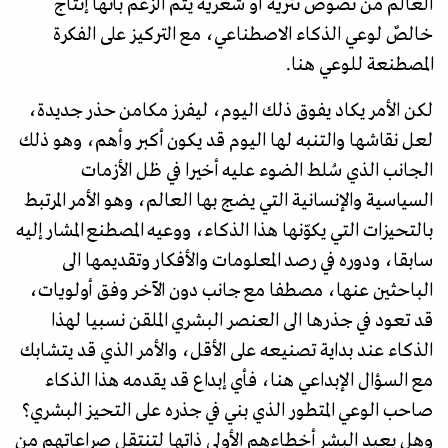
العالم من نصوص نثرية أو شعرية يتم الزعم بأنها إنتاج
خالصٌ لوعي الذكاء الاصطناعي، مع التركيز على الفكرة
المصطنعة للوعي هنا.
لكن الأمر يكاد يفوق ذلك اليوم، ليفرز مكامن حذر جديدة،
لعل نقاشها والتنبه لها اليوم قد يكون أكبر وأهم، وهو ذلك
الجانب الذي سُلط الضوء عليه أخيرا في ظل الأزمات
السياسية والإنسانية التي يضج بها العالم، وهو الأمر المرتبط
بالتحيزات التي يكوّنها هذا الذكاء، ووعيه المصطنع المشار إليه
سابقا، ودوره في رصد المعلومات والأفكار وتقديمها الى
الباحثين عنها، مصطفا مع جانب دون الآخر وفق أولويات،
قد تعود في جذرها الى العنصر البشري الملقن نسبيا لهذا
الذكاء عند بداية تصنيعه على الأقل، والأمر الذي قد يتشابك
مع السؤال الإبداعي هنا، فأي إبداع قد يقدمه هذا الذكاء
صاحب الوعي المتطور الذي بني في جذره على التحيز البشري؟
وهل يعيد البشر أخطاءهم الأولى ذاتها لتنتقل صراعاتهم من