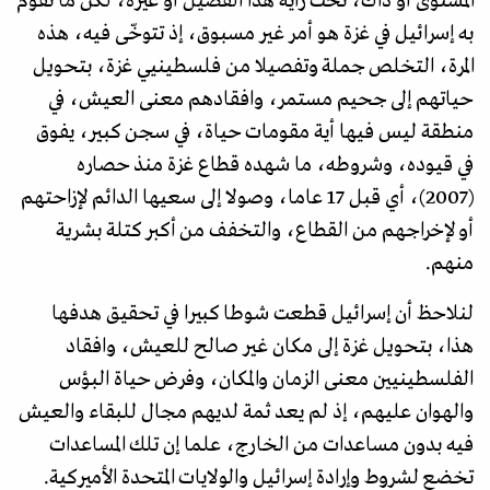
المستوى أو ذاك، تحت راية هذا الفصيل أو غيره، لكن ما تقوم
به إسرائيل في غزة هو أمر غير مسبوق، إذ تتوخّى فيه، هذه
المرة، التخلص جملة وتفصيلا من فلسطينيي غزة، بتحويل
حياتهم إلى جحيم مستمر، وافقادهم معنى العيش، في
منطقة ليس فيها أية مقومات حياة، في سجن كبير، يفوق
في قيوده، وشروطه، ما شهده قطاع غزة منذ حصاره
(2007)، أي قبل 17 عاما، وصولا إلى سعيها الدائم لإزاحتهم
أو لإخراجهم من القطاع، والتخفف من أكبر كتلة بشرية
منهم.
لنلاحظ أن إسرائيل قطعت شوطا كبيرا في تحقيق هدفها
هذا، بتحويل غزة إلى مكان غير صالح للعيش، وافقاد
الفلسطينيين معنى الزمان والمكان، وفرض حياة البؤس
والهوان عليهم، إذ لم يعد ثمة لديهم مجال للبقاء والعيش
فيه بدون مساعدات من الخارج، علما إن تلك المساعدات
تخضع لشروط وإرادة إسرائيل والولايات المتحدة الأميركية.