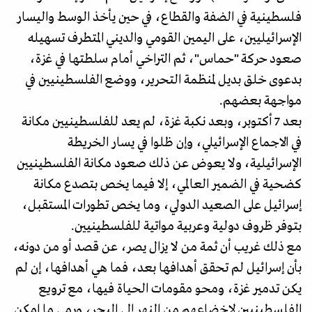
فلسطينية في الضفة والقطاع، في حين يأخذ الوسط واليسار
الإسرائيليين، على اليمين القومي والديني المتطرف تسهيله
صعود حركة "حماس"، ثم التراخي أمام سلطتها في غزة،
بدعوى خلق بديل لمنظمة التحرير، ووضع الفلسطينيين في
مواجهة بعضهم.
بعد 7 أكتوبر، وبعد نكبة غزة، لم يعد للفلسطينيين مكانة
في الاجماع الإسرائيلي، وإن ظلوا في يسار الخريطة
الإسرائيلية، ولا يعوض عن ذلك صعود مكانة الفلسطينيين
كضحية في الضمير العالمي، إلا فيما يخص بتصدع مكانة
إسرائيل على الصعيد الدولي، وما يخص تطورات المستقبل،
بتوفر ظروف دولية وعربية مواتية للفلسطينيين.
مع ذلك غريب أن ثمة من لا يزال يصر، عن قصد أو من دونه،
بأن إسرائيل لم تحقق أهدافها بعد، فما هي أهدافها، إن لم
يكن تدمير غزة، ومحو مقومات الحياة فيها، مع ترويع
الفلسطينيين لإخضاعهم من النهر إلى البحر، ورمي ما امكن