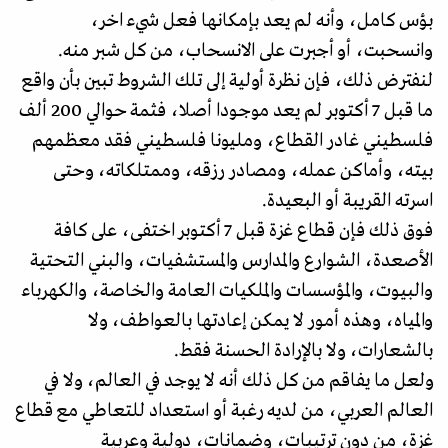
بؤس كامل، وأنه لم يعد بإمكانها فعل شيء اخر،
وانسحبت، أو أجبرت على الانسحاب، من كل شبر منه.
لنفترض ذلك، فإن نظرة أولية إلى تلك الشروط تبين بأن واقع
ما قبل 7 أكتوبر لم يعد موجودا أصلا، فثمة حوالي 200 ألف
فلسطيني غادر القطاع، ومليونا فلسطيني فقد معظمهم
بيته، وأماكن عمله، ومصادر رزقه، وممتلكاته، وحتى
اسرته القريبة أو البعيدة.
فوق ذلك فإن قطاع غزة قبل 7 أكتوبر اختفى، على كافة
الأصعدة، الشوارع والمدارس والمستشفيات، والبني التحتية
والبيوت، والمؤسسات والملكيات العامة والخاصة، والكهرباء
والمياه، وهذه أمور لا يمكن إعادتها بالعواطف، ولا
بالشعارات، ولا بالإرادة الحسنة فقط.
ولعل ما يفاقم من كل ذلك أنه لا يوجد في العالم، ولا في
العالم العربي، من لديه رغبة أو استعداد للتعاطي مع قطاع
غزة، من دون ترتيبات، وضمانات، دولية وعربية