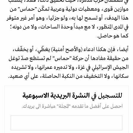
في معمعان حرب مدمرة، حيث تحقيق ذلك، فعلا، يتطلب
موازين قوى، ومعطيات دولية وعربية تمكّن "حماس" من
هذا الهدف، أو تسمح لها به، ولو جزئيا، وهو أمر غير متوفر
في المدى المنظور، لا مع مبدأ وحدة الساحات، ولا من دونه؛
كما هو حاصل.
أيضا، فإن هكذا ادعاء (والأصح أمنية) يغطّي، أو يخفّف،
من حقيقة مفادها أن حركة "حماس" لم تستطع صدّ توغل
الجيش الإسرائيلي في غزة، ولا تدميره عمرانها، ولا تشريده
سكانها، ولا التخفيف من النكبة الحاصلة، على أي صعيد.
للتسجيل في
النشرة البريدية
الاسبوعية
احصل على أفضل ما تقدمه "المجلة" مباشرة الى بريدك.