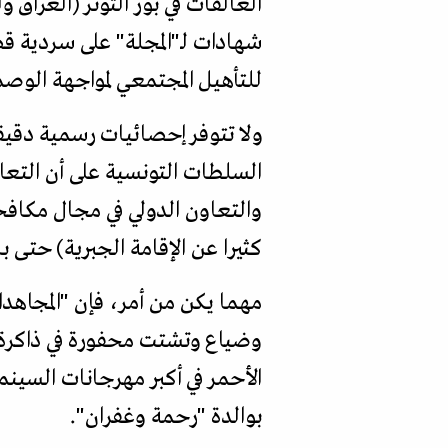
العالقات في بؤر التوتر (العراق 
شهادات لـ"المجلة" على سردية قض
للتأهيل المجتمعي لمواجهة الوصم
ولا تتوفر إحصائيات رسمية دقيقة
السلطات التونسية على أن التعاط
والتعاون الدولي في مجال مكافحة
كثيرا عن الإقامة الجبرية) حتى 
مهما يكن من أمر، فإن "المجا
وضياع وتشتت محفورة في ذاكرة م
الأحمر في أكبر مهرجانات السينما 
بوالدة "رحمة وغفران".