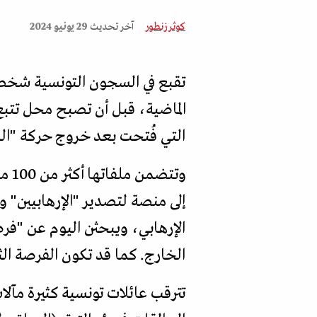
كوثر زنطور
آخر تحديث
29 يونيو 2024
تقبع في السجون التونسية شخصي
الماضية، قبل أن تصبح محل تتبع 
التي فُتحت بعد خروج حركة "ا
وتت
إلى منصة لتصدير "الإرهابيين" و
الإرهابي، ويبحثن اليوم عن "فرصة
الخارج. كما قد تكون الفرصة الث
تترقب عائلات تونسية كثيرة مآل