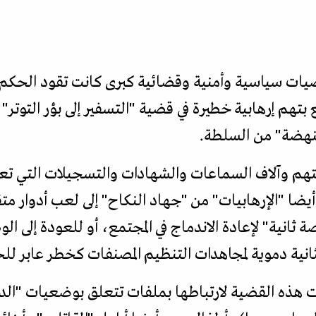
ات سياسية وأمنية وقضائية كبرى كانت تقود الحكم خ
بتهم إرهابية خطيرة في قضية "التسفير إلى بؤر التوتر
لنهضة" من السلطة.
ضمن ملفاتها أكثر من 100 متهم وآلاف السماعات والشهادات والتسجيلات
أيضا "الإرهابيات" من "جهاد النكاح" إلى لعب أدوار 
 ثانية" لإعادة الاندماج في المجتمع، أو للعودة إلى الو
انية دموية لمجاهدات التنظيم المصنفات كخطر عابر للح
ات هذه القضية لارتباطها بملفات تتعلق بوضعيات "الد