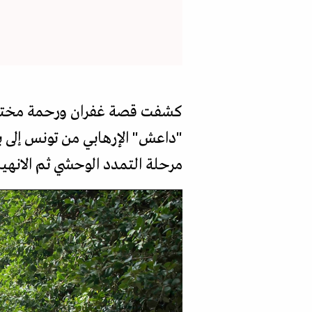
كشفت قصة غفران ورحمة مختلف فر
"داعش" الإرهابي من تونس إلى بلا
مرحلة التمدد الوحشي ثم الانهيا