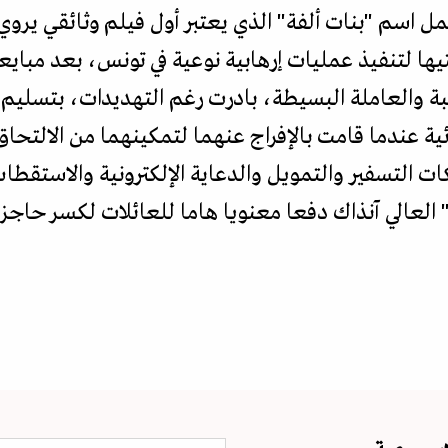
ل اسم "بنات ألفة" الذي يعتبر أول فيلم وثائقي يروي
ا لتنفيذ عمليات إرهابية نوعية في تونس، بعد مباي
جبة والعاملة البسيطة، بادرت رغم التهديدات، بتسليم ا
ئية عندما قامت بالإفراج عنهما لتمكينهما من الالتح
 التسفير والتمويل والدعاية الإلكترونية والاستقطاب 
 العالي آنذاك دفعا معنويا هاما للعائلات لكسر حاج