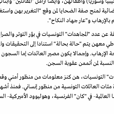
وليبيا وسوريا) وأطفالهن، وأيضا أرامل "المقاتلين" وأ
ائية تمنح صفة الضحايا لمن وقع "التغرير بهن واستغل
 بالإرهاب و"عار جهاد النكاح".
 عن عدد "المجاهدات" التونسيات في بؤر التوتر والصراع
ي معهن يتم "حالة بحالة" استنادا إلى التحقيقات وال
 الإرهاب. وإجمالا يكون مصير العائدات إما السجون وإما
بالنسبة لمن أتممن عقوبة السجن.
هدات" التونسيات، هن كنز معلومات من منظور أمني و
ئات العائلات التونسية من منظور إنساني. فمنذ أشه
العالمية- في "كان" الفرنسية، وهوليوود الأميركية- السي