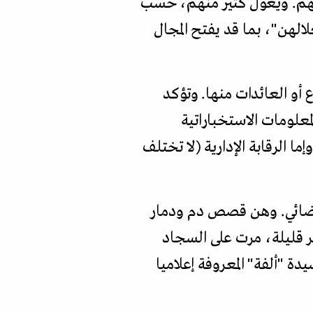
بنائهم. ويعول كثير منهم، حسب
الهن"، بما قد يفتح المجال
 أو العائدات منها. وتؤكد
معلومات الاستخباراتية
 الرقابة الإدارية (لا تختلف
قضائي. وهن قصص دم ودمار
ر قليلة، مرت على السجاد
دة "ألفة" المعروفة إعلاميا