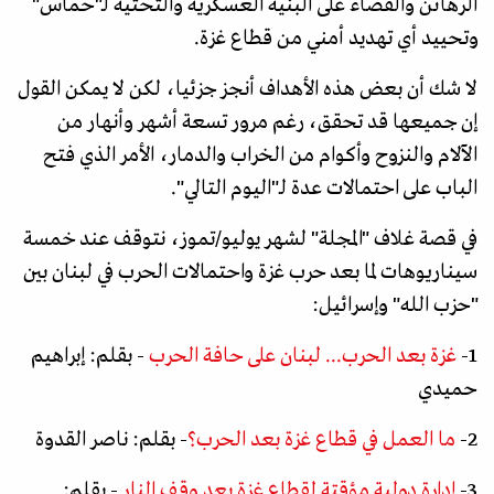
الرهائن والقضاء على البنية العسكرية والتحتية لـ"حماس"
وتحييد أي تهديد أمني من قطاع غزة.
لا شك أن بعض هذه الأهداف أنجز جزئيا، لكن لا يمكن القول
إن جميعها قد تحقق، رغم مرور تسعة أشهر وأنهار من
الآلام والنزوح وأكوام من الخراب والدمار، الأمر الذي فتح
الباب على احتمالات عدة لـ"اليوم التالي".
في قصة غلاف "المجلة" لشهر يوليو/تموز، نتوقف عند خمسة
سيناريوهات لما بعد حرب غزة واحتمالات الحرب في لبنان بين
"حزب الله" وإسرائيل:
1-
غزة بعد الحرب... لبنان على حافة الحرب
- بقلم: إبراهيم
حميدي
2-
ما العمل في قطاع غزة بعد الحرب؟
- بقلم: ناصر القدوة
3-
إدارة دولية مؤقتة لقطاع غزة بعد وقف النار
- بقلم: