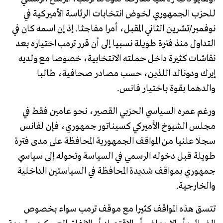
للحزب الجمهوري لخوض انتخابات الرئاسة الأميركية في
نوفمبر/تشرين الثاني المقبل، أمرا مفاجئا. إذ إن اسمه كان في
التداول منذ فترة طويلة نسبيا إلى أن قرر ترمب اختياره بعد
نقاشات كثيرة داخل حملته الانتخابية، خصوصا مع ولديه
إيرك ودونالد اللذين، حسب مصادر صحافية، طالبا
والدهما بقوة باختيار فانس.
ورغم عمره السياسي الحزبي القصير، نحو عامين فقط في
مجلس الشيوخ الأميركي كسيناتور جمهوري، فإن لفانس
سجلا علنيا من المواقف الجمهورية المحافظة على مدى فترة
طويلة قبل دخوله الرسمي في السياسة وتحوله إلى سياسي
جمهوري بمواقف شديدة المحافظة في السياستين الداخلية
والخارجية.
تتسق هذه المواقف كثيرا مع موقف ترمب سواء بخصوص