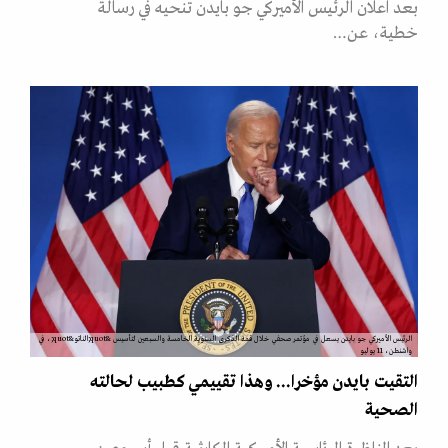
بعد اعلان الرئيس الأميركي جو بايدن تنحيه في رسالة
خطية، عن…
الرئيس الأميركي جو بايدن يسعل في مؤتمر صحفي خلال قمة الذكرى السنوية الخامسة والسبعين لتأسيس &quot;الناتو&quot;، في
واشنطن، 11 يوليو
التقيت بايدن مؤخرا... وهذا تقييمي كطبيب لحالته
الصحية