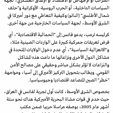
الضرائب أو الإجهاض أو الاقتصاد أو الإنفاق العسكري، لجهة
السياسات الداخلية، أو الحرب الروسية- الأوكرانية و"حلف
شمال الأطلسي" (الناتو) وكيفية التعاطي مع دور أميركا في
الشرق الأوسط، لجهة السياسات الخارجية من جهة أخرى.
كرئيسه ترمب، يدعو فانس إلى "الحمائية الاقتصادية"، أي
فرض تعريفات جمركية كبيرة على الواردات الصينية مثلا،
و"الانعزالية السياسية"، أي عدم دخول الولايات المتحدة في
مشاكل الدول الأخرى ونزاعاتها ما دامت هذه المشاكل
والنزاعات لا تؤثر بشكل مباشر وحقيقي على مصالح الأمن
القومي. ويطالب بتحويل التركيز الأميركي إلى آسيا، ومواجهة
"خطر" الصين المتصاعد اقتصاديا وجيوسياسيا.
بخصوص الشرق الأوسط، كانت أول تجربة لفانس في العراق،
حيث خدم في قوات مشاة البحرية الأميركية هناك نحو ستة
أشهر عام 2005، بوصفه مراسلا حربيا ضمن مكتب