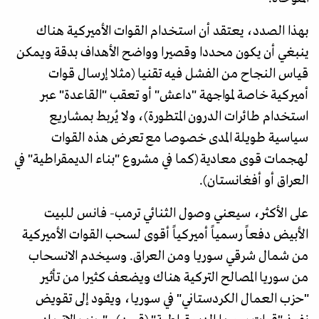
بهذا الصدد، يعتقد أن استخدام القوات الأميركية هناك
ينبغي أن يكون محددا وقصيرا وواضح الأهداف بدقة ويمكن
قياس النجاح من الفشل فيه تقنيا (مثلا إرسال قوات
أميركية خاصة لمواجهة "داعش" أو تعقب "القاعدة" عبر
استخدام طائرات الدرون المتطورة)، ولا يُربط بمشاريع
سياسية طويلة المدى خصوصا مع تعرض هذه القوات
لهجمات قوى معادية (كما في مشروع "بناء الديمقراطية" في
العراق أو أفغانستان).
على الأكثر، سيعني وصول الثنائي ترمب- فانس للبيت
الأبيض دفعاً رسمياً أميركياً أقوى لسحب القوات الأميركية
من شمال شرقي سوريا ومن العراق. وسيخدم الانسحاب
من سوريا المصالح التركية هناك ويضعف كثيرا من تأثير
"حزب العمال الكردستاني" في سوريا، ويقود إلى تقويض