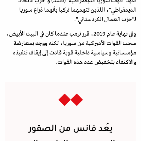
نفوذ "قوات سوريا الديمقراطية" (قسد) و"حزب الاتحاد
الديمقراطي"، اللذين تتهمهما تركيا بأنهما ذراع سوريا
لـ"حزب العمال الكردستاني".
وفي نهاية عام 2019، قرر ترمب عندما كان في البيت الأبيض،
سحب القوات الأميركية من سوريا، لكنه ووجه بمعارضة
مؤسساتية وسياسية داخلية قوية قادت إلى إيقاف تنفيذه
والاكتفاء بتخفيض عدد هذه القوات.
يُعد فانس من الصقور