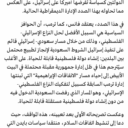
الدولتين كسياسة تفرضها أميركا على إسرائيل، على العكس
مما تحاوله بهذا الصدد الإدارة الديمقراطية الحالية.
في هذا الصدد، يعتقد فانس، كما ترمب، أن الحوافز
السياسية هي السبيل الأفضل لحل النزاع الإسرائيلي-
الفلسطيني، وذلك من خلال مسار سعودي- إسرائيلي قائم
على تنفيذ إسرائيل الشروط السعودية لإنجاز تطبيع محتمل
بين البلدين: إنشاء دولة فلسطينية قابلة للحياة. على الأغلب
سيُترجم هذا في ظل إدارة جمهورية مقبلة محتملة في البيت
الأبيض إلى إحياء مسار "الاتفاقات الإبراهيمية" التي تبنتها
إدارة ترمب السابقة كسبيل لتفكيك النزاع الفلسطيني-
الإسرائيلي، وهو المسار الذي رفضت السعودية الدخول فيه
من دون إنشاء دولة فلسطينية مستقلة قابلة للحياة.
وعكست تصريحاته الأولى بعد تعيينه، هذه المواقف، حيث
دعا إلى تنشيط اتفاقات السلام، منتقدا سياسات بايدن التي