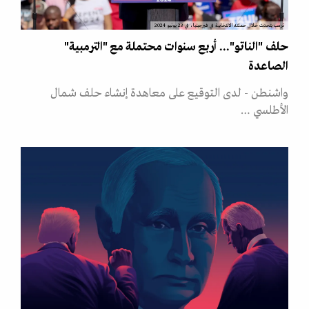
ترمب يتحدث خلال حملته الانتخابية في فيرجينيا، في 28 يونيو 2024
حلف "الناتو"... أربع سنوات محتملة مع "الترمبية"
الصاعدة
واشنطن - لدى التوقيع على معاهدة إنشاء حلف شمال
الأطلسي …