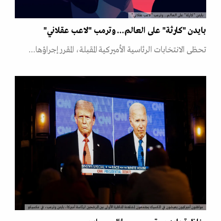
بايدن "كارثة" على العالم... وترمب "لاعب عقلاني"
بايدن "كارثة" على العالم... وترمب "لاعب عقلاني"
تحظى الانتخابات الرئاسية الأميركية المقبلة، المقرر إجراؤها…
مواطنون أميركيون يعيشون في المكسيك يجتمعون لمشاهدة المناظرة الأولى بين المرشحين لرئاسة أميركا، بايدن وترمب، في مكسيكو