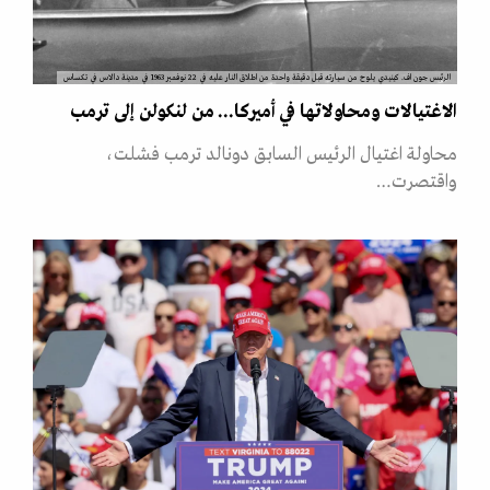
الرئيس جون اف. كينيدي يلوح من سيارته قبل دقيقة واحدة من اطلاق النار عليه في 22 نوفمبر 1963 في مدينة دالاس في تكساس
الاغتيالات ومحاولاتها في أميركا... من لنكولن إلى ترمب
محاولة اغتيال الرئيس السابق دونالد ترمب فشلت،
واقتصرت…