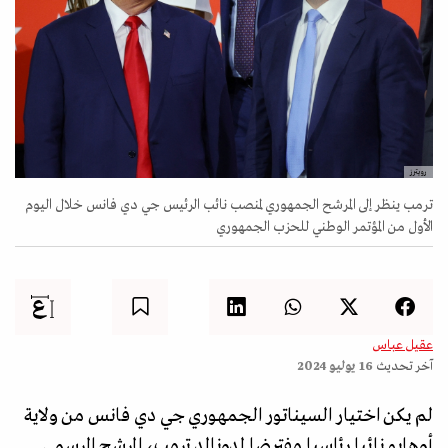
رويترز
ترمب ينظر إلى المرشح الجمهوري لمنصب نائب الرئيس جي دي فانس خلال اليوم
الأول من المؤتمر الوطني للحزب الجمهوري
عقيل عباس
آخر تحديث
16 يوليو 2024
لم يكن اختيار السيناتور الجمهوري جي دي فانس من ولاية
أوهايو نائبا رئاسيا مفترضا لدونالد ترمب، المرشح الرسمي