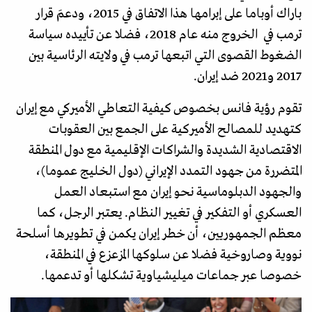
باراك أوباما على إبرامها هذا الاتفاق في 2015، ودعمَ قرار
ترمب في الخروج منه عام 2018، فضلا عن تأييده سياسة
الضغوط القصوى التي اتبعها ترمب في ولايته الرئاسية بين
2017 و2021 ضد إيران.
تقوم رؤية فانس بخصوص كيفية التعاطي الأميركي مع إيران
كتهديد للمصالح الأميركية على الجمع بين العقوبات
الاقتصادية الشديدة والشراكات الإقليمية مع دول المنطقة
المتضررة من جهود التمدد الإيراني (دول الخليج عموما)،
والجهود الدبلوماسية نحو إيران مع استبعاد العمل
العسكري أو التفكير في تغيير النظام. يعتبر الرجل، كما
معظم الجمهوريين، أن خطر إيران يكمن في تطويرها أسلحة
نووية وصاروخية فضلا عن سلوكها المزعزع في المنطقة،
خصوصا عبر جماعات ميليشياوية تشكلها أو تدعمها.