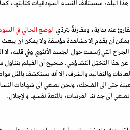
هذا البلد، ستستأنف النساء السودانيات كتابتها، كما 
ارئ عنه بداية، ومقارنةً بتردّي
الوضع الحالي في السود
يمكن أن يقدِم إلا مشاهدة مؤسفة ولا يمكن أن يبعث ع
 الجراح التي رُسمت حول الجسد الأنثوي وفي قلبه، لا
عن هذا التخيّل التشاؤمي. صحيح أن الفيلم يتناول ما
ادات والتقاليد والشرف، إلا أنه يستكشف بالمثل موا
عينة حتى إلى الضحك، ونحن نصغي إلى شهادات النساء 
ي إلى جداتنا القريبات، بالمتعة نفسها والإجلال.