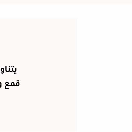
يتناو
قمع و