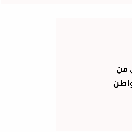
ن من
واطن