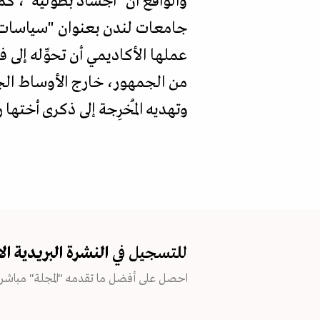
والواقع أن "أجساد بطولية"، ك
جامعات لندن بعنوان "سياسات ال
عملها الأكاديمي أن تحوِّله إلى
من الجمهور، خارج الأوساط الجام
وتهديه المُخرِجة إلى ذكرى أختها ر
للتسجيل في
النشرة البريدية
ال
احصل على أفضل ما تقدمه "المجلة" مباشرة