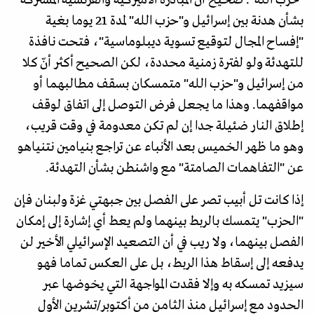
بشأن هدنة بين إسرائيل و"حزب الله" لمدة 21 يوما بغية
"إفساح المجال لتوقيع تسوية ديبلوماسية"، فتحت نافذة
للتهدئة ولو لفترة زمنية محددة، لكن الصحيح أكثر أنّ كلا
من إسرائيل و"حزب الله" متمسكان بسقف مطالبهما أو
مواقفهما. وهذا ما يجعل فرض التوصل إلى اتفاق لوقف
إطلاق النار ضئيلة جدا إن لم تكن معدومة في وقت قريب،
وهو ما ظهر الخميس بعد الأنباء عن تراجع بنيامين نتنياهو
عن "التفاهمات الصامتة" مع واشنطن بشأن التهدئة.
إذا كانت تل أبيب تصر على الفصل بين جبهتي غزة ولبنان فإن
"الحزب" يتمسك بالربط بينهما ولم يعط أي إشارة إلى إمكان
الفصل بينهما، ولا ريب في أن التصعيد الإسرائيلي الأخير لن
يدفعه إلى إسقاط هذا الربط، بل على العكس تماما فهو
سيزيد تمسكه به وإلا فقدت المواجهة التي يخوضها عبر
الحدود مع إسرائيل منذ الثامن من أكتوبر/تشرين الأول