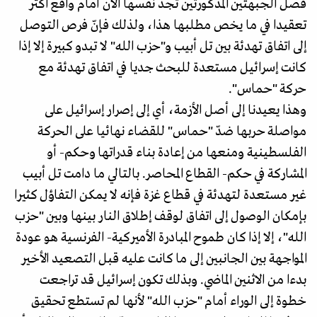
فصل الجبهتين المذكورتين تجد نفسها الآن أمام واقع أكثر
تعقيدا في ما يخص مطلبها هذا، ولذلك فإنّ فرص التوصل
إلى اتفاق تهدئة بين تل أبيب و"حزب الله" لا تبدو كبيرة إلا إذا
كانت إسرائيل مستعدة للبحث جديا في اتفاق تهدئة مع
حركة "حماس".
وهذا يعيدنا إلى أصل الأزمة، أي إلى إصرار إسرائيل على
مواصلة حربها ضدّ "حماس" للقضاء نهائيا على الحركة
الفلسطينية ومنعها من إعادة بناء قدراتها وحكم- أو
المشاركة في حكم- القطاع المحاصر. بالتالي ما دامت تل أبيب
غير مستعدة لتهدئة في قطاع غزة فإنه لا يمكن التفاؤل كثيرا
بإمكان الوصول إلى اتفاق لوقف إطلاق النار بينها وبين "حزب
الله"، إلا إذا كان طموح المبادرة الأميركية- الفرنسية هو عودة
المواجهة بين الجانبين إلى ما كانت عليه قبل التصعيد الأخير
بدءا من الاثنين الماضي. وبذلك تكون إسرائيل قد تراجعت
خطوة إلى الوراء أمام "حزب الله" لأنها لم تستطع تحقيق