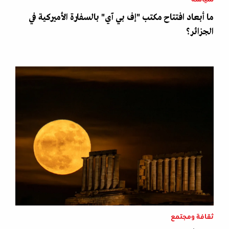
ما أبعاد افتتاح مكتب "إف بي آي" بالسفارة الأميركية في
الجزائر؟
ثقافة ومجتمع