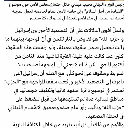
رئيس الوزراء اللبناني نجيب ميقاتي خلال اجتماع لمجلس الأمن حول موضوع
"القيادة من أجل السلام" وإلى جانبه الأمين العام لجامعة الدول العربية
أحمد أبو الغيط، في مقر الأمم المتحدة في نيويورك، 25 سبتمبر
ولعلّ أقوى الدلالات على أنّ التصعيد الأخير بين إسرائيل
و"حزب الله" هو تفاوض بالنار تكمن في أنّ المواجهة بينهما ما
زالت تحصل ضمن سقوف معينة، ولو ارتفعت هذه السقوف
كثيرا عما كانت عليه طيلة الفترة الماضية منذ الثامن من
أكتوبر الماضي. لكن ذلك لا يعني أن المواجهة أصبحت بلا
ضوابط وسقوف على نحو كلّي. مع العلم أن إسرائيل التي
بادرت إلى التصعيد الأخير ورفعت سقف المواجهة مع "الحزب"
تستمر في توسيع دائرة استهدافاتها وتكثيف هجماتها في
مناطق لبنانية عدة لم تستهدفها من قبل للضغط على
"حزب الله" وتأليب رأي عام ضده وتعميق الانقسام اللبناني
في لحظة التصعيد.
والأهم من ذلك أن تل أبيب تريد من خلال الكثافة النارية