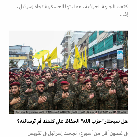
كثفت الجبهة العراقية، عملياتها العسكرية تجاه إسرائيل،
إذ…
عناصر &quot;حزب الله&quot; في جنازة علي الدبس، القائد في &quot;قوة الرضوان&quot; التابعة للحزب، في 16 فبراير 2024
هل سيختار "حزب الله" الحفاظ على كلمته أم ترسانته؟
في غضون أقل من أسبوع، نجحت إسرائيل في تقويض