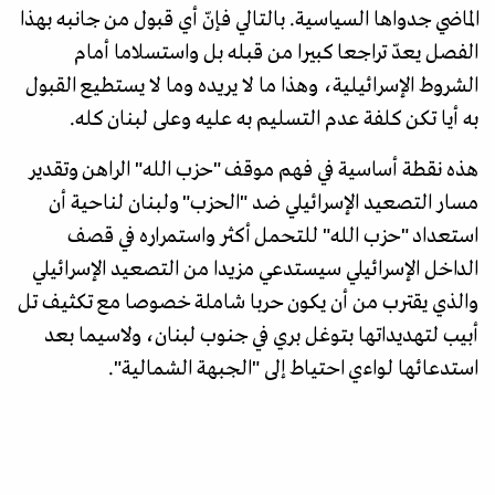
الماضي جدواها السياسية. بالتالي فإنّ أي قبول من جانبه بهذا
الفصل يعدّ تراجعا كبيرا من قبله بل واستسلاما أمام
الشروط الإسرائيلية، وهذا ما لا يريده وما لا يستطيع القبول
به أيا تكن كلفة عدم التسليم به عليه وعلى لبنان كله.
هذه نقطة أساسية في فهم موقف "حزب الله" الراهن وتقدير
مسار التصعيد الإسرائيلي ضد "الحزب" ولبنان لناحية أن
استعداد "حزب الله" للتحمل أكثر واستمراره في قصف
الداخل الإسرائيلي سيستدعي مزيدا من التصعيد الإسرائيلي
والذي يقترب من أن يكون حربا شاملة خصوصا مع تكثيف تل
أبيب لتهديداتها بتوغل بري في جنوب لبنان، ولاسيما بعد
استدعائها لواءي احتياط إلى "الجبهة الشمالية".