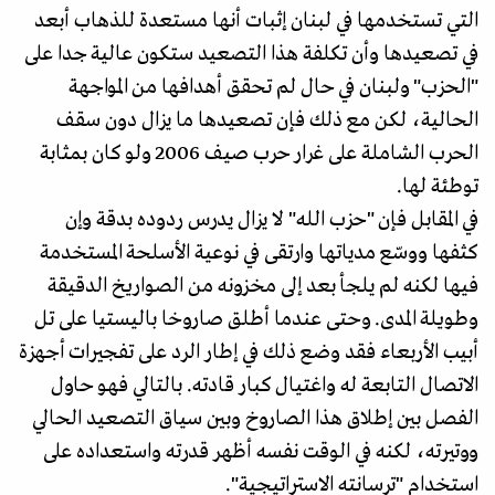
التي تستخدمها في لبنان إثبات أنها مستعدة للذهاب أبعد
في تصعيدها وأن تكلفة هذا التصعيد ستكون عالية جدا على
"الحزب" ولبنان في حال لم تحقق أهدافها من المواجهة
الحالية، لكن مع ذلك فإن تصعيدها ما يزال دون سقف
الحرب الشاملة على غرار حرب صيف 2006 ولو كان بمثابة
توطئة لها.
في المقابل فإن "حزب الله" لا يزال يدرس ردوده بدقة وإن
كثفها ووسّع مدياتها وارتقى في نوعية الأسلحة المستخدمة
فيها لكنه لم يلجأ بعد إلى مخزونه من الصواريخ الدقيقة
وطويلة المدى. وحتى عندما أطلق صاروخا باليستيا على تل
أبيب الأربعاء فقد وضع ذلك في إطار الرد على تفجيرات أجهزة
الاتصال التابعة له واغتيال كبار قادته. بالتالي فهو حاول
الفصل بين إطلاق هذا الصاروخ وبين سياق التصعيد الحالي
ووتيرته، لكنه في الوقت نفسه أظهر قدرته واستعداده على
استخدام "ترسانته الاستراتيجية".