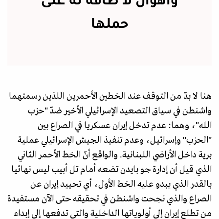
وأهوال لا طاقة له على
حملها
هنا لا بدّ من التوقف عند الخطين الأحمرين اللذين رسمتهما
واشنطن في سياق التصعيد الإسرائيلي الأخير ضدّ "حزب
الله"، وهما: عدم تدخل إيران عسكريا في الصراع بين
"الحزب" وإسرائيل، وعدم تنفيذ الجيش الإسرائيلي عملية
برية داخل الأراضي اللبنانية. والواقع أنّ الخط الأحمر الثاني
الذي قيل أن إدارة جو بايدن تضعه أمام تل أبيب ليس نهائيا
بالقدر الذي يبدو عليه الخط الأول، أي تحييد إيران عن
الصراع والذي نجحت واشنطن في تحقيقه حتى الآن مستفيدة
من تطلع إيران إلى أولوياتها الداخلية والتي تدفعها إلى إبداء