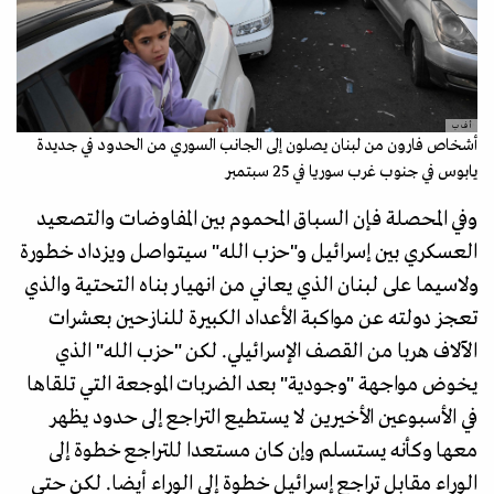
أ ف ب
أشخاص فارون من لبنان يصلون إلى الجانب السوري من الحدود في جديدة
يابوس في جنوب غرب سوريا في 25 سبتمبر
وفي المحصلة فإن السباق المحموم بين المفاوضات والتصعيد
العسكري بين إسرائيل و"حزب الله" سيتواصل ويزداد خطورة
ولاسيما على لبنان الذي يعاني من انهيار بناه التحتية والذي
تعجز دولته عن مواكبة الأعداد الكبيرة للنازحين بعشرات
الآلاف هربا من القصف الإسرائيلي. لكن "حزب الله" الذي
يخوض مواجهة "وجودية" بعد الضربات الموجعة التي تلقاها
في الأسبوعين الأخيرين لا يستطيع التراجع إلى حدود يظهر
معها وكأنه يستسلم وإن كان مستعدا للتراجع خطوة إلى
الوراء مقابل تراجع إسرائيل خطوة إلى الوراء أيضا. لكن حتى