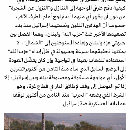
كيفية دفع طرفي المواجهة إلى التنازل و"النزول عن الشجرة"
من دون أن يظهر أي منهما أنه تراجع أمام الطرف الآخر،
خصوصا أنّ الهدفين اللذين وضعتهما إسرائيل منذ بدء
تصعيدها الأخير ضدّ "حزب الله" ولبنان، وهما الفصل بين
جبهتي غزة ولبنان وإعادة المستوطنين إلى "الشمال"، لا
يمكنها تحقيقهما بسرعة وبسهولة في ظلّ إبداء "حزب الله"
استعداده للذهاب بعيدا في المواجهة وإن كان يفضّل العودة
إلى الوضع السابق الذي ساد منذ الثامن من أكتوبر/تشرين
الأول، أي مواجهة مسقوفة ومضبوطة بينه وبين إسرائيل، إلا
إذا تم التوصل إلى وقف لإطلاق النار في قطاع غزة، وهو
الشرط الذي يضعه "الحزب" منذ الثامن من أكتوبر لوقف
عملياته العسكرية ضدّ إسرائيل.