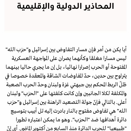
المحاذير الدولية والإقليمية
أيا يكن من أمر فإن مسار التفاوض بين إسرائيل و"حزب الله"
ليس مسارا مغلقا وكأنهما يصران على المواجهة العسكرية
المفتوحة أو الحرب إصرارا نهائيا، بل إن ما يجري حاليا بينهما
يتراوح بين حدين، حدّ المفاوضات الشاقة والمعقدة خصوصا في
ظلّ الربط المحكم بين جبهتي غزة ولبنان وحدّ الحرب الصعبة
والمكلفة لكلا الجانبين وإن كانت كلفتها على "الحزب" ولبنان
أعلى. بالتالي فإنّ جولة التصعيد الراهنة بين إسرائيل و"حزب
الله" هي تفاوض مفتوح بالنار بادرت إليه تل أبيب بتوسيع
دائرة أهدافها ضد "الحزب". وهو ما يمكن اعتباره تطورا
"طبيعيا" للحرب الدائرة منذ السابع من أكتوبر الماضي. أي إنّ