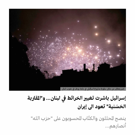
شرر يتطاير من مكان سقوط صاروخ اسرائيلي في بلدة زوطر في جنوب لبنان
إسرائيل باشرت تغيير الخرائط في لبنان... و"المقاربة
الحَسَنية" تعود الى إيران
ينصح المحللون والكتّاب المحسوبون على "حزب الله"
أنصارهم…