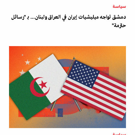
سياسة
دمشق تواجه ميليشيات إيران في العراق ولبنان... بـ "رسائل
حازمة"
سياسة