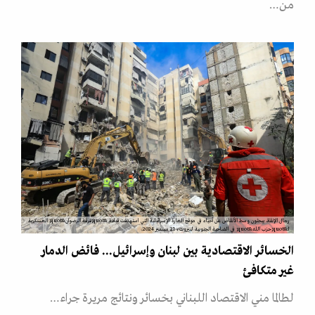
من…
رجال الإنقاذ يبحثون وسط الأنقاض عن أحياء في موقع الغارة الإسرائيلية التي استهدفت قيادة &quot;فرقة الرضوان&quot; العسكرية
لـ&quot;حزب الله&quot; في الضاحية الجنوبية لبيروت، 21 سبتمبر 2024.
الخسائر الاقتصادية بين لبنان وإسرائيل... فائض الدمار
غير متكافئ
لطالما مني الاقتصاد اللبناني بخسائر ونتائج مريرة جراء…