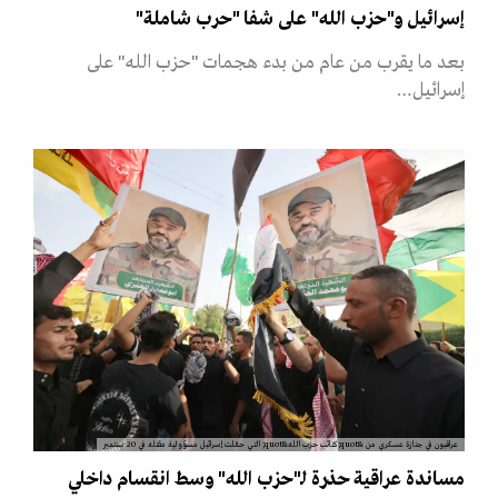
إسرائيل و"حزب الله" على شفا "حرب شاملة"
بعد ما يقرب من عام من بدء هجمات "حزب الله" على
إسرائيل…
عراقيون في جنازة عسكري من &quot;كتائب حزب الله&quot; التي حمّلت إسرائيل مسؤولية مقتله في 20 سبتمبر
مساندة عراقية حذرة لـ"حزب الله" وسط انقسام داخلي