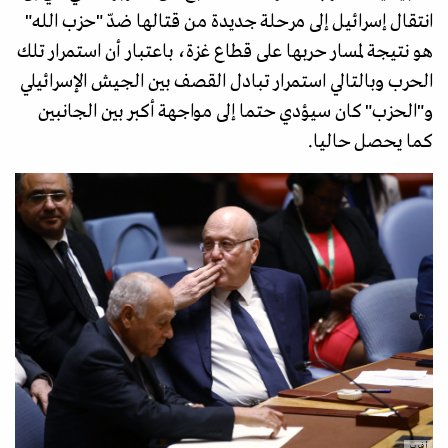
انتقال إسرائيل إلى مرحلة جديدة من قتالها ضدّ "حزب الله"
هو نتيجة لمسار حربها على قطاع غزة، باعتبار أن استمرار تلك
الحرب وبالتالي استمرار تبادل القصف بين الجيش الإسرائيلي
و"الحزب" كان سيؤدي حتما إلى مواجهة أكبر بين الجانبين
كما يحصل حاليا.
أ ف ب