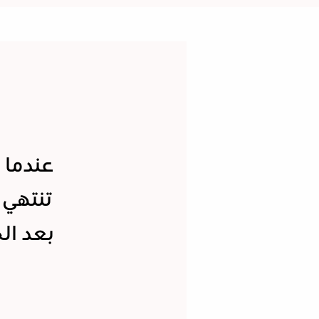
عندما 
تنتهي 
بعد ال