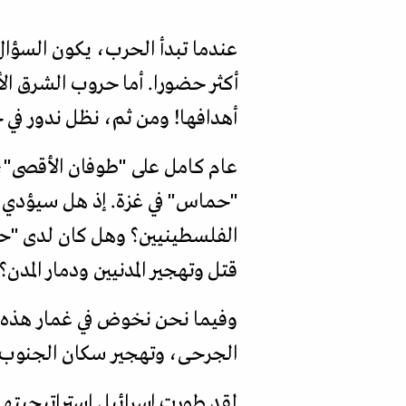
عندما تبدأ الحرب، يكون السؤال
أكثر حضورا. أما حروب الشرق ا
أهدافها! ومن ثم، نظل ندور في 
عام كامل على "طوفان الأقصى"، 
"حماس" في غزة. إذ هل سيؤدي تد
الفلسطينيين؟ وهل كان لدى "حم
قتل وتهجير المدنيين ودمار المدن؟
وفيما نحن نخوض في غمار هذه ال
الجرحى، وتهجير سكان الجنوب و
لقد طورت إسرائيل استراتيجيتها