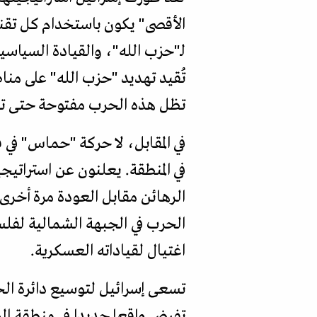
الأقصى" يكون باستخدام كل تقنيا
لـ"حزب الله"، والقيادة السيا
تُقيد تهديد "حزب الله" على من
تظل هذه الحرب مفتوحة حتى تحق
في المقابل، لا حركة "حماس" في 
في المنطقة. يعلنون عن استراتي
الرهائن مقابل العودة مرة أخرى
الحرب في الجبهة الشمالية لفل
اغتيال لقياداته العسكرية.
تسعى إسرائيل لتوسيع دائرة الح
تفرض واقعا جديدا في منطقة ال