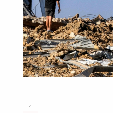
+ / -