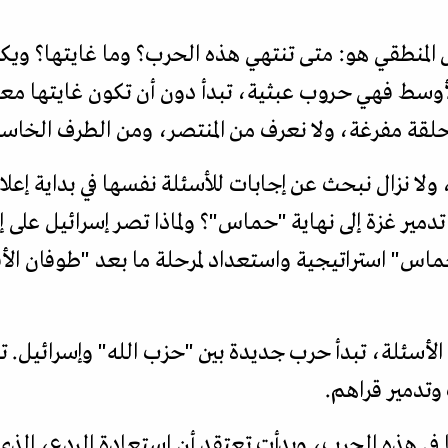
 المنطقي هو: متى تنتهي هذه الحرب؟ وما غايتها؟ ويك
لأوسط فهي حروب عبثية، تبدأ دون أن تكون غايتها مع
حلقة مفرغة، ولا نعرف من المنتصر، ومن الطرف الخاسر
ولا نزال نبحث عن إجابات للأسئلة نفسها في بداية إع
مير غزة إلى نهاية "حماس"؟ ولماذا تصر إسرائيل على 
اس" استراتيجية واستعداد لمرحلة ما بعد "طوفان ا
أسئلة، تبدأ حرب جديدة بين "حزب الله" وإسرائيل. تب
تدمير قراهم.
 في هذه الحرب، وبدأت تعتقد أن استعادة الردع، الذ