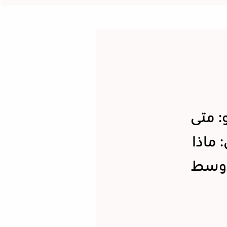
: متى
 ماذا
لأوسط