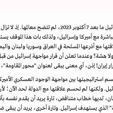
استراتيجية إيران في مواجهة إسرائيل ما بعد 7 أكتوبر 2023، لم
اشرة مع أميركا وإسرائيل، ولذلك بات هذا الموقف يستف
اقتها مع أذرعها المسلحة في العراق وسوريا ولبنان والي
لا هشة؟ وعندما تعلن أن قرار مواجهة إسرائيل من قبل
رار إيران! إذن، أي معنى يبقى لعنوان "محور المقاومة
سم استراتيجيتها بين مواجهة الوجود العسكري الأميركي
ئيل. ولكنها لم تحسم علاقتها مع الدولة لحد الآن؛ لأن
ان، لديها خطاب متناقض، تارة يريد أن يقدم نفسه بأنه
" الذي يستهدف إسرائيل. وتارة أخرى، يريد أن يبقى ض