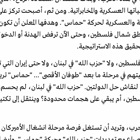
تها العسكرية والمخابراتية. ومن ثم، أصبحت تركز على
سية والعسكرية لحركة "حماس". وهدفها المعلن أن تكو
اطق شمال فلسطين، وحتى الآن ترفض الهدنة أو الدخول 
يق هذه الاستراتيجية.
فلسطين، ولا "حزب الله" في لبنان، ولا حتى إيران التي 
جيتهم في مرحلة ما بعد "طوفان الأقصى"... "حماس" تر
 لنقاش حل الدولتين. "حزب الله" في لبنان، لم يحسم 
سطين، أم يبقي على هجمات محدودة؟ وينتقل إلى تكتي
رب، وتريد أن تستغل فرصة مرحلة انشغال الأميركان في
صراع مع تهديدات "حزب الله" وحركة "حماس". وأيضا 