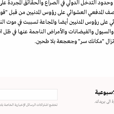
حدود التدخل الدولي في الصراع والحقائق المجردة على 
صف المدفعي العشوائي على رؤوس المدنيين من قبل "قوا
على رؤوس المدنيين أيضا والمجاعة تسببت في موت الن
والسيول والفيضانات والأمراض الناجمة عنها في ظل انع
 تزال "مكانك سر" وجعجعة بلا طحين.
اسبوعية
 الى بريدك.
تخضع اشتراكات الرسائل الإخبارية الخاصة بك