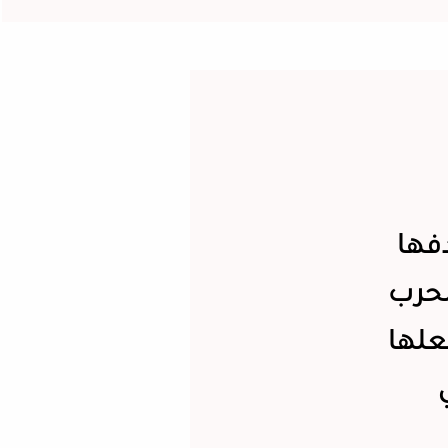
فها
لحرب
علها