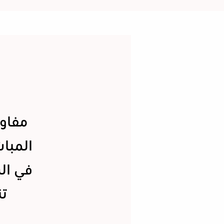
مفاو
المبا
في ال
تن