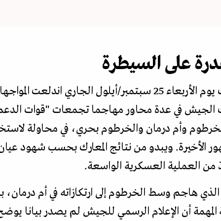
قدرة على السيطرة
منذ أن وصل البرهان إلى نيويورك يوم الأربعاء 25 سبتمبر/أيلول ال
 الجيش في عدة محاور مهاجما تجمعات "قوات الدعم 
لخرطوم وأم درمان والخرطوم بحري، في محاولة لاستخد
هور الأخيرة. ويبدو من نتائج المعارك بحسب شهود عيان
ّ من العملية العسكرية الواسعة.
ذي هاجم وسط الخرطوم إلى ارتكازاته في أم درمان، بي
 المهمة أن الإعلام الرسمي للجيش لم يصدر بيانا يوض