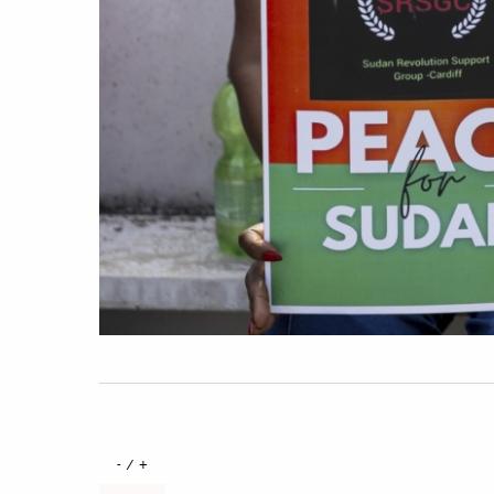
+ / -