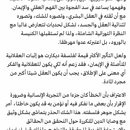
وفهمها يساعد في سد الفجوة بين الفهم العقلي والإيمان.
مع أن ثقته في العقل البشري، وتصوره للشك، وتصوره
لثنائية العقل والجسد، تشكل تحديات تتعارض غالبا مع
النظرة التوراتية الشاملة، ولذا لم تستقبلها الكنيسة
بالورود، بل اعتبرته عدوا مهرطقا.
ولعل التأثير الأكثر قيمة لفلسفة ديكارت هو إثبات العقلانية
المتأصلة في الإيمان، فقد زعم أنه لكي يكون للعقلانية والفكر
أي معنى على الإطلاق، يجب أن يكون العقل شيئا أكبر من
مجرد المادة.
الاعتراف بأن الخطأ كان جزءا من التجربة الإنسانية وضرورة
الإقرار بأن بعض ما نفكر فيه أو نؤمن به قد يكون خاطئا، أمر
يشكل جوهر فلسفته. هذا الشك الحذر يتماشى بشكل وثيق
مع وصايا الدين المتكررة حول التحقق من الحقائق
والاستجابة الفردية للحقيقة والتواضع. ولذلك قيل إن إيمان