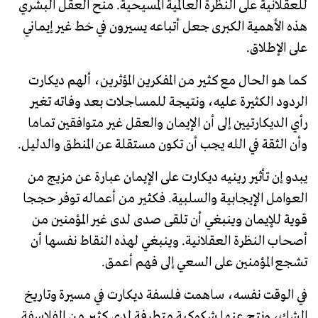
للعقلانية على النظرة العالمية المسيحية. منح العقل البشري
هذه الأهمية الكبرى جعل أتباعه يسيرون في خط غير إيماني
على الإطلاق.
كما هو الحال مع كثير من المفكرين المؤثرين، ألهم ديكارت
الردود الكثيرة عليه، ونتيجة للمساجلات بعد وفاته تغير
رأي الديكارتيين إلى أن الإيمان والعقل غير متوافقين تماما
وأن الثقة في الله يجب أن تكون مستقلة عن المنطق والدليل.
يبدو إن تأثير رينيه ديكارت على الإيمان عبارة عن مزيج من
العوامل الإيجابية والسلبية. فكثير من أعماله توفر حججا
قوية للإيمان وينبغي أن تلقى صدى لدى غير المؤمنين من
أصحاب النظرة العقلانية. وينبغي لهذه النقاط نفسها أن
تشجع المؤمنين على السعي إلى فهم أعمق.
في الوقت نفسه، ساهمت فلسفة ديكارت في مسيرة وتاريخ
الشك، ونتج عنها شكوكية متطرفة لدى كثير من الفلاسفة