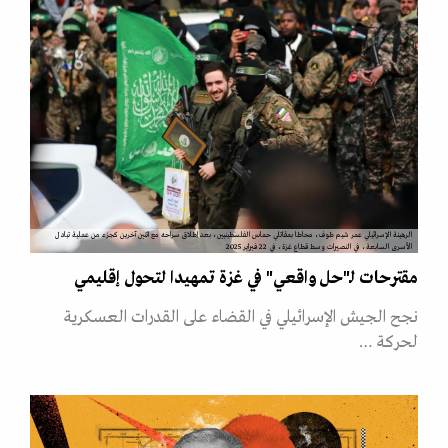
الرهينة الإسرائيلي عمر شيم طوف، محاطا بمقاتلي حماس الفلسطينيين، بعد إطلاق سراحه مع اثنين آخرين كجزء من عملية تبادل
الأسرى السابعة، في النصيرات وسط قطاع غزة، في 22 فبراير 2025
مقترحات لـ"حل واقعي" في غزة تمهيدا لتحول إقليمي
نجح الجيش الإسرائيلي في القضاء على القدرات العسكرية
لحركة …