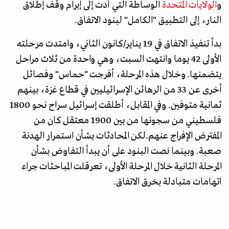
و
الولايات المتحدة
الوساطة التي أدت إلى إبرام وقف إطلاق
النار، إلى التطبيق "الكامل" لبنود الاتفاق.
بدأ تنفيذ الاتفاق في 19 يناير/كانون الثاني، وامتدت مرحلته
الأولى 42 يوما وانتهت السبت، وهي واحدة من ثلاث مراحل
يتضمنها. وخلال هذه المرحلة، أفرجت "حماس" وفصائل
أخرى عن 33 من الرهائن الإسرائيليين في قطاع غزة، بينهم
ثمانية متوفين. وفي المقابل، أطلقت إسرائيل سراح نحو 1800
فلسطيني من سجونها من بين 1900 معتقل كان من
المفترض الإفراج عنهم.لكن المحادثات بشأن استمرار الهدنة
صعبة. وبينما نصت البنود على أن يبدأ التفاوض بشأن
المرحلة الثانية خلال المرحلة الأولى، تعرقلت المباحثات جراء
اتهامات متبادلة بخرق الاتفاق.