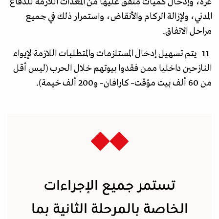
غزة، وإدخال كميات متفق عليها من المعدات اللازمة للدفاع
المدني، ولإزالة الركام والأنقاض، واستمرار ذلك في جميع
مراحل الاتفاق.
11- يتم تسهيل إدخال المستلزمات والمتطلبات اللازمة لإيواء
النازحين داخليا ممن فقدوا بيوتهم خلال الحرب (ليس أقل
من 60 ألف بيت مؤقت– كارافان– و200 ألف خيمة).
تستمر جميع الإجراءات
الخاصة بالمرحلة الثانية بما