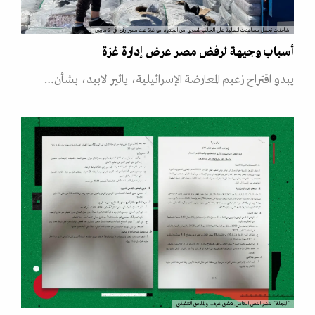
شاحنات تحمل مساعدات انسانية على الجانب المصري من الحدود مع غزة عند معبر رفح في 2 مارس
أسباب وجيهة لرفض مصر عرض إدارة غزة
يبدو اقتراح زعيم المعارضة الإسرائيلية، يائير لابيد، بشأن…
"المجلة" تنشر النص الكامل لاتفاق غزة... والملحق التنفيذي