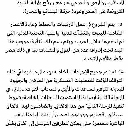
المسافرين والمرضى والجرحى عبر معبر رفح وإزالة القيود
المفروضة على السفر وعودة حركة البضائع والتجارة.
13- يتم الشروع في عمل الترتيبات والخطط لإعادة الإعمار
الشاملة للبيوت والمنشآت المدنية والبنية التحتية المدنية التي
تم تدميرها خلال الحرب، ويتم دعم تلك المتأثرة بموجب هذا
البند تحت إشراف عدد من الدول والمنظمات بما في ذلك مصر
وقطر والأمم المتحدة.
14- تستمر جميع الإجراءات الخاصة بهذه المرحلة بما في ذلك
التوقف المؤقت للعمليات العسكرية من الطرفين والجهود
المبذولة لتوفير المساعدات والمأوى وانسحاب القوات... إلخ، في
المرحلة الثانية أيضا طالما استمرت المباحثات الخاصة بشروط
تنفيذ المرحلة الثانية من هذا الاتفاق. والضامنون لهذا الاتفاق
سيبذلون قصارى جهودهم لضمان أن تلك المباحثات غير
المباشرة مستمرة حتى يمكن للطرفين التوصل إلى اتفاق بشأن