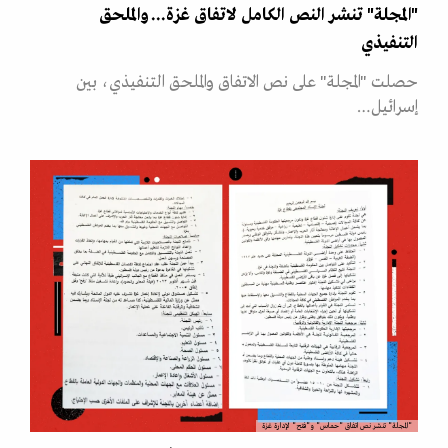
"المجلة" تنشر النص الكامل لاتفاق غزة... والملحق
التنفيذي
حصلت "المجلة" على نص الاتفاق والملحق التنفيذي، بين
إسرائيل…
"المجلة" تنشر نص اتفاق "حماس" و"فتح" لإدارة غزة