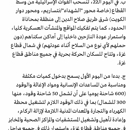
ب. في اليوم الـ22، تنسحب القوات الإسرائيلية من وسط
القطاع (خاصة محور "الشهداء"/نتساريم، ومحور دوار
الكويت) شرق طريق صلاح الدين إلى منطقة بمحاذاة
الحدود، كما يتم تفكيك المواقع والمنشآت العسكرية كليا،
واستمرار عودة النازحين داخليا إلى أماكن سكناهم (دون
حملهم لأي نوع من السلاح أثناء عودتهم) في شمال قطاع
غزة، وتتاح للسكان الحركة بحرية في جميع مناطق قطاع
غزة.
ج. بدءا من اليوم الأول يسمح بدخول كميات مكثفة
ومناسبة من المساعدات الإنسانية ومواد الإغاثة والوقود
(600 شاحنة يوميا على أن تشمل 50 شاحنة وقود، منها
300 للشمال) بما في ذلك الوقود اللازم لتشغيل محطة
الكهرباء والتجارة والمعدات المدنية اللازمة لإزالة الركام،
وإعادة تأهيل وتشغيل المستشفيات والمراكز الصحية والمخابز
في جميع مناطق قطاع غزة، واستمرار ذلك في جميع مراحل