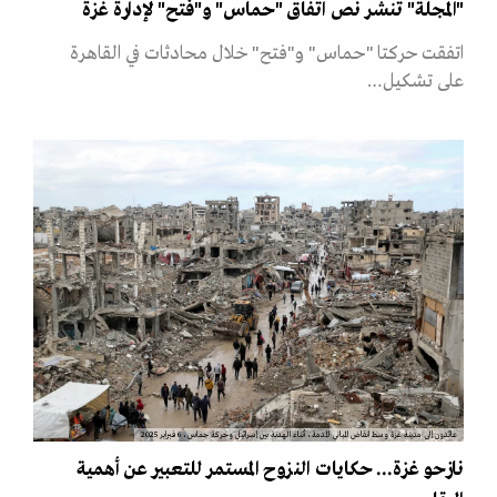
"المجلة" تنشر نص اتفاق "حماس" و"فتح" لإدارة غزة
اتفقت حركتا "حماس" و"فتح" خلال محادثات في القاهرة
على تشكيل…
عائدون إلى مدينة غزة وسط انقاض المباني المدمة، أثناء الهدنة بين إسرائيل وحركة حماس، 6 فبراير 2025
نازحو غزة... حكايات النزوح المستمر للتعبير عن أهمية