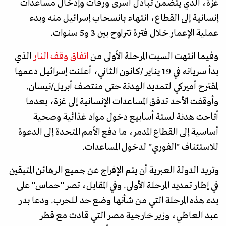
غزة، الذي يتضمن تبادل أسرى ورفات وإدخال مساعدات
إنسانية إلى القطاع، انتهاء بانسحاب إسرائيل منه وبدء
عملية الإعمار خلال فترة تتراوح بين 3 و5 سنوات.
وفيما انتهت السبت المرحلة الأولى من
اتفاق وقف النار
الذي
بدأ سريانه في 19 يناير /كانون الثاني، أعلنت إسرائيل دعمها
لمقترح أميركي لتمديد الهدنة حتى منتصف أبريل/نيسان.
وأوقفت الأحد تدفق المساعدات الإنسانية إلى غزة، بعدما
أتاحت هدنة لستة أسابيع دخول مواد غذائية وصحية
أساسية إلى القطاع المدمر، ما دفع الأمم المتحدة إلى الدعوة
للاستئناف "الفوري" لدخول المساعدات.
وتريد الدولة العبرية أن يتم الإفراج عن جميع الرهائن المتبقين
في إطار تمديد المرحلة الأولى. وفي المقابل، تصر "حماس" على
بدء هذه المرحلة التي من شأنها وضع حد للحرب. ودعا بدر
عبد العاطي، وزير خارجية مصر التي قادت مع قطر