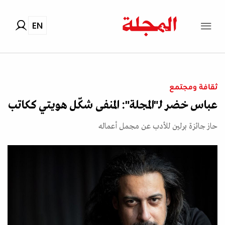
EN
ثقافة ومجتمع
عباس خضر لـ"المجلة": المنفى شكّل هويتي ككاتب
حاز جائزة برلين للأدب عن مجمل أعماله