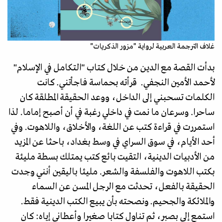
غلاف الترجمة العربية لرواية "مزور الذكريات"
بدأت القصة مع الدين من خلال كتاب "التكامل في الإسلام"
لأحمد الأمين النجفي. قرأته بحماسة فاجأتني. كانت
الكلمات تسحبني إلى الداخل، ووعد الحقيقة المطلقة كان
ساحرا. وسرعان ما نمت في داخلي رغبة في أن أصبح إماما. لذا
استمررت في قراءة كتب عن اللغة، والأخلاق، واللاهوت. وفي
أحد الأيام، في سوق السراي في وسط بغداد، باحثا عن المزيد
من الأدبيات الدينية، التقيت بائع كتب يمتلك بسطة مليئة
بكتب اللاهوت والفلسفة والشعر. مليئا باليقين أنني وجدت
الحقيقة بالفعل، تحدثت مع الرجل المسن عن السماء
والملائكة والجحيم. ونصحته بأن يبيع الكتب الدينية فقط.
استمع إلي بصبر، ثم تناول كتابا صغيرا وأعطاني إياه: كان