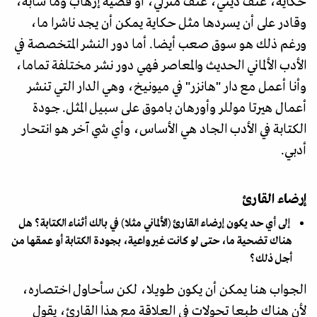
حكاية، عنف ديني، عنف منزلي، أو قضية إرهاب وما شابه،
وقادر على أن يسردها مثل حكاية يمكن أن يجد ناشرا ما،
ورغم ذلك هو سوق صعب أيضا. أما دور النشر المتخصصة في
الأدب الألماني الحديث والمعاصر فهي دور نشر مختلفة تماما،
وأنا أعمل مع دار "هانزر" في ميونيخ، وهي الدار التي تنشر
أعمال هيرتا موللر وأورهان باموق على سبيل المثل. جودة
الكتابة في الأدب الجاد هي الأساس، وأي شي آخر هو انتحار
أدبي.
إرضاء القارئ
إلى أي حد يكون إرضاء القارئ (الألماني مثلا) في بالك أثناء الكتابة؟ هل
هناك تضحية ما، حتى لو كانت غير واعية، بجودة الكتابة أو عمقها من
أجل ذلك؟
الجواب هنا يمكن أن يكون طويلا، لكن سأحاول اختصاره،
لأن هناك طبعا تحولات في العلاقة مع هذا القارئ، يقول