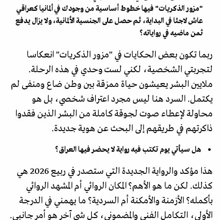
"مزور الذكريات" فيها خطوط أساسية من وجودك في ألمانيا كعراقي
عاش لاجئا في البداية، ثم حصل على الجنسية الألمانية، ولا يزال يدفع
ثمن ماضيه في رواياته؟
ربما تكون بعض الحكايات في "مزور الذكريات" انعكاسا
لتجربتي الشخصية، لكني لست وحدي في هذه الرحلة.
ملايين البشر يعيشون حياة ممزقة بين وطن ضاع ومنفى لم
يكتمل. السرد هنا ليس مجرد اعتراف شخصي، بل هو
محاولة لإعطاء صوت لجوقة كاملة من البشر الذين فقدوا
ذاكرتهم في طريقهم إلى البحث عن هوية جديدة.
هل سيأتي يوم تكتب فيه رواية لا يحضر فيها العراق؟
هذا مؤكد والرواية الجديدة التي ستصدر في ربيع 2026 هي
كذلك. لكن ما هو الأهم؟ المكان الروائي أم المشهد الروائي
بأكمله؟ الأزمنة والأمكنة أم السردية؟ ما يهمني في الدرجة
الأولى، التكامل الفني والمضموني، كل شي آخر هو أمر جانبي.