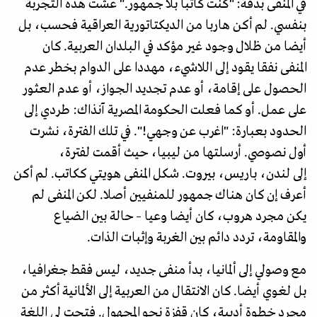
في المنفى بدقة: "كنت كاتبا بلا جمهور." عشت هذه التجربة
بنفسي. لم أكن هاربا من الديكتاتورية العراقية فحسب، بل
أيضا من ظلال وجود غير مؤكد في البلدان العربية. كان
المنفى نفقا يقود إلى اللاشيء، مهددا على الدوام بخطر عدم
الحصول على إقامة، أو عدم تجديد الجواز، أو عدم العثور
على عمل. أو كما فعلت الحكومة المصرية آنذاك: طردي إلى
الحدود بعبارة: "اغرب عن وجهي!". في تلك الفترة، نشرت
أول نصوصي. أرسلتها من ليبيا، حيث أقمت لفترة،
إلى لندن، باريس، بيروت. شكل المنفى هويتي ككاتب. لم أكن
أعرف إن كان هناك جمهور للمنفيين أصلا. لكن المنفى لم
يكن مجرد هروب، كان أيضا وعيا – حالة بين الضياع
والمقاومة، تردد دائم بين الغربة وإثبات الذات.
مع وصولي إلى ألمانيا، بدأ منفى جديد، ليس فقط جغرافيا،
بل لغوي أيضا. كان الانتقال من العربية إلى الألمانية أكثر من
مجرد خطوة أدبية، كان قفزة نحو المجهول. فتحت لي اللغة