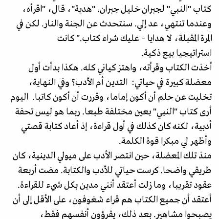
كتاب "النبي" لجبران خليل جبران. "هدية"، قال، "اقرأه،
وعندما تنتهي، عد إلي. سنتحدث عن الجنة والنار. لكن في
المرة المقبلة، لا هدايا – عليك شراء كتاب." كانت
استراتيجيا بيع ذكية.
أخذت الكتاب وقرأته، واهتز كياني كله. هكذا بدأت أول
معضلة كبيرة في حياتي: التدين أم الأدب؟ وفي النهاية،
تخليت عن حلم أن أكون إماما، وقررت أن أكون كاتبا. اليوم
أرى كتاب "النبي" بعين مختلفة طبعا. ربما هو ليس تحفة
أدبية، لكنه كان كذلك في أول قراءة، إذ أعاد كتابة قصتي
وأظهر لي مبكرا قوة الكلمة.
منذ تلك المعضلة، حين انتصر الأدب على ميولي الدينية، كان
طريقي واضحا. كرست حياتي للأدب والكتابة. مضت أربعة
عقود تقريبا، وما زلت أعتقد أنني مدين بكل شيء للقراءة.
أعتقد أن جميع الكتاب هم قراء شغوفون، على الأقل إلى أن
يصبحوا مشاهير. بعد ذلك، يقرؤون أنفسهم فقط،