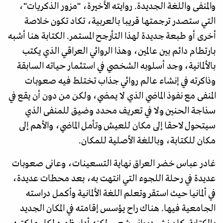
والمنفى واللغة الجديدة. روايته الأخيرة، "مزور الذكريات"،
التي ستصدر ترجمتها قريبا بالعربية، تكاد تكون خلاصة
أخرى أو طبعة جديدة لهذا التأرجح المستمر. الكتابة هنا أشبه
بارتطام دائم بين عالمين، وهذا الروائي العراقي الذي يكتب
بالألمانية، وجد أسلوبه الشخصي في استثمار حياته السابقة
وذاكرته في إنشاء عالم روائي جذاب تختلط فيه صعوبات
المنفى مع نفوذ الماضي الذي لا يمضي، ولكن من دون أن يقع في
سذاجة الحنين ولا في تعريف محدد وضيق للمنفى الذي
سيتحول لاحقا إلى مكان للعيش وتأمل الماضي، والأهم إلى
مكان للكتابة، وباللغة الأصلية للمكان.
غادر عباس خضر العراق نهاية التسعينات، وعانى صعوبات
عديدة في رحلة اللجوء التي انتهت به، بعد محطات عديدة،
في ألمانيا حيث استقر وتعلم اللغة الألمانية وأكمل دراسته
الجامعية فيها. هناك راح يؤسس إقامته في المكان الجديد