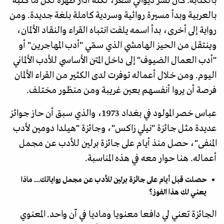
بالكتابة. كان نشر ديواني شعر، لكنه أدار ظهره لكل ما كتبه
بالعربية وبدأ مسيرة روائية وسردية كاملة بلغة جديدة. ومن
رواية إلى أخرى، بدأ اسمه يلفت انتباه القراء والنقاد الألمان،
وينتقل من الحيز الهامشي الذي سمّي "أدب المهاجرين" أو
"أدب العمال الضيوف" إلى داخل المتن الأساسي للأدب الألماني
اليوم. ومن خلال أعماله توفرت لدى الكثير من القراء الألمان
فرصة أن يروا أنفسهم بعين غريبة ومن منظور مختلف.
عباس خصر المولود في بغداد 1973، والذي سبق أن حاز جوائز
عديدة مثل جائزة "نيلي زاكس"، وجائزة "هيلدا دومين لأدب
المنفى"، حصل منذ أيام على جائزة برلين للأدب عن مجمل
أعماله. هنا حوار معه في هذه المناسبة.
حصلت قبل أيام على جائزة برلين للأدب عن مجمل رواياتك... ماذا
يعني لك هذا الفوز؟
الجائزة تعني لي دافعا معنويا وماديا في آن واحد. المعنوي