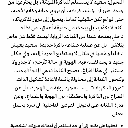
التحول: سعيد لا يستسلم للذاكرة المنهكة، بل يخترعها من
جديد. يقرر أن يؤلف ذكرياته، أن يروي حياته وكأنها قصة،
حتى لو لم تكن حقيقية تماما. يتحول إلى مزور لذكرياته،
لكنه لا يكذب، بل يبحث عن حقيقة أعمق، عن نظام
داخلي يمنحه شيئا من الثبات. الرواية ليست فقط عن ماض
يتلاشى، بل عن عملية صناعة ذاكرة جديدة. سعيد يعيش
داخليا ونفسيا في مكان لا يستطيع العودة إليه، وفي مكان
جديد لا يجد نفسه فيه. الهوية في حالة تأرجح، لا جذر ولا
مستقر. في هذا الفراغ، تصبح الكلمات هي الملجأ الوحيد،
وتتحول الكتابة إلى محاولة يائسة لإعادة تشكيل الذات.
"مزور الذكريات" ليست مجرد رواية عن الهجرة، بل عن
الصراع بين الذاكرة والحقيقة، بين الهوية والضياع، وعن
قدرة الكتابة على تحويل الفوضى الداخلية إلى سرد يحمل
معنى.
تعقيبا على ذلك، إلى أي حد تستثمر في أعمالك سيرتك الشخصية.