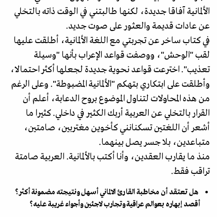
الألمانية آفاقا جديدة، لكنها طالبتني في الوقت ذاته بالتخلي
عن عادات قديمة والعثور على صوت جديد.
في كتاب ساخر عن تجربتي مع اللغة الألمانية، أطلقت عليها
لقب "الوحش"، ووصفت قواعد الإعراب بأنها "وسيلة
تعذيب". اخترعت قواعد نحوية جديدة لجعلها أكثر احتمالا،
وأطلقت على ابتكاري بتهكم "الألمانية المضبوطة". وعلى الرغم
من هذه المحاولات لتناول الموضوع بروح الدعابة، أعلم أن
القرار بالتخلي عن العربية أربك الكثير في داخلي. كثيرا ما
أشعر أن اللغتين تسكنانني كأخوين مغتربين، صامتين،
متباعدين، بلا جسر يصل بينهما.
منذ ما يقارب العقدين، وأنا أكتب بالألمانية. العربية صامتة
تراقب فقط.
هل تعتقد أن مخاطبة القارئ الالماني أسهل ونتيجته مضمونة أكثر؟
أقصد إبهاره بعوالم عراقية وتجارب لاجئين وأجواء غريبة عليه؟