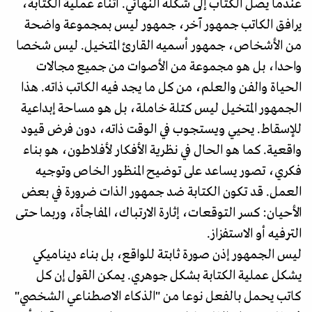
عندما يصل الكتاب إلى شكله النهائي. أثناء عملية الكتابة،
يرافق الكاتب جمهور آخر، جمهور ليس بمجموعة واضحة
من الأشخاص، جمهور أسميه القارئ المتخيل. ليس شخصا
واحدا، بل هو مجموعة من الأصوات من جميع مجالات
الحياة والفن والعلم، من كل ما يجد فيه الكاتب ذاته. هذا
الجمهور المتخيل ليس كتلة خاملة، بل هو مساحة إبداعية
للإسقاط. يحيي ويستجوب في الوقت ذاته، دون فرض قيود
واقعية. كما هو الحال في نظرية الأفكار لأفلاطون، هو بناء
فكري، تصور يساعد على توضيح المنظور الخاص وتوجيه
العمل. قد تكون الكتابة ضد جمهور الذات ضرورة في بعض
الأحيان: كسر التوقعات، إثارة الارتباك، المفاجأة، وربما حتى
الترفيه أو الاستفزاز.
ليس الجمهور إذن صورة ثابتة للواقع، بل بناء ديناميكي
يشكل عملية الكتابة بشكل جوهري. يمكن القول إن كل
كاتب يحمل بالفعل نوعا من "الذكاء الاصطناعي الشخصي"