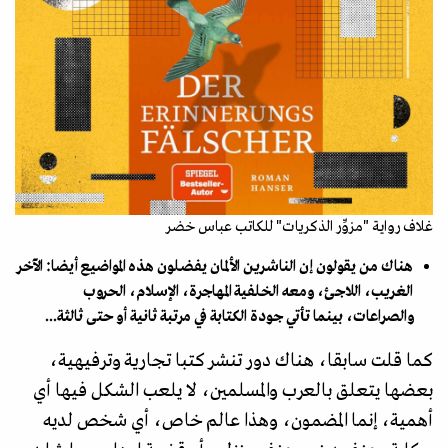
غلاف رواية "مزوِّر الذكريات" للكاتب عباس خضر
هناك من يقولون إن الناشرين الألمان يفضلون هذه المواضيع أيضا: الآخر
الغريب، اللاجئ، ومعه الخلفية المهاجرة، الإسلام، الحروب
والصراعات، بينما تأتي جودة الكتابة في مرتبة ثانية أو حتى ثالثة...
كما قلت سابقا، هناك دور تنشر كتبا تجارية وترفيهية،
بعضها يتعلق بالعرب والمسلمين، لا يلعب الشكل فيها أي
أهمية، إنما المضمون، وهذا عالم خاص، أي شخص لديه