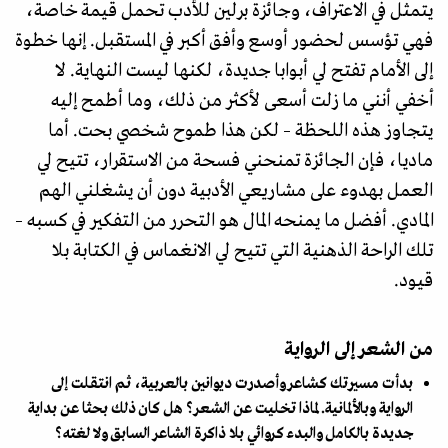
يتمثل في الاعتراف، وجائزة برلين للأدب تحمل قيمة خاصة،
فهي تؤسس لحضور أوسع وأفق أكبر في المستقبل. إنها خطوة
إلى الأمام تفتح لي أبوابا جديدة، لكنها ليست النهاية. لا
أخفي أنني ما زلت أسعى لأكثر من ذلك، وما أطمح إليه
يتجاوز هذه اللحظة – لكن هذا طموح شخصي بحت. أما
ماديا، فإن الجائزة تمنحني فسحة من الاستقرار، تتيح لي
العمل بهدوء على مشاريعي الأدبية دون أن يشغلني الهم
المادي. أفضل ما يمنحه المال هو التحرر من التفكير في كسبه –
تلك الراحة الذهنية التي تتيح لي الانغماس في الكتابة بلا
قيود.
من الشعر إلى الرواية
بدأت مسيرتك كشاعر وأصدرت ديوانين بالعربية، ثم انتقلت إلى
الرواية وبالألمانية. لماذا تخليت عن الشعر؟ هل كان ذلك بحثا عن بداية
جديدة بالكامل والبدء كروائي بلا ذاكرة الشاعر السابق ولا لغته؟