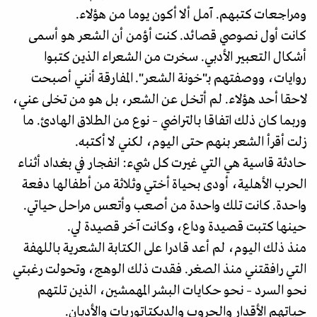
ومراجعات كتبهم. آمل ألا أكون يوما من هؤلاء.
كانت أول نصوصي قصائد. كنت أؤمن أن الشعر هو أسمى
أشكال التعبير الأدبي. سخرت من الشعراء الذين كتبوا
روايات، ووصفتهم بـ"خونة الشعر". المفارقة أنني أصبحت
لاحقا أحد هؤلاء. لم أتخل عن الشعر، بل هو من تخلى عني،
وربما كان ذلك اتفاقا بالتراضي – نوع من الطلاق الهادئ. ما
زلت أقرأ الشعر بنهم حتى اليوم، لكني لا أكتبه.
حادثة قاسية هي التي غيرت كل شيء: انفجار في بغداد أثناء
الحرب الأهلية، أودى بحياة أختي وثلاثة من أطفالها دفعة
واحدة. كانت تلك واحدة من أصعب وأتعس مراحل حياتي.
حينها كتبت قصيدة وداع، وكانت آخر قصيدة لي.
منذ ذلك اليوم، لم أعد قادرا على الكتابة الشعرية باللهفة
التي رافقتني منذ الصغر. فقدت ذلك الوهج، وتحولت رغبتي
نحو السرد – نحو حكايات البشر المهمشين، الذين تلتهم
حياتهم الأقدار والحروب والديكتاتوريات والأديان.