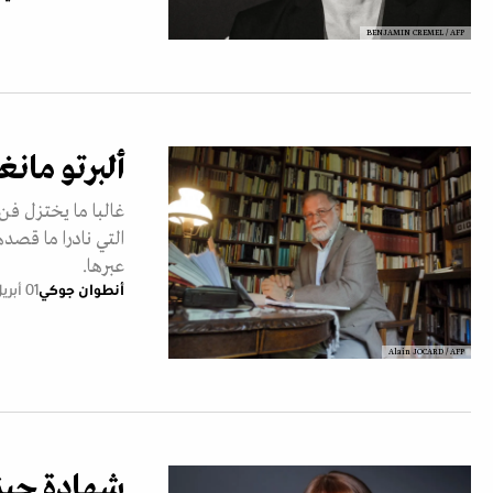
BENJAMIN CREMEL / AFP
ألبرتو مان
غالبا ما يختزل فن
التي نادرا ما قصده
عبرها.
أنطوان جوكي
01 أبريل 2026
Alain JOCARD / AFP
شهادة جيزي