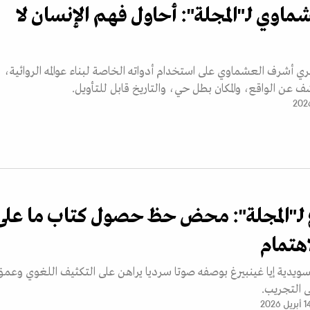
اوي لـ"المجلة": أحاول فهم الإنسان لا
ري أشرف العشماوي على استخدام أدواته الخاصة لبناء عوالمه الروائية،
 عن الواقع، والمكان بطل حي، والتاريخ قابل للتأويل.
غ لـ"المجلة": محض حظ حصول كتاب ما على
اهتمام
السويدية إيا غينبيرغ بوصفه صوتا سرديا يراهن على التكثيف اللغوي وعمق
لى التجريب.
أبريل 2026