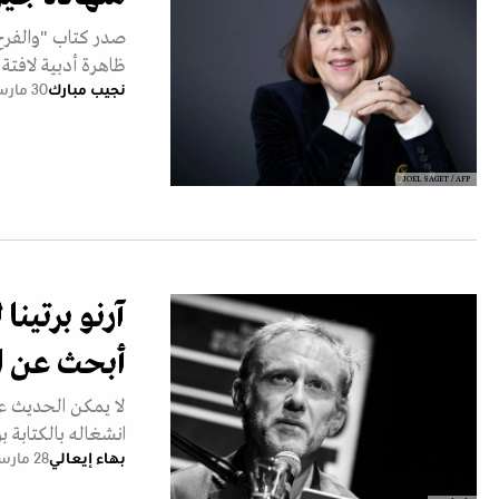
ظاهرة أدبية لافتة 
نجيب مبارك
30 مارس 2026
JOEL SAGET / AFP
آرنو برتينا
أبحث عن ا
انشغاله بالكتابة ب
بهاء إيعالي
28 مارس 2026