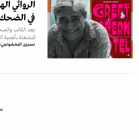
الروائي ال
في الضحك م
يعد الكاتب والصحاف
المنشغلة بأهمية ال
نسرين البخشونجي
21 
عر