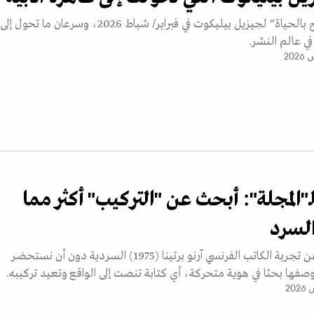
صدر كتاب "والفرح بالحياة" لجيزيل بيليكوت في فبراير/ شباط 2026، وسرعان ما تحول إلى
في عالم النشر.
 لـ"المجلة": أبحث عن "التركيب" أكثر مما
لسرد
لا يمكن الحديث عن تجربة الكاتب الفرنسي آرنو برتينا (1975) السردية دون أن نستحضر
وصفها بحثا في هوية متحركة، أي كتابة تنصت إلى الواقع وتعيد تركيبه.