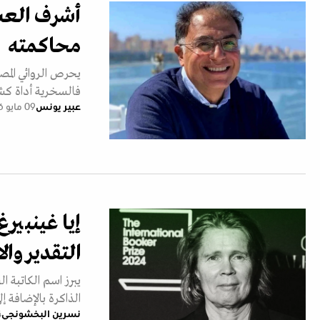
أشرف العشم
محاكمته
يحرص الروائي المص
فالسخرية أداة كشف
عبير يونس
09 مايو 2026
إيا غينبير
التقدير وال
يبرز اسم الكاتبة 
الذاكرة بالإضافة إ
نسرين البخشونجي
14 