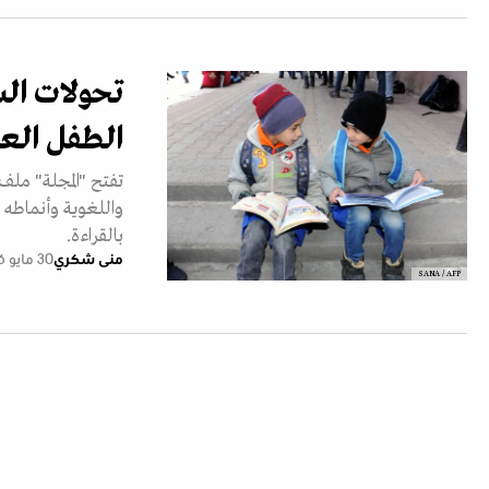
تحولات الس
الطفل الع
تفتح "المجلة" ملف
واللغوية وأنماطه 
بالقراءة.
منى شكري
30 مايو 2026
SANA / AFP