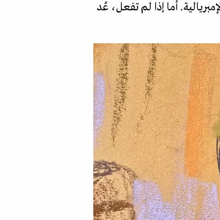
بريالية. أما إذا لم تفعل، عُد