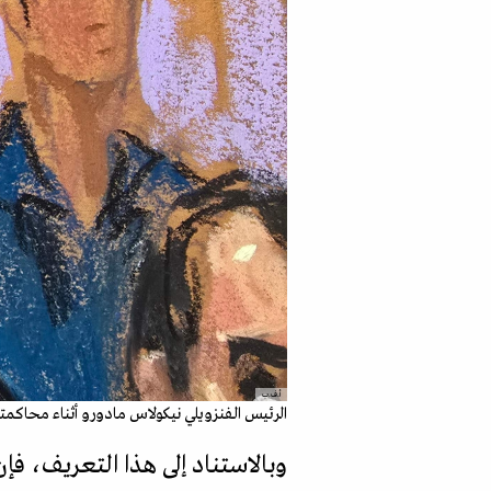
أ.ف.ب
الرئيس الفنزويلي نيكولاس مادورو أثناء محاكمته في ن
وبالاستناد إلى هذا التعريف، فإن 