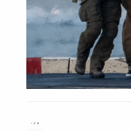
+ / -