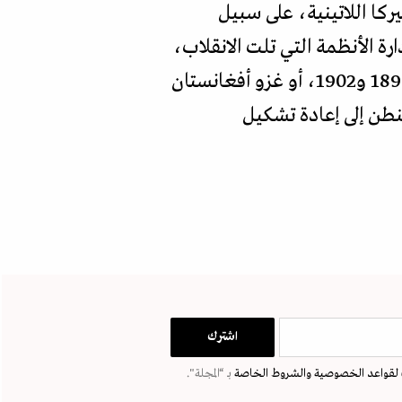
ركا اللاتينية، على سبيل
رة الأنظمة التي تلت الانقلاب،
ما دامت معادية للشيوعية. في المقابل، شكل غزو كوبا والفلبين الإسبانيتين بين عامي 1898 و1902، أو غزو أفغانستان
نطن إلى إعادة تشكيل
لقواعد الخصوصية
والشروط الخاصة
بـ “المجلة".