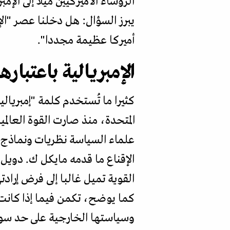
الرؤساء الأميركيين ميلا إلى الإم
أميركا عظيمة مجددا".
الإمبريالية باعتبارها
كثيرا ما تُستخدم كلمة "إمبريالي
المتحدة، منذ صارت القوة العالمي
علماء السياسة نظريات ونماذج م
القوية تميل غالبا إلى فرض إرادت
كما يوضح، تكمن فيما إذا كانت 
وسياستها الخارجية على حد سواء