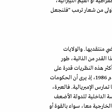
قراطية أو القيم الليبرالية،
 على طريقة "ماغا" (MAGA)؟ وهي الأحرف الأولى من شعار ترمب "فلنجعل
ضي منتقديها. والولايات
ا القدر من الذاتية، طور
كثر هذه النظريات قدرة على
الإقناع ما قدمه مايكل ك. دويل من جامعة كولومبيا في كتابه "إمبراطوريات" الصادر عام 1986، إذ يرى أن الحكومات
تمارس الإمبريالية. فالعبرة،
سة الداخلية للدولة الأضعف
خارجية معا، سواء بالقوة أو