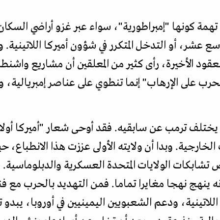
 تهمة كونها "إمبراطورية"، سواء عبر غزو أراضي السكان ا
سع عشر، أو التدخل المتكرر في شؤون أميركا اللاتينية. و
عقود الأخيرة، رأى كثير من المعلقين أن مشاريع واشنطن
حرب على الإرهاب" إنما تنطوي على عناصر إمبريالية،
ن يختلف ترمب عن سابقيه. فقد أوحى شعار "أميركا أولا" 
الخارجية. وبدا أن ولايته الأولى عززت هذا الانطباع، ح
 تشابكات الولايات المتحدة العسكرية والدبلوماسية. 
 ينهج نهجا مغايرا تماما. فمن التهديد بالحرب مع فنزو
اللاتينية، ودعم الشعبويين اليمينيين في أوروبا، يبدو ت