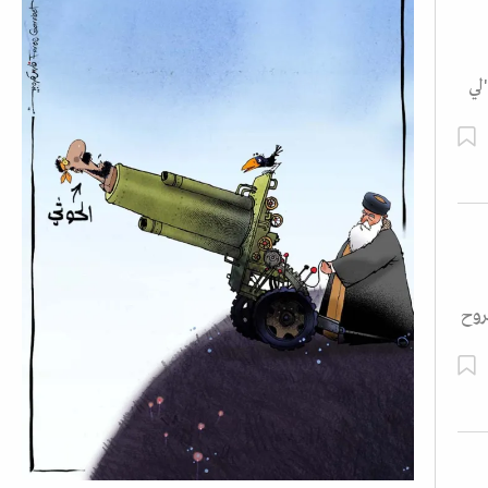
لي
روح