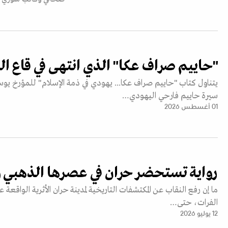
"حاييم صراف عكا" الذي انتهى في قاع ال
يتناول كتاب "حاييم صراف عكا... يهودي في ذمة الإسلام" للمؤرخ 
سيرة حاييم فارحي اليهودي…
01 أغسطس 2026
رواية تستحضر حران في عصرها الذهبي
ما إن رفع النقاب عن المكتشفات التاريخية لمدينة حران الأثرية الواقعة
الفرات، حتى…
12 يوليو 2026