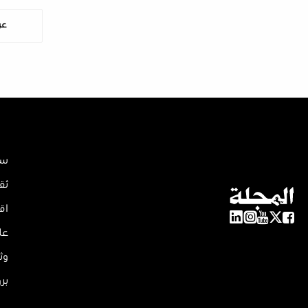
عر
سي
ثق
اق
عل
وث
بر