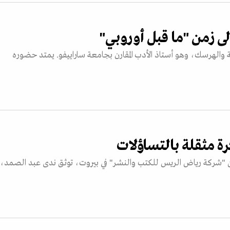
إلى زمن "ما قبل أوروبي"
سنة والهرسك، وهو أستاذ الأدب المقارن بجامعة ساراييفو. يمتد حضوره
رة مثقلة بالتساؤلات
ن "شركة رياض الريس للكتب والنشر" في بيروت، توثق ندى عبد الصمد،