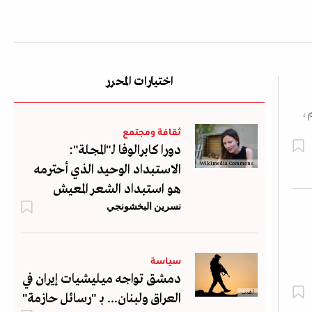
اختيارات المحرر
م،
ثقافة ومجتمع
دورا كابرالوفا لـ"المجلة":
Wikimedia Commons
الاستبداد الوحيد الذي أحترمه
هو استبداد الشعر المعيش
نسرين البخشونجي
سياسة
دمشق تواجه ميليشيات إيران في
أ.ف.ب
العراق ولبنان... بـ "رسائل حازمة"