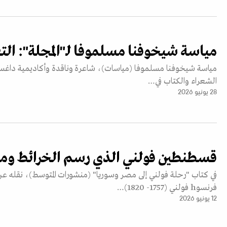
مياسة شيخوفنا مسلموفا لـ"المجلة": الت
الشعراء والكتاب في…
28 يونيو 2026
قسطنطين فولني الذي رسم الخرائط ومه
في كتاب "رحلة فولني إلى مصر وسوريا" (منشورات المتوسط)، نقله
فرنسوh فولني (1757- 1820)…
12 يونيو 2026