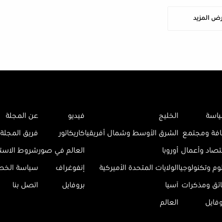
ض المزيد
اسة
الخليج
فيديو
عن المجلة
افة ومجتمع
الشرق الأوسط وشمال أفريقيا
كاريكاتور
فريق المجلة
تصاد وأعمال
أوروبا
العالم في صور
شروط الاست
وم وتكنولوجيا
الولايات المتحدة الأميركية
إنفوغراف
سياسة الخ
ائق ومذكرات
آسيا
بروفايل
اتصل بنا
وفايل
العالم