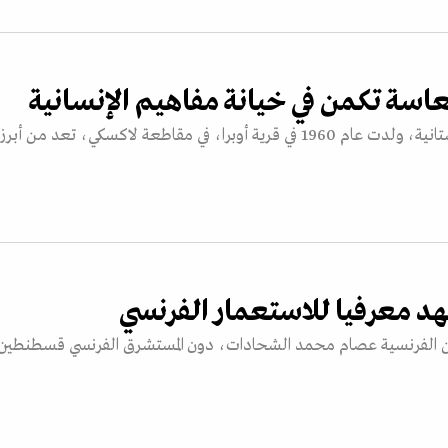
عاسة تكمن في خيانة مفاهيم الإنسانية
مياسة شيخوفنا مسلموفا (مياسات)، شاعرة وناقدة وأكاديمية داغستانية، ولدت عام 1960 في قرية أوبرا، في مقاطعة لاكسكي، تعد من أبرز
د معرفيا للاستعمار الفرنسي
 عن الفرنسية عصام محمد الشحادات، دون المستشرق الفرنسي قسطنطين