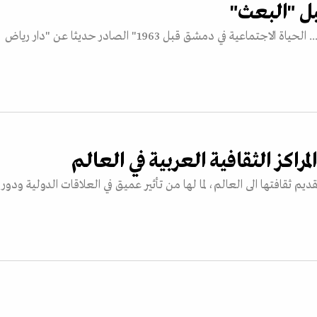
بل "البعث"
يقدم المؤرخ السوري سامي مروان مبيض في كتابه "على أطراف الذاكرة... الحياة الاجتماعية في دمشق قبل 1963" الصادر حديثا عن "دار رياض
كز الثقافية العربية في العالم
م ثقافتها الى العالم، لما لها من تأثير عميق في العلاقات الدولية ودور