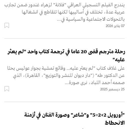
يندرج الفيلم التسجيلي العراقي "فلانة" لزهراء غندور ضمن تجارب
عربية عدة، تختلف في أساليبها لكنها تتقاطع في انشغالها
بالتحولات الاجتماعية والسياسية في…
07 يناير 2026
رحلة مترجم قضى 20 عاما في ترجمة كتاب واحد "لم يعثر
عليه"
على غلاف كتاب "لم يعثر عليه... وقائع تمشية بجوار عوليس بحثا
عن الدكتور طه" ("دار ديوان للنشر والتوزيع"، القاهرة)، الذي
صممه أحمد اللباد، نرى صورة…
25 ديسمبر 2025
"أورويل 2+2=5" و"شاعر" وصورة الفنان في أزمنة
الانحطاط