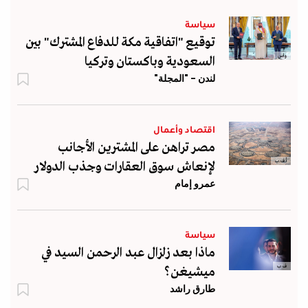
سياسة
توقيع "اتفاقية مكة للدفاع المشترك" بين
واس
السعودية وباكستان وتركيا
لندن - "المجلة"
اقتصاد وأعمال
مصر تراهن على المشترين الأجانب
أ.ف.ب
لإنعاش سوق العقارات وجذب الدولار
عمرو إمام
سياسة
ماذا بعد زلزال عبد الرحمن السيد في
ف ب
ميشيغن؟
طارق راشد