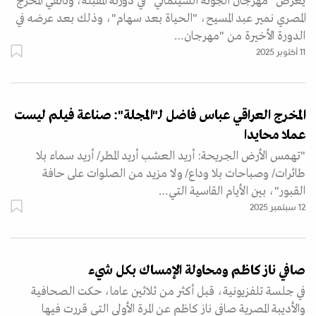
يعرض "مهرجان الجونة السينمائي" في دورته المقبلة، وثائقي المخرج
المصري نمير عبد المسيح، "الحياة بعد سهام"، وذلك بعد عرضه في
الدورة الأخيرة من "مهرجان…
11 أكتوبر 2025
المخرج العراقي عباس فاضل لـ"المجلة": صناعة فيلم ليست
عملا محايدا
"تهمس الأرض الجريحة: أريد العشب أريد المطر/ أريد سماء بلا
طائرات/ وصباحات بلا وداع/ ولا مزيد من الصلوات على حافة
القبور"، بين الأيام القاسية التي…
12 سبتمبر 2025
صافي ناز كاظم ومحاولة الإمساك بكل شيء
في جلسة تلفزيونية، قبل أكثر من ثلاثين عاما، حكت الصحافية
والأديبة المصرية صافي ناز كاظم عن المرة الأولى التي قررت فيها