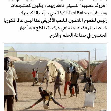
"ظروف عصبية" لتسيتي دانغاريبما، يظهرن كمشجعات
ومنسقات، حافظات لذاكرة الحي، وأحيانا كمحرك
رئيس لطموح اللاعبين. الملعب الأفريقي هنا ليس عالما ذكوريا
خالصا، بل فضاء اجتماعي مركب تتقاطع فيه أدوار
الجنسين في صناعة الحلم والفرح.