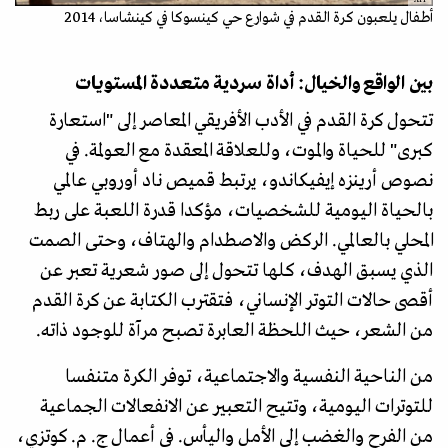
AFP
أطفال يلعبون كرة القدم في شوارع حي كينسوكا في كينشاسا، 2014
بين الواقع والخيال: أداة سردية متعددة المستويات
تتحول كرة القدم في الأدب الأفريقي المعاصر إلى "استعارة
كبرى" للحياة والموت، وللعلاقة المعقدة مع العولمة. في
نصوص أرينزه إيفيكاندو، يرتبط قميص ناد أوروبي عالمي
بالحياة اليومية للشخصيات، مؤكدا قدرة اللعبة على ربط
المحلي بالعالمي. الركض والاصطدام والهتاف، وحتى الصمت
الذي يسبق الهدف، كلها تتحول إلى صور شعرية تعبر عن
أقصى حالات التوتر الإنساني، فتقترب الكتابة عن كرة القدم
من الشعر، حيث اللحظة العابرة تصبح مرآة للوجود ذاته.
من الناحية النفسية والاجتماعية، توفر الكرة متنفسا
للتوترات اليومية، وتتيح التعبير عن الانفعالات الجماعية
من الفرح والغضب إلى الأمل واليأس. في أعمال ج. م. كوتزي،