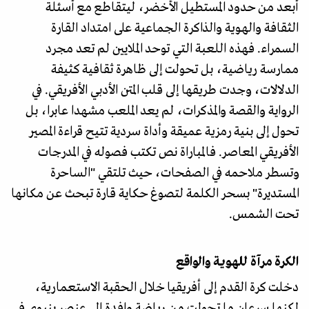
أبعد من حدود المستطيل الأخضر، ليتقاطع مع أسئلة
الثقافة والهوية والذاكرة الجماعية على امتداد القارة
السمراء. فهذه اللعبة التي توحد الملايين لم تعد مجرد
ممارسة رياضية، بل تحولت إلى ظاهرة ثقافية كثيفة
الدلالات، وجدت طريقها إلى قلب المتن الأدبي الأفريقي. في
الرواية والقصة والمذكرات، لم يعد الملعب مشهدا عابرا، بل
تحول إلى بنية رمزية عميقة وأداة سردية تتيح قراءة المصير
الأفريقي المعاصر. فالمباراة نص تكتب فصوله في المدرجات
وتسطر ملاحمه في الصفحات، حيث تلتقي "الساحرة
المستديرة" بسحر الكلمة لتصوغ حكاية قارة تبحث عن مكانها
تحت الشمس.
الكرة مرآة للهوية والواقع
دخلت كرة القدم إلى أفريقيا خلال الحقبة الاستعمارية،
لكنها سرعان ما تحولت من رياضة وافدة إلى عنصر بنيوي في