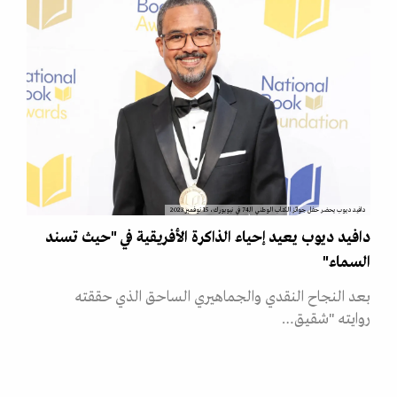
دافيد ديوب يحضر حفل جوائز الكتاب الوطني الـ74 في نيويورك، 15 نوفمبر 2023
دافيد ديوب يعيد إحياء الذاكرة الأفريقية في "حيث تسند
السماء"
بعد النجاح النقدي والجماهيري الساحق الذي حققته
روايته "شقيق…