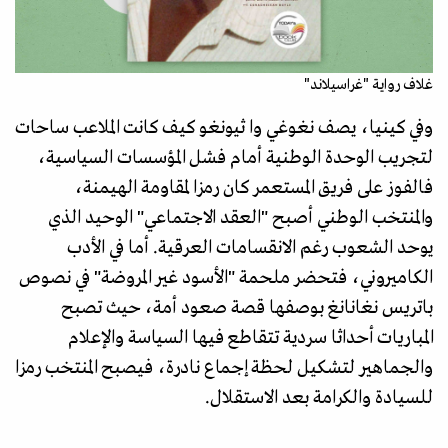
غلاف رواية "غراسيلاند"
وفي كينيا، يصف نغوغي وا ثيونغو كيف كانت الملاعب ساحات
لتجريب الوحدة الوطنية أمام فشل المؤسسات السياسية،
فالفوز على فريق المستعمر كان رمزا لمقاومة الهيمنة،
والمنتخب الوطني أصبح "العقد الاجتماعي" الوحيد الذي
يوحد الشعوب رغم الانقسامات العرقية. أما في الأدب
الكاميروني، فتحضر ملحمة "الأسود غير المروضة" في نصوص
باتريس نغانانغ بوصفها قصة صعود أمة، حيث تصبح
المباريات أحداثا سردية تتقاطع فيها السياسة والإعلام
والجماهير لتشكيل لحظة إجماع نادرة، فيصبح المنتخب رمزا
للسيادة والكرامة بعد الاستقلال.