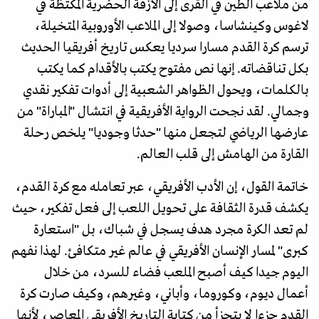
من ملاعب الطين في القرى إلى الأزقة الحضرية المكتظة في
لاغوس وكينشاسا، وصولا إلى الملاعب الأوروبية المتخيلة،
ترسم كرة القدم مسارا سرديا يعكس تاريخ أفريقيا الحديث
بكل تناقضاته. إنها نص مفتوح يكتب بالأقدام كما يكتب
بالكلمات، ويحول الظواهر الشعبية إلى أدوات تفكير نقدي
وجمالي. لقد نجحت الرواية الأفريقية في انتشال "المباراة" من
عارضها الرياضي لتجعل منها "حدثا وجوديا" يلخص رحلة
القارة من الهامش إلى قلب العالم.
خاتمة القول، إن الأدب الأفريقي، عبر تعامله مع كرة القدم،
يكشف قدرة الثقافة على تحويل اللعب إلى فعل تفكير، حيث
لم تعد الكرة مجرد هدف يسجل في شباك، بل "استعارة
كبرى" لمسار الإنسان الأفريقي في عالم غير متكافئ. لهذا نفهم
اليوم جيدا كيف أصبح الملعب فضاء للسرد، من خلال
أعمال ديوم، وكوروما، وأباني، وغيرهم، وكيف صارت كرة
القدم جزءا لا يتجزأ من كتابة التاريخ الأفريقي المعاصر، لأنها