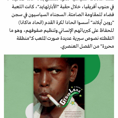
في جنوب أفريقيا، خلال حقبة "الأبارتهايد"، كانت اللعبة
فضاء للمقاومة الصامتة. السجناء السياسيون في سجن
"روبن آيلاند" أسسوا اتحادا لكرة القدم (اتحاد ماكانا)
للحفاظ على كبريائهم الإنساني وتنظيم صفوفهم، وهو ما
التقطته نصوص سيرية عديدة صورت الملعب كـ"منطقة
محررة" من الفصل العنصري.