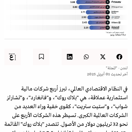
ديانا استيفانيا روبيو
لندن - "المجلة"
آخر تحديث
01 أبريل 2025
في النظام الاقتصادي العالمي، تبرز أربع شركات مالية
استثمارية عملاقة، هي "بلاك روك"، و"فانغارد"، و"تشارلز
شواب"، و"ستيت ستريت"، كقوى خفية وراء العديد من
الشركات العالمية الكبرى. تسيطر هذه الشركات الأربع على
نحو 32 تريليون دولار من الأصول. تتصدر "بلاك روك" القائمة