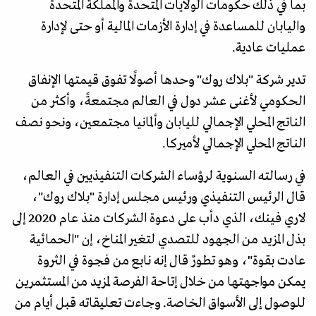
بما في ذلك حكومات الولايات المتحدة والمملكة المتحدة
واليابان للمساعدة في إدارة الأزمات المالية أو حتى لإدارة
عمليات عادية.
تدير شركة "بلاك روك" وحدها أصولًا تفوق قيمتها الإنفاق
الحكومي لأغنى عشر دول في العالم مجتمعةً، وأكثر من
الناتج المحلي الإجمالي لليابان وألمانيا مجتمعين، ونحو نصف
الناتج المحلي الإجمالي لأميركا.
في رسالته السنوية لرؤساء الشركات التنفيذيين في العالم،
قال الرئيس التنفيذي ورئيس مجلس إدارة "بلاك روك"،
لاري فينك، الذي دأب على دعوة الشركات منذ عام 2020 إلى
بذل المزيد من الجهود للتصدي لتغير المناخ، إن "الحمائية
عادت بقوة"، وهو تطورٌ قال إنه نابع من فجوة في الثروة
يمكن مواجهتها من خلال إتاحة الفرصة لمزيد من المستثمرين
للوصول إلى الأسواق الخاصة. وجاءت تعليقاته قبل أيام من