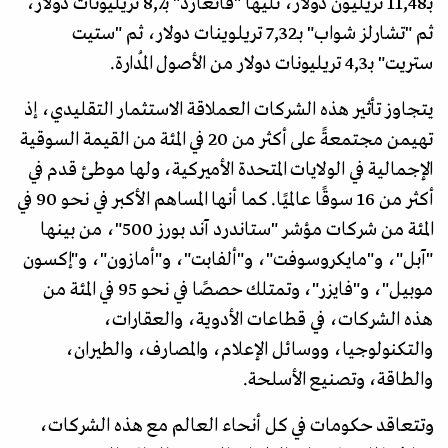
بـ11,48 تريليون دولار، تليها "فانغارد" بـ8,7 تريليونات دولار،
ثم "تشارلز شواب" بـ7,32 تريلوينات دولار، ثم "ستيت
ستريت" بـ4,3 تريليونات دولار من الأصول المُدارة.
يتجاوز تأثير هذه الشركات العملاقة الاستثمار التقليدي، إذ
تهيمن مجتمعةً على أكثر من 20 في المئة من القيمة السوقية
الإجمالية في الولايات المتحدة الأميركية، ولها موطئ قدم في
أكثر من 16 سوقًا عالميًا. كما أنها المساهم الأكبر في نحو 90 في
المئة من شركات مؤشر "ستاندرد آند بورز 500"، من بينها
"آبل"، و"مايكروسوفت"، و"ألفابت"، و"أمازون"، و"إكسون
موبيل"، و"فايزر"، وتمتلك حصصًا في نحو 95 في المئة من
هذه الشركات، في قطاعات الأدوية، والعقارات،
والتكنولوجيا، ووسائل الإعلام، والمصارف، والطيران،
والطاقة، وتصنيع الأسلحة.
وتتعاقد حكومات في كل أنحاء العالم مع هذه الشركات،