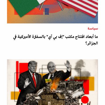
سياسة
ما أبعاد افتتاح مكتب "إف بي آي" بالسفارة الأميركية في
الجزائر؟