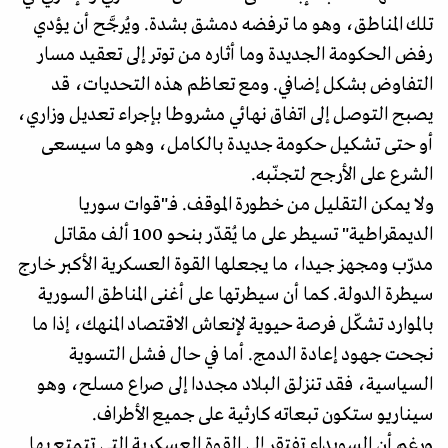
تلك المناطق، وهو ما ترفضه دمشق بشدة. ويُرجَّح أن يؤدي
رفض الحكومة الجديدة وما أثاره من توتر إلى تعقيد مسار
التفاوض بشكل إضافي. ومع تعاظم هذه التحديات، قد
يصبح التوصل إلى اتفاق نهائي مشروطا بإجراء تعديل وزاري،
أو حتى تشكيل حكومة جديدة بالكامل، وهو ما سيسعى
الشرع على الأرجح لتجنّبه.
ولا يمكن التقليل من خطورة الموقف. فـ"قوات سوريا
الديمقراطية" تسيطر على ما يُقدّر بنحو 100 ألف مقاتل
مدرّب ومجهز جيدا، ما يجعلها القوة العسكرية الأكبر خارج
سيطرة الدولة. كما أن سيطرتها على أغنى المناطق السورية
بالموارد تشكّل فرصة حيوية لإنعاش الاقتصاد المنهك، إذا ما
نجحت جهود إعادة الدمج. أما في حال فشل التسوية
السياسية، فقد تنزلق البلاد مجددا إلى صراع مسلح، وهو
سيناريو ستكون تبعاته كارثية على جميع الأطراف.
ورغم أن السويداء تفتقر إلى القوة العسكرية التي تتمتع بها