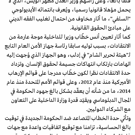
قلقا بالغا، وعلى رأسهم وزير العدل مظهر الويس، الذي لا
يحمل مؤهلا قانونيا رسميا، ويُعرف بانتمائه الأيديولوجي
"السلفي"، ما أثار مخاوف من احتمال تغليب الفقه الديني
على مبادئ الحقوق القانونية.
كما أثار تعيين أنس خطّاب وزيرا للداخلية موجة عارمة من
الانتقادات، بسبب توليه سابقا رئاسة جهاز الأمن العام التابع
لـ"هيئة تحرير الشام" في إدلب، وهو الجهاز الذي وُجهت إليه
اتهامات بارتكاب انتهاكات جسيمة لحقوق الإنسان. وتزداد
حدة الانتقادات نظرا لكون خطّاب مدرجا على قوائم الإرهاب
الأميركية منذ عام 2012، وعلى قوائم الأمم المتحدة منذ عام
2014، ما من شأنه أن يعقّد بشكل بالغ جهود الحكومة في
المجال الدبلوماسي ويقيّد قدرة وزارة الداخلية على التعاون
مع الشركاء الدوليين.
وتأتي حدة الخطاب المتصاعد ضد الحكومة الجديدة في توقيت
بالغ الحساسية، تزامنا مع توقيع اتفاقيات واعدة مع جهات