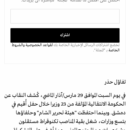
احصل على أفضل ما تقدمه "المجلة" مباشرة الى بريدك.
تخضع اشتراكات الرسائل الإخبارية الخاصة بك
لقواعد الخصوصية
والشروط
الخاصة
بـ “المجلة".
تفاؤل حذر
في يوم السبت الموافق 29 مارس/آذار الماضي، كُشف النقاب عن
الحكومة الانتقالية المؤلفة من 23 وزيرا خلال حفل أُقيم في
دمشق. وبينما احتفظت "هيئة تحرير الشام" وحلفاؤها
بتسع وزارات، شغل بقية المناصب تكنوقراط مستقلون