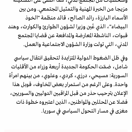
وشخصيات من المجتمع المدني، مما أضفى على التشكيلة
مزيجا من الخبرة المهنية والتمثيل المجتمعي. ومن بين
الأسماء البارزة، رائد الصالح، قائد منظمة "الخوذ
البيضاء"، الذي عُين وزيرا لشؤون الطوارئ والكوارث، وهند
قبوات، الناشطة المعارضة والمدافعة عن قضايا المجتمع
المدني، التي تولت وزارة الشؤون الاجتماعية والعمل.
وفي ظل الضغوط الدولية المتزايدة لتحقيق انتقال سياسي
شامل، ضمّت الحكومة الجديدة أربعة وزراء من الأقليات
السورية: مسيحي، درزي، كردي، وعلوي، من بينهم امرأة
واحدة. وعلى الرغم من استمرار بعض المخاوف، قوبل هذا
الإعلان بترحيب حذر من قبل المراقبين الدوليين والسوريين،
فضلا عن المحللين والمواطنين، الذين اعتبروه خطوة ذات
مغزى في مسار التحول السياسي في سوريا.