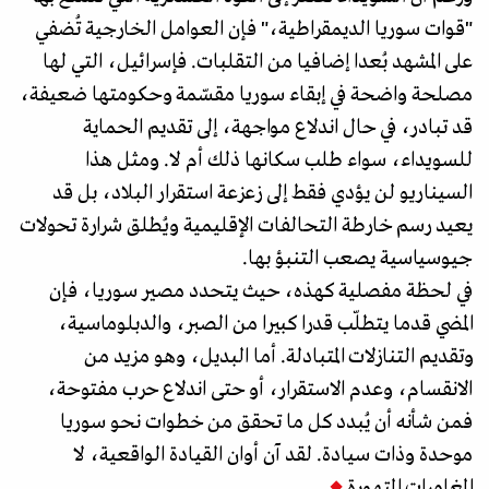
"قوات سوريا الديمقراطية،" فإن العوامل الخارجية تُضفي
على المشهد بُعدا إضافيا من التقلبات. فإسرائيل، التي لها
مصلحة واضحة في إبقاء سوريا مقسّمة وحكومتها ضعيفة،
قد تبادر، في حال اندلاع مواجهة، إلى تقديم الحماية
للسويداء، سواء طلب سكانها ذلك أم لا. ومثل هذا
السيناريو لن يؤدي فقط إلى زعزعة استقرار البلاد، بل قد
يعيد رسم خارطة التحالفات الإقليمية ويُطلق شرارة تحولات
جيوسياسية يصعب التنبؤ بها.
في لحظة مفصلية كهذه، حيث يتحدد مصير سوريا، فإن
المضي قدما يتطلّب قدرا كبيرا من الصبر، والدبلوماسية،
وتقديم التنازلات المتبادلة. أما البديل، وهو مزيد من
الانقسام، وعدم الاستقرار، أو حتى اندلاع حرب مفتوحة،
فمن شأنه أن يُبدد كل ما تحقق من خطوات نحو سوريا
موحدة وذات سيادة. لقد آن أوان القيادة الواقعية، لا
المغامرات المتهورة.