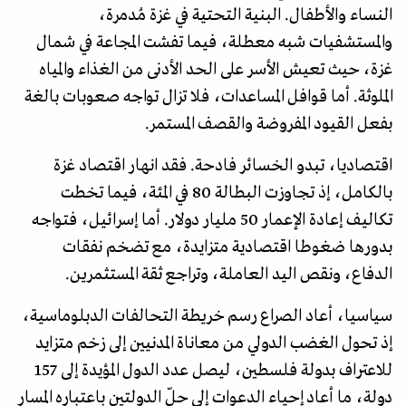
النساء والأطفال. البنية التحتية في غزة مُدمرة،
والمستشفيات شبه معطلة، فيما تفشت المجاعة في شمال
غزة، حيث تعيش الأسر على الحد الأدنى من الغذاء والمياه
الملوثة. أما قوافل المساعدات، فلا تزال تواجه صعوبات بالغة
بفعل القيود المفروضة والقصف المستمر.
اقتصاديا، تبدو الخسائر فادحة. فقد انهار اقتصاد غزة
بالكامل، إذ تجاوزت البطالة 80 في المئة، فيما تخطت
تكاليف إعادة الإعمار 50 مليار دولار. أما إسرائيل، فتواجه
بدورها ضغوطا اقتصادية متزايدة، مع تضخم نفقات
الدفاع، ونقص اليد العاملة، وتراجع ثقة المستثمرين.
سياسيا، أعاد الصراع رسم خريطة التحالفات الدبلوماسية،
إذ تحول الغضب الدولي من معاناة المدنيين إلى زخم متزايد
للاعتراف بدولة فلسطين، ليصل عدد الدول المؤيدة إلى 157
دولة، ما أعاد إحياء الدعوات إلى حلّ الدولتين باعتباره المسار