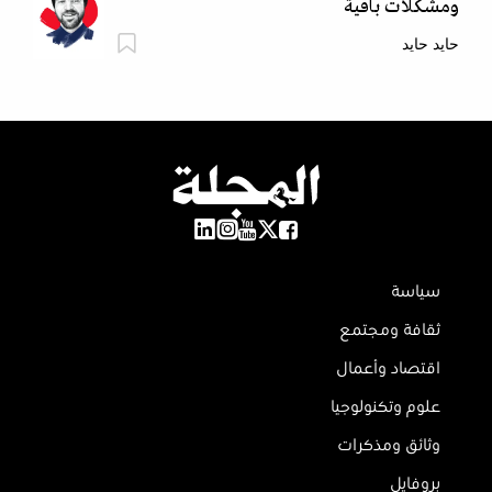
ومشكلات باقية
حايد حايد
سياسة
ثقافة ومجتمع
اقتصاد وأعمال
علوم وتكنولوجيا
وثائق ومذكرات
بروفايل