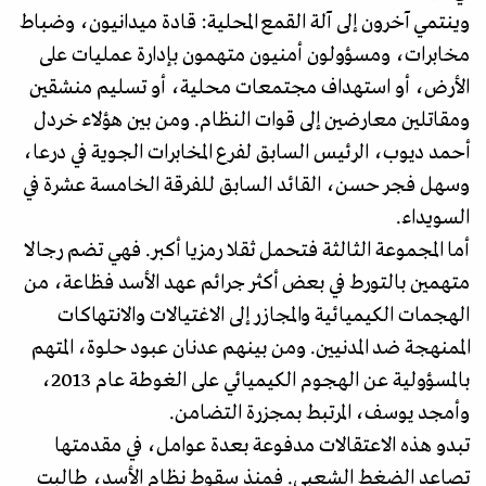
وينتمي آخرون إلى آلة القمع المحلية: قادة ميدانيون، وضباط
مخابرات، ومسؤولون أمنيون متهمون بإدارة عمليات على
الأرض، أو استهداف مجتمعات محلية، أو تسليم منشقين
ومقاتلين معارضين إلى قوات النظام. ومن بين هؤلاء خردل
أحمد ديوب، الرئيس السابق لفرع المخابرات الجوية في درعا،
وسهل فجر حسن، القائد السابق للفرقة الخامسة عشرة في
السويداء.
أما المجموعة الثالثة فتحمل ثقلا رمزيا أكبر. فهي تضم رجالا
متهمين بالتورط في بعض أكثر جرائم عهد الأسد فظاعة، من
الهجمات الكيميائية والمجازر إلى الاغتيالات والانتهاكات
الممنهجة ضد المدنيين. ومن بينهم عدنان عبود حلوة، المتهم
بالمسؤولية عن الهجوم الكيميائي على الغوطة عام 2013،
وأمجد يوسف، المرتبط بمجزرة التضامن.
تبدو هذه الاعتقالات مدفوعة بعدة عوامل، في مقدمتها
تصاعد الضغط الشعبي. فمنذ سقوط نظام الأسد، طالبت