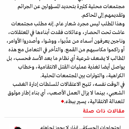
مجتمعات محلية كثيرة بتحديد المسؤولين عن الجرائم
وتقديمهم إلى المحاكم.
وهذا المطلب ليس مجرد شعار عام. إنه مطلب مجتمعات
عاشت تحت الحصار، وعائلات فقدت أبناءها في المعتقلات،
وناجين يعرفون أسماء من عذّبوا، ووشوا، وأصدروا الأوامر،
أو راكموا مكاسبهم من القمع. والتأخر في التعامل مع هذه
المطالب لا يضعف شرعية أي نظام ما بعد الأسد فحسب، بل
يواصل أيضا تغذية عمليات القتل الانتقامية، وخطاب
الكراهية، والتوترات بين المجتمعات المحلية.
في الوقت نفسه، تتيح الاعتقالات للسلطات إدارة الغضب
الشعبي، بينما لا يزال العمل الأصعب، أي بناء إطار موثوق
للعدالة الانتقالية، يسير ببطء.
مقالات ذات صلة
احتجاجات الحسكة... إنذار لا يجوز تجاهله