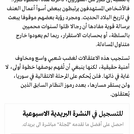
فالأشخاص المستهدفون يرتبطون ببعض أسوأ أعمال العنف
في تاريخ البلاد الحديث. ومجرد رؤية بعضهم موقوفا يبعث
برسالة قوية مفادها أن رجالا ظلوا لسنوات محميين
بالسلطة، أو بحسابات الاستقرار، ربما لم يعودوا خارج
متناول المساءلة.
تستجيب هذه الاعتقالات لغضب شعبي واسع ومخاوف
أمنية حقيقية، لكنها ينبغي أن تُفهم بوصفها خطوة أولى، لا
غاية في ذاتها. فلن يُحكم على المرحلة الانتقالية في سوريا،
ولن يستقر مسارها، بعدد رموز النظام السابق الذين
يُعتقلون.
للتسجيل في
النشرة البريدية
الاسبوعية
احصل على أفضل ما تقدمه "المجلة" مباشرة الى بريدك.