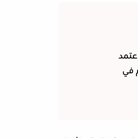
عتمد
 في