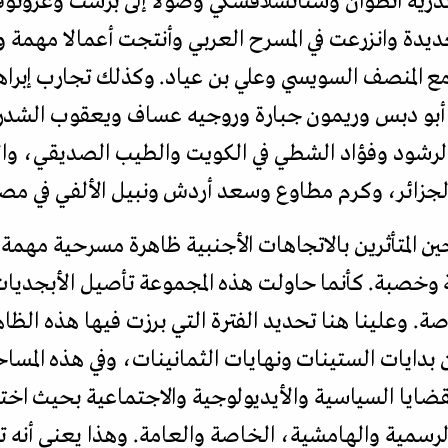
أندريه أنطوان وستانسلافسكي وصولا إلى برشت وغروت
ديدة وانزرعت في المسرح العربي وأنتجت أعمالا مهمة و
 مع المنصف السويسي وعلي بن عياد. وكذلك تجارب إبر
ر أبو دبس وريمون جبارة وروجيه عساف ويعقوب الشدر
الرشود وفؤاد الشطي في الكويت والطيب الصديقي، وال
الجزائر، وكرم مطاوع وسعد أردش ونبيل الألفي في مصر.
 المتأثرين بالاتجاهات الأجنبية ظاهرة مسرحية مهمة 
ية وخصبة. كأنما حاولت هذه المجموعة تأصيل الأبجديات
ة. وعلينا هنا تحديد الفترة التي برزت فيها هذه الظاهر
ن بدايات الستينات ونهايات الثمانينات، وفي هذه المساح
قضايا السياسية والأيديولوجية والاجتماعية بحيث اختل
 الرسمية والهامشية، الخاصة والعامة. وهذا يعني أنه ت