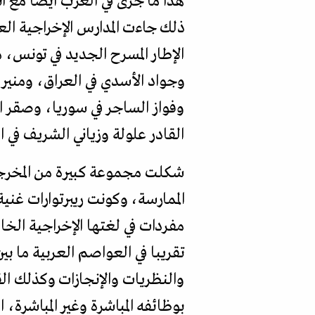
هذا ما جرى في الغرب أيضا مع 
ذلك جاءت المدارس الإخراجية الع
الإطار المسرح الجديد في تونس،
وجواد الأسدي في العراق، ومني
وفواز الساجر في سوريا، وصقر 
القادر علولة وزياني الشريف في 
شكلت مجموعة كبيرة من المخرجين
الممارسة، وكونت ريبرتوارات غن
مفردات في لغتها الإخراجية الخاص
تقريبا في العواصم العربية ما بي
والنظريات والإنجازات وكذلك ال
بوظائفه المباشرة وغير المباشرة،