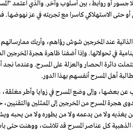
بلا جسور أو روابط، بين أسلوب وآخر. والذي اعتمد "المس
ي أو حتى الاستهلاكي كاسرا مع تجربته في عز نهوضها. 
ب الذاتية عند المخرجين شوش رؤاهم، وأربك ممارساتهم
امية في تحولاتها. وإذا أضفنا ظاهرة هجرة المخرجين الط
كتملت دائرة الحصار والعزلة على المسرح. وعندما نجد أ
طالبة أهل المسرح أنفسهم بهذا الدور.
رب عن بعضها، وإلى وضع المسرح في زوايا وأطر مغلقة، وإ
 هجرة المسرح من المخرجين إلى الممثلين والتقنيين، حت
من يغذيه ولا من يدعمه ولا من يطوره ولا من يحبه ويش
رة الذهبية كل عناصر المسرح قد تلاشت، ووهنت حتى ب