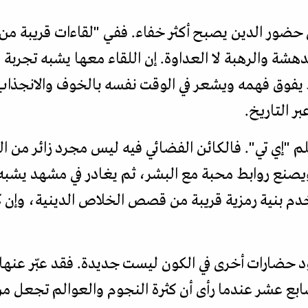
ن حضور الدين يصبح أكثر خفاء. ففي "لقاءات قريبة من 
دهشة والرهبة لا العداوة. إن اللقاء معها يشبه تجربة 
 يفوق فهمه ويشعر في الوقت نفسه بالخوف والانجذاب،
ر التاريخ.
لم "إي تي". فالكائن الفضائي فيه ليس مجرد زائر من ا
 ويصنع روابط محبة مع البشر، ثم يغادر في مشهد يشبه 
دم بنية رمزية قريبة من قصص الخلاص الدينية، وإن ك
ود حضارات أخرى في الكون ليست جديدة. فقد عبّر عنها 
لسابع عشر عندما رأى أن كثرة النجوم والعوالم تجعل 