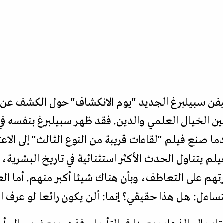
ستيفن سبيلبرغ الجديد "يوم الانكشاف" حول الكشف عن
ين الخيال العلمي والدين. فقد ظهر سبيلبرغ بنفسه في 
دما صنع فيلم "لقاءات قريبة من النوع الثالث" إلى الاعت
يلم يتناول الحدث الأكثر استثنائية في تاريخ البشرية
هم على التعاطف، وبأن هناك شيئا أكبر منهم. أما العبا
تساءل: هل هذا حقيقي؟ إنما: ألن يكون رائعا لو عرف 