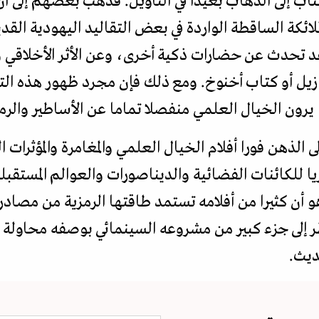
ب إلى الذهاب بعيدا في التأويل. فذهب بعضهم إلى أن
ملائكة الساقطة الواردة في بعض التقاليد اليهودية القدي
د تحدث عن حضارات ذكية أخرى، وعن الأثر الأخلاقي و
 عزازيل أو كتاب أخنوخ. ومع ذلك فإن مجرد ظهور هذه ا
 يرون الخيال العلمي منفصلا تماما عن الأساطير والرمو
 الذهن فورا أفلام الخيال العلمي والمغامرة والمؤثرات 
ريا للكائنات الفضائية والديناصورات والعوالم المستقب
و أن كثيرا من أفلامه تستمد طاقتها الرمزية من مصا
نظر إلى جزء كبير من مشروعه السينمائي بوصفه محاولة ل
ديث.