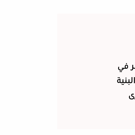
 في
بنية
ى