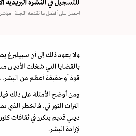
للتسجيل في
النشرة البريدية
ال
احصل على أفضل ما تقدمه "المجلة" مباشرة
ولا يعود ذلك إلى أن سبيلبرغ يصن
بالقضايا التي شغلت الأديان منذ
قوة أو حقيقة أعظم من البشر. و
ومن أوضح الأمثلة على ذلك فيلم 
التراث التوراتي. فالخطر الذي ي
ديني قديم يتكرر في ثقافات كثيرة
لإرادة البشر.