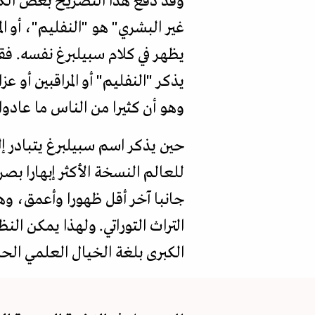
وقد دفع هذا التصريح بعض الكتا
غير البشري" هو "النفليم"، أو ال
يظهر في كلام سبيلبرغ نفسه. فق
يذكر "النفليم" أو المراقبين أو
وهو أن كثيرا من الناس ما عادوا
حين يذكر اسم سبيلبرغ يتبادر إلى
للعالم النسخة الأكثر إبهارا بص
جانبا آخر أقل ظهورا وأعمق، وه
التراث التوراتي. ولهذا يمكن ال
الكبرى بلغة الخيال العلمي الح