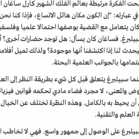
ت الفكرة مرتبطة بعالم الفلك الشهير كارل ساغان الذ
كوني" (Waste Argument) في عبارته: "إن الكون مكان هائل الاتساع، فإذ
ن يتعامل مع القضية بوصفها احتمالا علميا وفلسفيا،
يلبرغ. فساغان كان يسأل: هل توجد حضارات أخرى؟ أما 
ث لنا إذا اكتشفنا أنها موجودة؟ ولذلك تميل أفلامه إل
هتمامها بالجوانب العلمية البحتة.
سينما سبيلبرغ يتعلق قبل كل شيء بطريقة النظر إلى الع
وض والمعنى، لا مجرد فضاء مادي تحكمه قوانين فيزيائ
أن يحيط به بالكامل. وهذه النظرة تختلف عن الخيال
 العلم والتقنية.
سبيلبرغ على الوصول إلى جمهور واسع. فهي لا تخاط