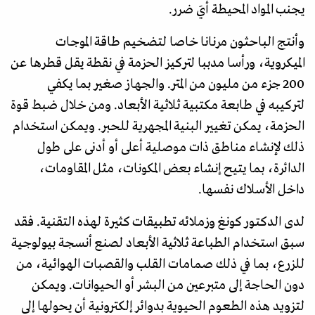
يجنب المواد المحيطة أيَ ضرر.
وأنتج الباحثون مرنانا خاصا لتضخيم طاقة الموجات
الميكروية، ورأسا مدببا لتركيز الحزمة في نقطة يقل قطرها عن
200 جزء من مليون من المتر. والجهاز صغير بما يكفي
لتركيبه في طابعة مكتبية ثلاثية الأبعاد. ومن خلال ضبط قوة
الحزمة، يمكن تغيير البنية المجهرية للحبر. ويمكن استخدام
ذلك لإنشاء مناطق ذات موصلية أعلى أو أدنى على طول
الدائرة، بما يتيح إنشاء بعض المكونات، مثل المقاومات،
داخل الأسلاك نفسها.
لدى الدكتور كونغ وزملائه تطبيقات كثيرة لهذه التقنية. فقد
سبق استخدام الطباعة ثلاثية الأبعاد لصنع أنسجة بيولوجية
للزرع، بما في ذلك صمامات القلب والقصبات الهوائية، من
دون الحاجة إلى متبرعين من البشر أو الحيوانات. ويمكن
لتزويد هذه الطعوم الحيوية بدوائر إلكترونية أن يحولها إلى