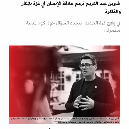
شيرين عبد الكريم ترمم علاقة الإنسان في غزة بالمكان
والذاكرة
في واقع غزة الجديد، يتجدد السؤال حول كون المدينة
معمارا…
آندي بيرنهام، عمدة مانشستر الكبرى ومرشح حزب العمال، يتحدث إلى وسائل الإعلام خارج حانة في ويغان قبل الانتخابات الفرعية في
دائرة ماكرفيلد المقرر إجراؤها في 18 يونيو، في ويغان، بريطانيا، 5 يونيو 2026