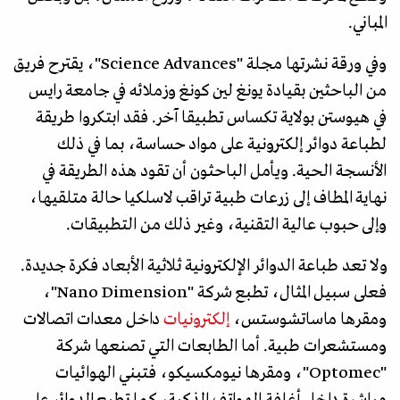
المباني.
وفي ورقة نشرتها مجلة "Science Advances"، يقترح فريق
من الباحثين بقيادة يونغ لين كونغ وزملائه في جامعة رايس
في هيوستن بولاية تكساس تطبيقا آخر. فقد ابتكروا طريقة
لطباعة دوائر إلكترونية على مواد حساسة، بما في ذلك
الأنسجة الحية. ويأمل الباحثون أن تقود هذه الطريقة في
نهاية المطاف إلى زرعات طبية تراقب لاسلكيا حالة متلقيها،
وإلى حبوب عالية التقنية، وغير ذلك من التطبيقات.
ولا تعد طباعة الدوائر الإلكترونية ثلاثية الأبعاد فكرة جديدة.
فعلى سبيل المثال، تطبع شركة "Nano Dimension"،
ومقرها ماساتشوستس،
إلكترونيات
داخل معدات اتصالات
ومستشعرات طبية. أما الطابعات التي تصنعها شركة
"Optomec"، ومقرها نيومكسيكو، فتبني الهوائيات
مباشرة داخل أغلفة الهواتف الذكية، كما تطبع الدوائر على