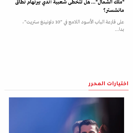
"ملك الشمال"... هل تتخطى شعبية آندي بيرنهام نطاق
مانشستر؟
على قارعة الباب الأسود اللامع في "10 داونينغ ستريت"،
بدا…
اختيارات المحرر