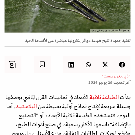
(مجموعة أبحاث البروفيسور يونغ لين كونغ)
تقنية جديدة تتيح طباعة دوائر إلكترونية مباشرة على الأنسجة الحية
"ذي إيكونوميست"
آخر تحديث
29 يونيو 2026
بدأت
الطباعة ثلاثية
الأبعاد في ثمانينات القرن الماضي بوصفها
وسيلة سريعة لإنتاج نماذج أولية بسيطة من
البلاستيك
. أما
اليوم، فتستخدم الطباعة ثلاثية الأبعاد، أو "التصنيع
بالإضافة" باسمها الأكثر رسمية، في صنع أدوات المطبخ،
وقطع لمحركات الطائرات النفاثة، وزرع الأسنان، بل وبعض