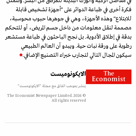
في مفاصل الركبة والورك البديلة للمرضى من البشر. وتتمثل
فكرة أخرى في طباعة الدوائر على "أجهزة تشخيص قابلة
للابتلاع" وهذه الأجهزة، وهي في جوهرها حبوب محوسبة،
مصممة لنقل معلومات من داخل جسم المريض، أو للتحكم
بدقة في إطلاق الأدوية. بل نجح الباحثون في طباعة مستشعر
رطوبة على ورقة نبات حية. ويبدو أن العالم الطبيعي
سيكون المجال التالي لتجارب خبراء التصنيع الإضافي.
الايكونوميست
ينشر بموجب اتفاق مع مجلة "الايكونومست"
© 2026 The Economist Newspaper Limited.
All rights reserved