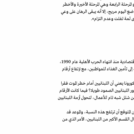
 المرحلة الرابعة وهي المرحلة الأخيرة والأخطر
ضع اليوم مريح، إلا أنه يبقى الرهان على وعي
خرى ثمة تفلت وعدم التزام».
مع تفشي فيروس كورونا، أصبح الاقتصاد اللبناني أمام تحد حقيقي، لا سيما أمام مدى القدرة على احتوائه، في بلد يعاني أسوأ أزمة اقتصادية منذ انتهاء الحرب الأهلية عام 1990،
 تأمين الغذاء للمواطنين، مع ارتفاع أرقام
رونا يعني أن اللبنانيين أمام خطر الموت فقرا
اللبنانيين الصمود طويلا؟ فيما كانت الأرقام
 شلل شبه تام للأعمال، لتحول أزمة اللبنانيين
العائلات اللبنانية كعائلات فقيرة، من المتوقع أن ترتفع هذه النسبة، والموعد قد
 القسم الأكبر من اللبنانيين، الأمر الذي من