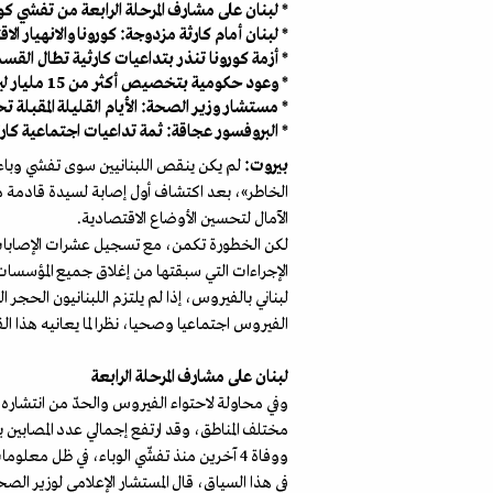
* لبنان على مشارف المرحلة الرابعة من تفشي كو
* لبنان أمام كارثة مزدوجة: كورونا والانهيار ال
* أزمة كورونا تنذر بتداعيات كارثية تطال القسم 
* وعود حكومية بتخصيص أكثر من 15 مليار ليرة لتأمين حصص غذائية توزّع على أكثر من مائة ألف عائلة
* مستشار وزير الصحة: الأيام القليلة المقبلة تحدد
* البروفسور عجاقة: ثمة تداعيات اجتماعية كارث
بيروت:
لم يكن ينقص اللبنانيين سوى تفشي وباء ك
الآمال لتحسين الأوضاع الاقتصادية.
لكن الخطورة تكمن، مع تسجيل عشرات الإصابات بف
لبناني بالفيروس، إذا لم يلتزم اللبنانيون الحجر
الفيروس اجتماعيا وصحيا، نظرا لما يعانيه هذا ال
لبنان على مشارف المرحلة الرابعة
وفي محاولة لاحتواء الفيروس والحدّ من انتشاره ت
ووفاة 4 آخرين منذ تفشّي الوباء، في ظل معلومات تتحدث عن تمديد مجلس الوزراء فترة التعبئة العامة لأسبوعين إضافيين، نتيجة استمرار تسجيل إصابات جديدة يوميًا.
في هذا السياق، قال المستشار الإعلامي لوزير ال