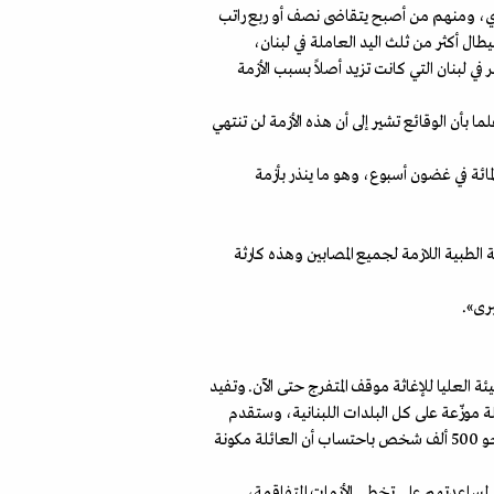
ري، ومنهم من أصبح يتقاضى نصف أو ربع راتب
 أكثر من ثلث اليد العاملة في لبنان،
ي لبنان التي كانت تزيد أصلاً بسبب الأزمة
أن الوقائع تشير إلى أن هذه الأزمة لن تنتهي
لمائة في غضون أسبوع، وهو ما ينذر بأزمة
الطبية اللازمة لجميع المصابين وهذه كارثة
برى».
 العليا للإغاثة موقف المتفرج حتى الآن. وتفيد
أكثر من مائة ألف عائلة موزّعة على كل البلدات اللبنانية، وستقدم
لكل عائلة سلتان، واحدة غذائية وأخرى للتعقيم والتنظيف، قيمتهما 180 ألف ليرة»، لافتة إلى أن «عدد المستفيدين منها سيكون نحو 500 ألف شخص باحتساب أن العائلة مكونة
لمساعدتهم على تخطي الأزمات المتفاقمة،