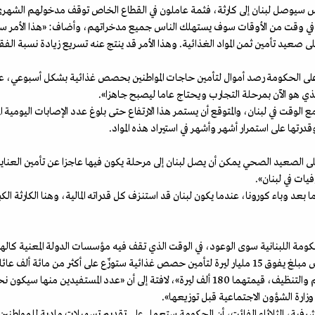
وس سيوصل لبنان إلى كارثة، فثمة عاملون في القطاع الخاص توقف مدخولهم الشه
في وقت من الأوقات سوف يستهلك الناس جميع مدخراتهم، وأضاف: «هذا الأمر سيطال
عيد تأمين ثمن المواد الغذائية. وهذا الأمر قد ينتج عنه تسريع زيادة نسبة الفقر ف
لى الحكومة رصد أموال لتأمين حاجات المواطنين بحصص غذائية بشكل أسبوعي، علما ب
لذي هو الآن بمرحلة التجارب ويحتاج عاما ليصبح جاهزا».
ع الوقت في لبنان، والمتوقع أن يستمر هذا الارتفاع حتى بلوغ عدد الإصابات اليومية ا
رتها على استمرار أشهر وأشهر في استيراد هذه المواد.
لى الصعيد الصحي يمكن أن يصل لبنان إلى مرحلة يكون فيها عاجزا عن تأمين العناية 
يات في لبنان».
بعد وباء كورونا، عندما يكون لبنان قد استنزف كل قدراته المالية، وهنا الكارثة الك
كومة اللبنانية سوى الوعود، في الوقت الذي تقف فيه مؤسسات الدولة المعنية كالهيئة
معلومات صحافية بأن «الحكومة قرّرت تخصيص مبلغ يفوق 15 مليار ليرة لتأمين حصص غذائية ستوزّع على 
رفية، الثلاثاء الفائت، أن الحكومة ستعمل على تقديم تسهيلات مادية للمواطنين 