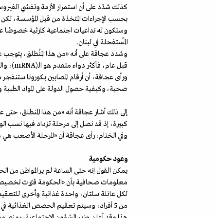
كذلك شدّد على أن استمرار الأزمة وتفشي الفير
بحسب الإجراءات المتخذة من قبل المؤسسة، لكن 
وستكون له تداعيات اجتماعية كارثية خصوصًا على ص
المُستفحلة في لبنان.
وشدد عجاقة على أنه «من هذا المُنطلق، يتوجب ع
قبل عام، فأكثر دواء متقدم هو الـ(
mRNA
)، وا
ورأى عجاقة، أن أرقام المصابين بـكورونا ستنفجر م
صحية، وكيفية حصول الدولة على المواد الطبية وقد
إلى ذلك أشار عجاقة أنه «من هذا المنطلق، حتى ع
كبيرة، إذ قد نصل إلى مرحلة تزداد فيها نسب الوف
وفي الختام، رأى عجاقة أن «المرحلة الأصعب هي ما 
وعود حكومية
يمكن القول إنه حتى الساعة لم ير المواطن من الح
من 5 أفراد، وسيتم تعقيم الحصص الغذائية في وزارة الشؤون الاجتماعية قبل توزيعها».
هذا وقد أعلن وزير الشؤون الاجتماعية، رمزي مش