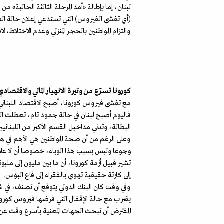
لبنان، إما بإطالة «أمد المرحلة الثالثة الحالية» م
(أي تفشي الفيروس) التي تستدعي إعلان حالة الطو
والتزام المواطنين بالحجر المنزلي وعدم الاختلاط، لا
كورونا تسرّع من وتيرة الانهيار المالي والاقتصادي
فاليوم أصبح لبنان في حالة جمود تام، تعطلت الح
البطالة، وتدني مداخيل القسم الأكبر من اللبنانيين
وعلى الرغم من أن صحة المواطنين هي الأهم في هذه 
وجوعا وليس بسبب هذا الوباء، خصوصا أن لا علاج 
تشير قبيل أزمة كورونا، أن ما بين مليون إلى مل
إلى كارثة حقيقية تهوي بالفقراء إلى قاع البؤس.
يقترب مع حالة الإقفال التي فرضها فيروس كورونا، 
المفترض أن تبحث الجهات المعنية بأسرع وقت عن ك