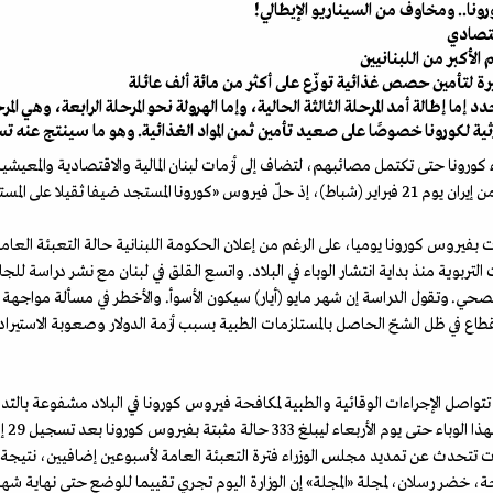
رونا.. ومخاوف من السيناريو الإيطالي!
اقتصادي
الأكبر من اللبنانيين
 إما إطالة أمد المرحلة الثالثة الحالية، وإما الهرولة نحو المرحلة الرابعة، وهي الم
ية لـكورونا خصوصًا على صعيد تأمين ثمن المواد الغذائية. وهو ما سينتج عنه تس
ورونا حتى تكتمل مصائبهم، لتضاف إلى أزمات لبنان المالية والاقتصادية والمعيشية
الخاطر»، بعد اكتشاف أول إصابة لسيدة قادمة من إيران يوم 21 فبراير (شباط)، إذ حلّ فيروس «كورونا المست
يروس كورونا يوميا، على الرغم من إعلان الحكومة اللبنانية حالة التعبئة العامة
 الصحي. وتقول الدراسة إن شهر مايو (أيار) سيكون الأسوأ. والأخطر في مسألة مواجه
قطاع في ظل الشحّ الحاصل بالمستلزمات الطبية بسبب أزمة الدولار وصعوبة الاستيراد
تواصل الإجراءات الوقائية والطبية لمكافحة فيروس كورونا في البلاد مشفوعة بالتداب
صحة، خضر رسلان، لمجلة «المجلة» إن الوزارة اليوم تجري تقييما للوضع حتى نهاية ش