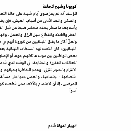
كورونا وشبح المجاعة
المؤسف أنه لم يمرّ سوى أيام قليلة على حالة الت
والسكن والحد الأدنى من أسباب العيش. فإن يقدم
يأسه بعدما سطر بحقه محضر ضبط من قبل القوى الأم
الفقر والغلاء وانقطاع سبل الرزق والعمل، وانهيا
ولعلّ أكثر ما يقلق اللبنانيين من كورونا أنهم ف
اللبنانيين، كان اللافت لوم السلطات اللبنانية بع
بعض المواطنين بين موت عائلاتهم جوعا أو الإصاب
للعائلات الفقيرة والمحتاجة، في الوقت الذي قدم
الالتزام بالحجر المنزلي، وعدم المخاطرة بحياتهم 
اقتصادية – اجتماعية، والعمل جديا على مسألة
الممرضين، إلا أن الاهتمام بالآلاف ممن قطعت كورو
أسوأ.
انهيار الدولة قادم