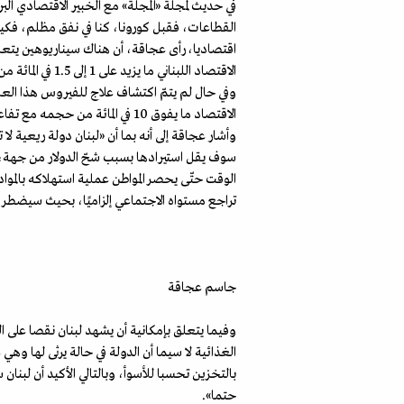
في حديث لمجلة «المجلة» مع الخبير الاقتصادي ال
القطاعات، فقبل كورونا، كنا في نفق مظلم، فكي
اقتصاديا، رأى عجاقة، أن هناك سيناريوهين يتعلقا
الاقتصاد اللبناني ما يزيد على 1 إلى 1.5 في المائة من الناتج المحلّي الإجمالي، أي خسارة 500 مليون دولار أميركي إلى مليار دولار أميركي على كامل السنة.
وفي حال لم يتمّ اكتشاف علاج للفيروس هذا العا
الاقتصاد ما يفوق 10 في المائة من حجمه مع تفاعل الأزمة الحالية مع أزمة تفشي الفيروس.
وأشار عجاقة إلى أنه بما أن «لبنان دولة ريعية لا
سوف يقل استيرادها بسبب شحّ الدولار من جهة، و
الوقت حتّى يحصر المواطن عملية استهلاكه بالمواد
تراجع مستواه الاجتماعي إلزاميًا، بحيث سيضطر إ
جاسم عجاقة
وفيما يتعلق بإمكانية أن يشهد لبنان نقصا على الص
الغذائية لا سيما أن الدولة في حالة يرثى لها و
بالتخزين تحسبا للأسوأ، وبالتالي الأكيد أن لبنا
حتما».