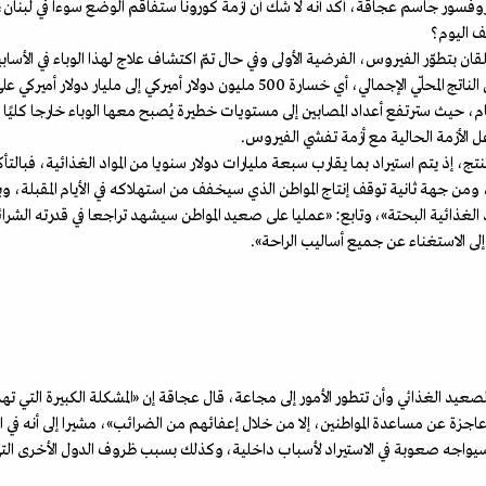
بروفسور جاسم عجاقة، أكد أنه لا شك أن أزمة كورونا ستفاقم الوضع سوءاً في لبنا
ف اليوم؟
ن بتطوّر الفيروس، الفرضية الأولى وفي حال تمّ اكتشاف علاج لهذا الوباء في الأسا
م، حيث سترتفع أعداد المصابين إلى مستويات خطيرة يُصبح معها الوباء خارجا كلي
 تنتج، إذ يتم استيراد بما يقارب سبعة مليارات دولار سنويا من المواد الغذائية، فبا
من جهة ثانية توقف إنتاج المواطن الذي سيخفف من استهلاكه في الأيام المقبلة، و
 الغذائية البحتة»، وتابع: «عمليا على صعيد المواطن سيشهد تراجعا في قدرته الشرا
لى الاستغناء عن جميع أساليب الراحة».
عيد الغذائي وأن تتطور الأمور إلى مجاعة، قال عجاقة إن «المشكلة الكبيرة التي تهدد
هي عاجزة عن مساعدة المواطنين، إلا من خلال إعفائهم من الضرائب»، مشيرا إلى أنه 
ن سيواجه صعوبة في الاستيراد لأسباب داخلية، وكذلك بسبب ظروف الدول الأخرى التي 