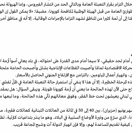
ن خلال التزام بقرار التعبئة العامة وبالتالي الحد من انتشار الفيروس، وإما الهرولة نحو
ارئ العامة من قبل الهيئة الوطنية لمكافحة كورونا، مضيفا: «لا يمكن القول إن الو
فتا إلى أن ثمة كثيرا من المناطق تشهد التزاما بالإجراءات الوقائية، إلا أنه في مناطق أ
ركة الاقتصادية تمامًا وأصيبت القطاعات الإنتاجية بشلل وأصبحت الحاجة ملحة إلى
، وانهيار أعمال المياومين، بالتزامن مع الارتفاع الجنوني الحاصل بالأسعار.
المرحلة الخطيرة، إلا أن هذا لا ينفي أن استمرار حالة التعبئة العامة في ظلّ تفشي كو
حتى الآن لهذه الجائحة ما يعني أن أزمة كورونا طويلة. ويبقى السؤال: هل بمقدور 
يوني لبناني يعيشون تحت خط الفقر، وفوق معاناتهم تأتي هذه الجائحة، وما تبعها من
وفي وقت كان البنك الدولي يتوقع أن تصنف، في شهر يونيو (حزيران)، بين 40 إلى 50 في المائة من 
الذي سرّع من وتيرة الأوضاع السلبية في البلاد. وهو ما ينذر بتداعيات كارثية، تطال
يفية تقديم المساعدة لهم، وإلا فإن انهيار الدولة آت وشبح المجاعة قريب.