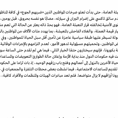
عبئة العامة، حتى بدأت تعلو صرخات المواطنين الذين «ضربهم الجوع» في كافة المناطق،
 سائق تاكسي على إضرام النيران في سيارته، مصابًا هو نفسه بحروق، قبل يومين، م
نية لمخالفته قرار التعبئة العامة، فهو بحدّ ذاته يعبّر عن الحالة التي تعم مناز
ر قيمة العملة، والغلاء الفاحش بالمعيشة، بما يهدد مئات الآلاف من المواطنين بالو
ي دولة تسيطر عليها طبقة سياسية عاجزة عن تأمين أقل سبل الحياة للمواطنين، وفي ع
ض المواطنين، وتحميلهم مسؤولية تدهور الأمور، لعدم التزامهم بالإجراءات الوقائية وا
ة بـكورونا، فإنهم سيختارون حتمًا الخيار الثاني، فيما هي لم تقدم حتى الساعة 
ت فيه حكومات الدول منذ بداية الأزمة وإعلان حالة الطوارئ التعويضات والمساعدات
وحياة الآخرين بالنزول إلى أعمالهم وفتح باب رزقهم الوحيد، إذ بات لزاما على الحكوم
 تقديم المساعدات الاجتماعية، فيما نشطت بعض محطات التلفزة والجمعيات في ج
نا أرزاقهم لا يزال متواضعا. فلم تعد مبادرات الهيئات والمنظمات والأفراد كافية، 