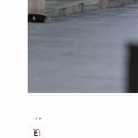
+ / -