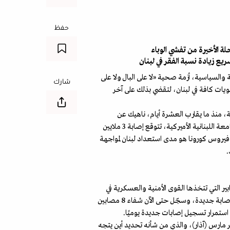
حفظ
رحلة الأخيرة من تفشي الوباء
ريع زيادة نسبة الفقر في لبنان
 والسياسية، أزمة صحية «لا على البال ولا على
شارك
جد ضيفا ثقيلا على المستويات كافة في لبنان، لتقضي بذلك على آخر
، منذ ما يقارب العشرة أيام، ناهيك عن
الإجراءات التي سبقتها من إغلاق جميع المؤسسات التربوية منذ بداية انتشار الوباء في البلاد. واتسع القلق في لبنان مع نشر دراسة للجامعة اللبنانية الأميركية، تتوقع إصابة 3 ملايين
ة فيروس كورونا هو مدى استعداد لبنان لمواجهة
.
ير التي تتخذها القوى الأمنية والعسكرية في
مختلف المناطق، وقد ارتفع إجمالي عدد المصابين بهذا الوباء حتى يوم الأربعاء ليبلغ 333 حالة مثبتة بفيروس كورونا بعد تسجيل 29 إصابة جديدة، وسجّل حتى الآن شفاء 8 مصابين
هر مارس (آذار)، والذي من شأنه تحديد أين يتجه