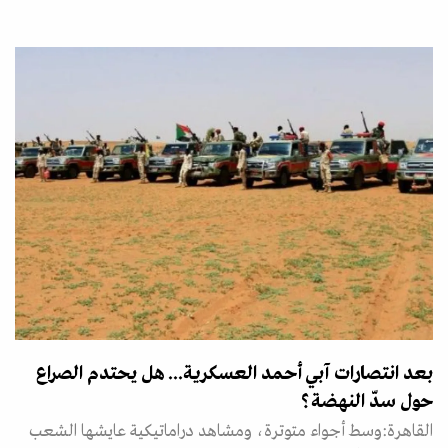
بعد انتصارات آبي أحمد العسكرية... هل يحتدم الصراع
حول سدّ النهضة؟
القاهرة:وسط أجواء متوترة، ومشاهد دراماتيكية عايشها الشعب