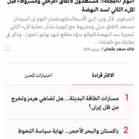
التوم لـ«المجلة»: مستعدون لاتفاق «مرحلي ومشروط» قبل
الملء الثاني لسد النهضة
الخرطوم: قال وزير الري الأسبقالدكتورعثمان التوم إن السودان
مستعد لاتفاق جزئي ومشروط مع إثيوبيا بشأن عملية الملء الثاني
لبحيرة سد النهضة المتوقع بدؤه مطلع شهر يوليو (تموز)، وذكر في
مقابلة مع «المجلة»…
خالد سعد عثمان
27 يونيو 2021
الاكثر قراءة
اختيارات المحرر
مسارات الطاقة البديلة... هل تضاهي هرمز وتخرج
من ظل إيران؟
باكستان والبحر الأحمر... نهاية سياسة التحوط