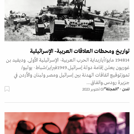
AFP
تواريخ ومحطات العلاقات العربية- الإسرائيلية
194814 مايو/أياربداية الحرب العربية- الإسرائيلية الأولى. وديفيد بن
غوريون يعلن إقامة دولة إسرائيل.1949فبراير/شباط- يوليو/
تموزتوقيع اتفاقات الهدنة بين إسرائيل ومصر ولبنان والأردن في
جزيرة رودس.واتفـاق…
لندن - "المجلة"
07 أكتوبر 2023