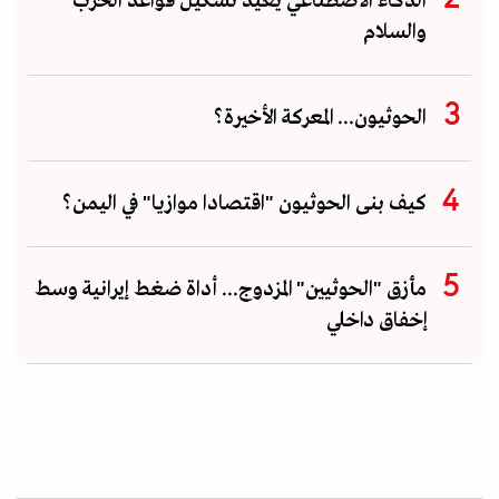
الذكاء الاصطناعي يعيد تشكيل قواعد الحرب
والسلام
الحوثيون... المعركة الأخيرة؟
كيف بنى الحوثيون "اقتصادا موازيا" في اليمن؟
مأزق "الحوثيين" المزدوج... أداة ضغط إيرانية وسط
إخفاق داخلي