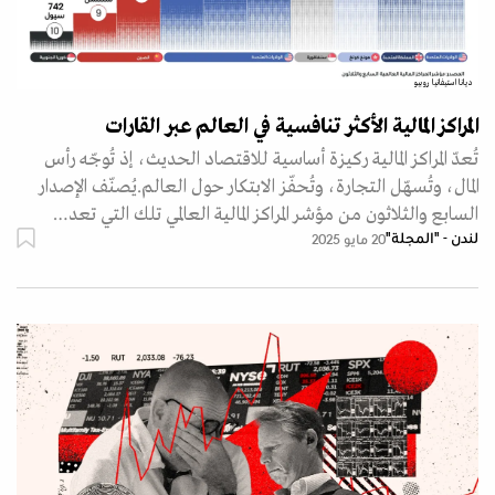
ديانا استيفانيا روبيو
المراكز المالية الأكثر تنافسية في العالم عبر القارات
تُعدّ المراكز المالية ركيزة أساسية للاقتصاد الحديث، إذ تُوجّه رأس
المال، وتُسهّل التجارة، وتُحفّز الابتكار حول العالم.يُصنّف الإصدار
السابع والثلاثون من مؤشر المراكز المالية العالمي تلك التي تعد…
لندن - "المجلة"
20 مايو 2025