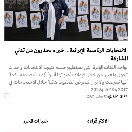
رويترز
الانتخابات الرئاسية الإيرانية... خبراء يحذرون من تدني
المشاركة
تواجه الفئات المؤثرة التي تستطيع حسم نتيجة الانتخابات وإحداث
تحول وتغيير من خلال الإدلاء بأصواتها أسوأ أزمة اقتصادية، كما
أنها تعرضت ولا تزال تتعرض لضغوط هائلة خلال الاحتجاجات في
2017 و2019 و2022
حنان عزيزي
05 يوليو 2024
الاكثر قراءة
اختيارات المحرر