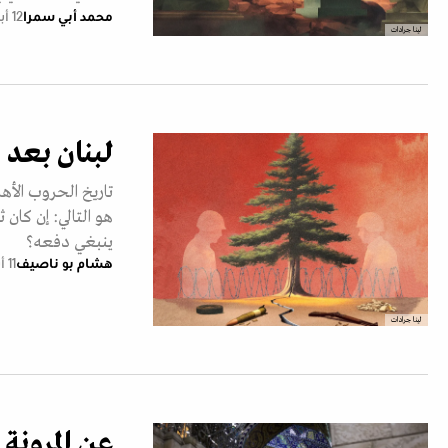
محمد أبي سمرا
12 أبريل 2025
لينا جرادات
لبنان بعد 50 سنة حرب توقفت... ولم تنته
تاريخ الحروب الأهل
هو التالي: إن كان
ينبغي دفعه؟
هشام بو ناصيف
11 أبريل 2025
لينا جرادات
عن المرونة