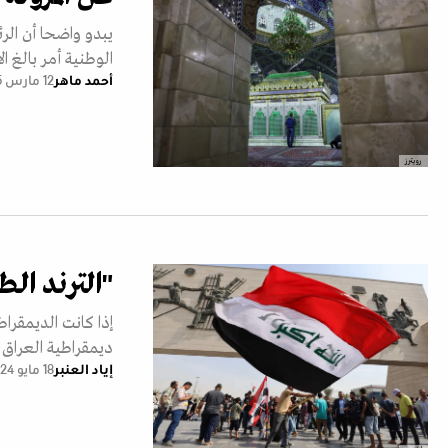
يبدو واضحا أن ال
الوطنية أمر بالغ ا
أحمد ماهر
12 مارس 2025
رويترز
"الترند الط
إذا كانت الديمقرا
ديمقراطية العراق ا
إياد العنبر
18 مايو 2024