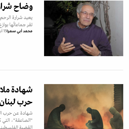
وضاح شرارة
يعيد شرارة الرحم ا
تقر جماعاتُها بواز
محمد أبي سمرا
15 أبريل 2025
شهادة ملاز
حرب لبنان
"الصاعقة"، التي ك
القضية الفلسطيني