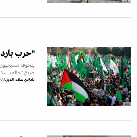
أ.ف.ب
"حرب باردة
يتخوف مسيحيون من
طريق تحالف إسلام
شادي علاء الدين
03 مارس 2024
AFP