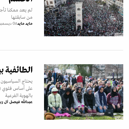
لم يعد ممكنا تأج
من سابقتها
حايد حايد
06 ديسمبر 2025
أ.ف.ب
الطائفية بي
يحتاج السياسيون ل
على أساس فئوي (عِر
بالهوية الفرعية
عبدالله فيصل آل رب
أ ف ب