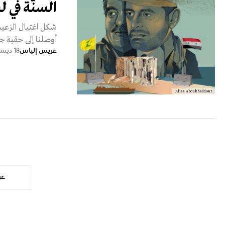
السنّة في ل
أوصلنا إلى حقبة ج
غريس إلياس
18 ديسمبر 2023
Aliaa Aboukhaddour
عر