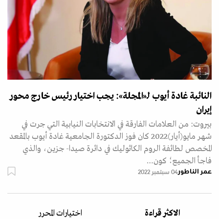
النائبة غادة أيوب لـ«المجلة»: يجب اختيار رئيس خارج محور
إيران
بيروت: من العلامات الفارقة في الانتخابات النيابية التي جرت في
شهر مايو(أيار)2022 كان فوز الدكتورة الجامعية غادة أيوب بالمقعد
المخصص لطائفة الروم الكاثوليك في دائرة صيدا- جزين، والذي
فاجأ الجميع؛ كون…
عمر الناطور
04 سبتمبر 2022
الاكثر قراءة
اختيارات المحرر