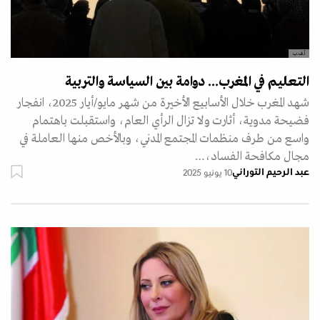
أ.ف.ب
التعليم في المغرب... دوامة بين السياسة والتربية
شهد المغرب خلال الأسابيع الأخيرة من شهر مايو/أيار 2025، انفجار
فضيحة مدوية، أثارت ولا تزال الرأي العام، واستقبلت باهتمام
واسع من طرف منظمات المجتمع المدني، وبالأخص منها العاملة في
مجال مكافحة الفساد،…
عبد الرحيم التوراني
10 يونيو 2025