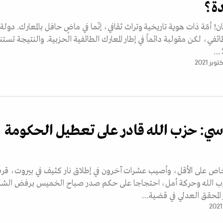
ة؟
ن! أمّة ذات هوية تاريخية وتراث ثقافي، إنّما في ماضٍ حافل بالمعارك. دولة
ئفي، لكن مقولبة دائماً في إطار المعارك الطائفية الحزبية. والنتيجة تست
؛…
ي: حزب الله قادر على تعطيل الحكومة
: قتل 6 أشخاص على الأقل، وأصيب عشرات آخرون في إطلاق نار كثيف في بيروت، قر
زب الله وحركة أمل، احتجاجا على حكم صدر صباح الخميس برفض الش
 المحقق العدلي في قضية…