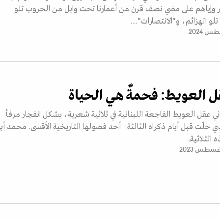
ر وإياهم على مضي نصف قرن من أعمارنا تحت وابل من الحروب تلو
تلو الهزائم، و"الانتصارات"…
قل العويط: فحمةٌ هي الحياة
ني عقل العويط الفاجعة اللبنانية في ثلاثية شعرية، يشكل انفجار مرفأ
ذي حلّت قبل أيام ذكراه الثالثة - أحد فصولها التاريخية الأقسى. محمد أب
الثلاثية.