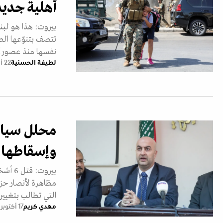
أهلية جديد
بيروت: هذا هو لبنا
تتصف بتنوّعها الطا
نفسها منذ عصور
لطيفة الحسنية
22 أكتوبر 2021
محلل سياس
وإسقاطها
بيروت
مظاهرة لأنصار ح
التي تطالب بتغيير
مهدي كريم
17 أكتوبر 2021