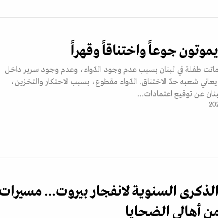
يموتون جوعاً واختناقاً وقهراً
 ماتت طفلة في لبنان بسبب عدم وجود الدّواء، وعدم وجود سرير داخل
اني شعبه حدّ الاختناق. الدّواء مقطوع، بسبب الاحتكار والتخزين،
ان عن توقيع اعتمادات…
الذكرى السنوية لانفجار بيروت... مسيرات
ن أهالي الضحايا