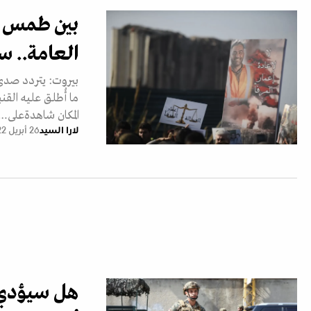
بين طمس م
العامة.. 
ما أُطلق عليه القنب
المكان شاهدةعلى…
لارا السيد
26 أبريل 2022
هل سيؤدي ا