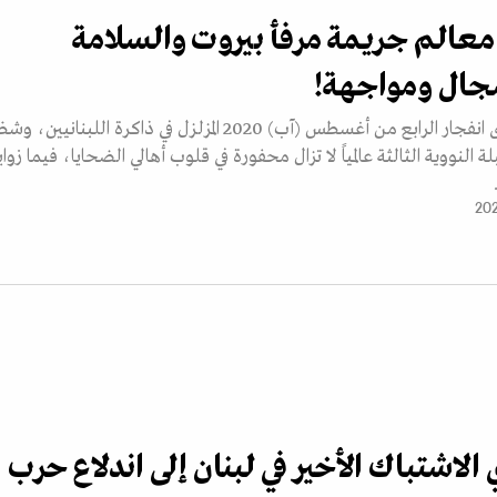
عالم جريمة مرفأ بيروت والسلامة
سجال ومواجهة!
بيروت: يتردد صدى انفجار الرابع من أغسطس (آب) 2020 المزلزل في ذاكرة اللبنانيين، 
لة النووية الثالثة عالمياً لا تزال محفورة في قلوب أهالي الضحايا، فيما زوايا
لاشتباك الأخير في لبنان إلى اندلاع حرب