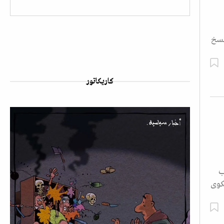
نسخ
كاريكاتور
ب
كوى