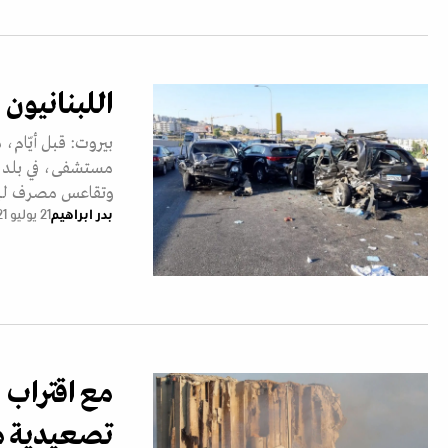
اللبنانيون 
بيروت: قبل أيّام،
مستشفى، في بلد يع
وتقاعس مصرف لبن
بدر ابراهيم
21 يوليو 2021
مع اقتراب 
تصعيدية م