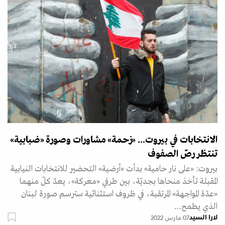
الانتخابات في بيروت... «زحمة» مشاورات وصورة «ضبابية»
تنتظر رصّ الصفوف
بيروت: «على نار حامية» بدأت «أرضية» التحضير للانتخابات النيابية
المقبلة تأخذ منحاها بجديّة، بين طرفي «معركة»، يعدّ كلّ منهما
«عدّة المواجهة» المرتقبة، في ظروف استثنائية سترسم صورة لبنان
الذي يطمح…
لارا السيد
07 مارس 2022