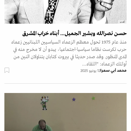
أ.ف.ب
حسن نصرالله وبشير الجميل... أبناء خراب المشرق
منذ عام 1975 تحول معظم الزعماء السياسيين اللبنانيين زعماء
حرب تكرست نظاما سياسيا-اجتماعيا، يبدو أن لا مخرج منه في
المدى المنظور. وقد صدر حديثا في بيروت كتابان يتناولان اثنين من
أولئك الزعماء: "اللقاء…
محمد أبي سمرا
12 يونيو 2025